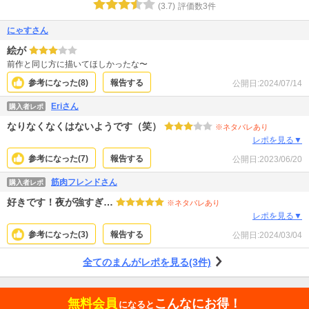
(
3.7
)
評価数
3
件
にゃすさん
絵が
前作と同じ方に描いてほしかったな〜
参考になった(
8
)
報告する
公開日:
2024/07/14
Eriさん
購入者レポ
なりなくなくはないようです（笑）
※ネタバレあり
レポを見る▼
参考になった(
7
)
報告する
公開日:
2023/06/20
筋肉フレンドさん
購入者レポ
好きです！夜が強すぎ…
※ネタバレあり
レポを見る▼
参考になった(
3
)
報告する
公開日:
2024/03/04
全てのまんがレポを見る(3件)
無料会員
こんなにお得！
になると