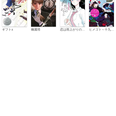
恋は雨上がりのように
ギフト±
幽麗塔
ヒメゴト～十九歳の制服～