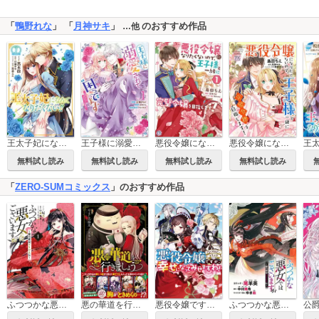
「
鴨野れな
」 「
月神サキ
」
のおすすめ作品
…他
王太子妃になんてなりたくない!!
王子様に溺愛されて困ってます～転生ヒロイン、乙女ゲーム奮闘記～
悪役令嬢になりたくないので、王子様と一緒に完璧令嬢を目指します！
悪役令嬢になりたくないので、王子様と一緒に完璧令嬢を目指します！【単話売】
無料試し読み
無料試し読み
無料試し読み
無料試し読み
「
ZERO-SUMコミックス
」のおすすめ作品
ふつつかな悪女ではございますが ～雛宮蝶鼠とりかえ伝～
悪の華道を行きましょう【コミックス版】
悪役令嬢ですが、幸せになってみせますわ！ アンソロジーコミック
ふつつかな悪女ではございますが ～雛宮蝶鼠とりかえ伝～ 連載版