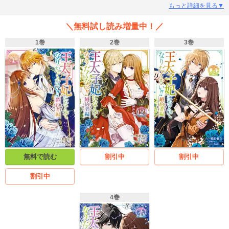
たリディ。フリードが好きだと自覚のないまま、正妃になる覚悟を固めていく
もっと詳細を見る▼
が…!?
＼無料試し読み増量中！／
1巻
2巻
3巻
無料で読む
割引中
割引中
割引中
4巻