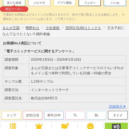
友だち追加
メルマガ
アプリ通知
フォロー
いいね
限定クーポン
※通知する情報およびタイミングが異なりますので、併せて受け取ることをお勧めします。 ※
通知をしないキャンペーンもあります。ご了承ください。
まんが王国
鴨野れな
少女漫画
ZERO-SUMコミックス
王太子妃に
なんてなりたくない!! 婚約者編
お得感No.1表記について
「電子コミックサービスに関するアンケート」
調査期間
2026年3月6日～2026年3月18日
調査対象
まんが王国または主要電子コミックサービスのうちいずれか
をメイン且つ有料で利用している20歳～69歳の男女
サンプル数
1,236サンプル
調査方法
インターネットリサーチ
調査委託先
株式会社MARCS
詳細表示▼
トップ
女性/少女
青年/少年
TL
BL
オトナ