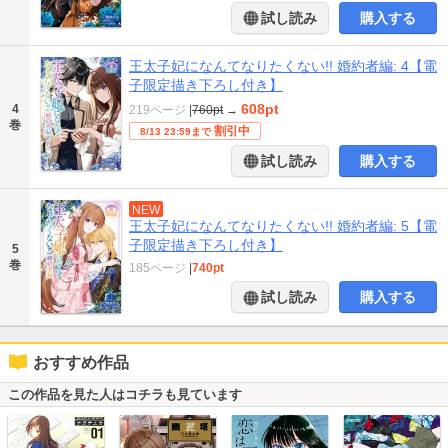
試し読み
購入する
王太子妃になんてなりたくない!! 婚約者編: 4【電
子限定描き下ろし付き】
608pt
4
219ページ
|
760pt
→
巻
割引中
8/13 23:59まで
試し読み
購入する
NEW
王太子妃になんてなりたくない!! 婚約者編: 5【電
子限定描き下ろし付き】
5
巻
185ページ
|
740pt
試し読み
購入する
おすすめ作品
この作品を見た人はコチラも見ています