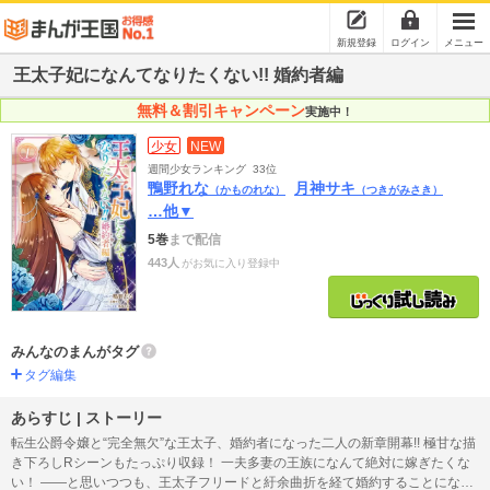
新規登録
ログイン
メニュー
王太子妃になんてなりたくない!! 婚約者編
無料＆割引キャンペーン
実施中！
少女
NEW
週間少女ランキング
33位
鴨野れな
月神サキ
（かものれな）
（つきがみさき）
…他▼
5巻
まで配信
443人
がお気に入り登録中
みんなのまんがタグ
タグ編集
あらすじ | ストーリー
転生公爵令嬢と“完全無欠”な王太子、婚約者になった二人の新章開幕!! 極甘な描
き下ろしRシーンもたっぷり収録！ 一夫多妻の王族になんて絶対に嫁ぎたくな
い！ ――と思いつつも、王太子フリードと紆余曲折を経て婚約することになっ