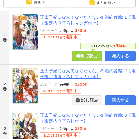
最新刊
まとめ買い
王太子妃になんてなりたくない!! 婚約者編: 1【電
子限定描き下ろしマンガ付き】
370pt
180ページ
|
740pt
→
1
割引中
8/13 23:59まで
巻
8/13 23:59
まで
1冊無料
無料で読む
購入する
王太子妃になんてなりたくない!! 婚約者編: 2【電
子限定描き下ろしマンガ付き】
525pt
2
202ページ
|
750pt
→
巻
割引中
8/13 23:59まで
試し読み
購入する
王太子妃になんてなりたくない!! 婚約者編: 3【電
子限定描き下ろし付き】
592pt
3
186ページ
|
740pt
→
巻
割引中
8/13 23:59まで