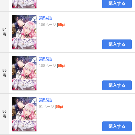
購入する
第54話
106ページ
|
65pt
54
巻
購入する
第55話
108ページ
|
65pt
55
巻
購入する
第56話
91ページ
|
65pt
56
巻
購入する