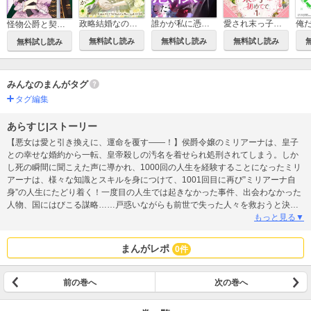
政略結婚なのにどうして執着するのですか？
誰かが私に憑依した
愛され末っ子は初めてで
怪物公爵と契約公女
無料試し読み
無料試し読み
無料試し読み
無料試し読み
みんなのまんがタグ
タグ編集
あらすじ|ストーリー
【悪女は愛と引き換えに、運命を覆す――！】侯爵令嬢のミリアーナは、皇子
との幸せな婚約から一転、皇帝殺しの汚名を着せられ処刑されてしまう。しか
し死の瞬間に聞こえた声に導かれ、1000回の人生を経験することになったミリ
アーナは、様々な知識とスキルを身につけて、1001回目に再び”ミリアーナ自
身”の人生にたどり着く！一度目の人生では起きなかった事件、出会わなかった
人物、国にはびこる謀略……戸惑いながらも前世で失った人々を救おうと決意
するミリアーナだったが、「誰も死なない世界」は、「ミリアーナが誰とも結
もっと見る▼
ばれないこと」が条件で――!？
まんがレポ
0件
前の巻へ
次の巻へ