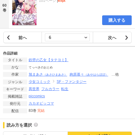
101ページ
|
65pt
60
巻
購入する
前へ
次へ
作品詳細
鉄壁の乙女【タテヨミ】
タイトル
かな
てっぺきのおとめ
旭まあさ
絢原慕々
…他
作家
（あさひまあさ）
（あやはらぼぼ）
少女コミック
SF・ファンタジー
ジャンル
異世界
フルカラー
転生
キーワード
piccomics
掲載雑誌
カカオピッコマ
発行元
83巻
完結
配信
読み方を選択