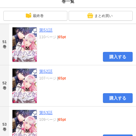
巻一覧
最終巻
まとめ買い
第51話
110ページ
|
65pt
51
巻
購入する
第52話
107ページ
|
65pt
52
巻
購入する
第53話
109ページ
|
65pt
53
巻