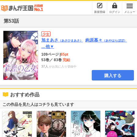
新規登録
ログイン
メニュー
第53話
少女
旭まあさ
絢原慕々
（あさひまあさ）
（あやはらぼぼ）
…他▼
109ページ
|
65pt
53巻
／ 83巻
完結
37人
がお気に入り登録中
購入する
おすすめ作品
この作品を見た人はコチラも見ています