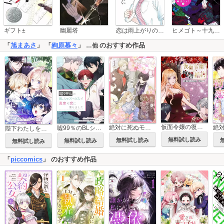
恋は雨上がりのように
ギフト±
幽麗塔
ヒメゴト～十九歳の制服～
「
旭まあさ
」 「
絢原慕々
」
のおすすめ作品
…他
仮面令嬢の復讐婚約
絶対に死ぬモブ悪役令嬢は初恋がしたい【単行本版】
嘘99％のBLシェアハウスで真実の恋に落ちました【タテスク】
陛下わたしを忘れてください
無料試し読み
無料試し読み
無料試し読み
無料試し読み
「
piccomics
」 のおすすめ作品