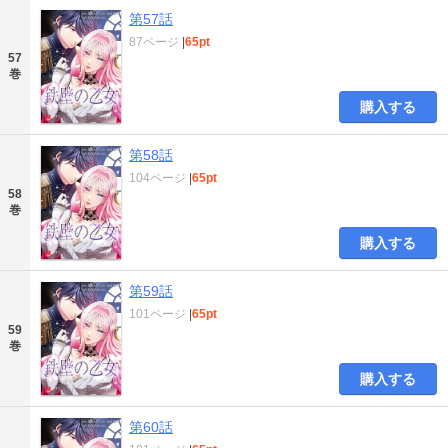
第57話
87ページ
|
65pt
57
巻
購入する
第58話
104ページ
|
65pt
58
巻
購入する
第59話
101ページ
|
65pt
59
巻
購入する
第60話