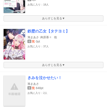
お気に入り：18人
あらすじを見る▼
鉄壁の乙女【タテヨミ】
旭まあさ
絢原慕々
他
完
0pt
巻
お気に入り：37人
あらすじを見る▼
きみを泣かせたい！
旭まあさ
完
648pt
巻
お気に入り：2人