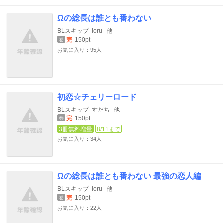
Ωの総長は誰とも番わない
BLスキップ
Ioru
他
完
150pt
巻
お気に入り：95人
初恋☆チェリーロード
BLスキップ
すだち
他
完
150pt
巻
3冊無料増量
8/11まで
お気に入り：34人
Ωの総長は誰とも番わない 最強の恋人編
BLスキップ
Ioru
他
完
150pt
巻
お気に入り：22人