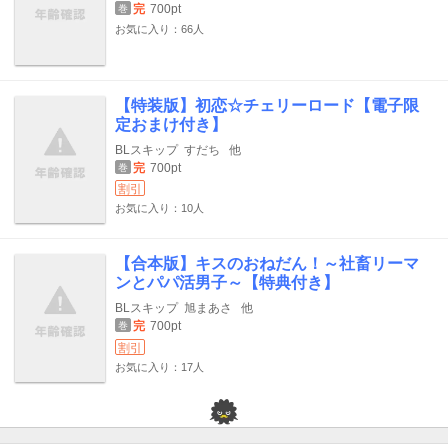
完
700pt
巻
お気に入り：66人
【特装版】初恋☆チェリーロード【電子限
定おまけ付き】
BLスキップ
すだち
他
完
700pt
巻
割引
お気に入り：10人
【合本版】キスのおねだん！～社畜リーマ
ンとパパ活男子～【特典付き】
BLスキップ
旭まあさ
他
完
700pt
巻
割引
お気に入り：17人