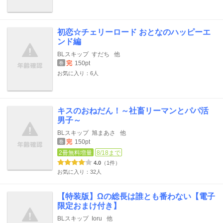
初恋☆チェリーロード おとなのハッピーエ
ンド編
BLスキップ
すだち
他
完
150pt
巻
お気に入り：6人
キスのおねだん！～社畜リーマンとパパ活
男子～
BLスキップ
旭まあさ
他
完
150pt
巻
2冊無料増量
8/18まで
4.0
（1件）
お気に入り：32人
【特装版】Ωの総長は誰とも番わない【電子
限定おまけ付き】
BLスキップ
Ioru
他