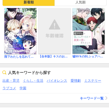
新着順
人気順
【合本版】キスのおねだん！～社畜リーマンとパパ活男子～【特典付き】
嘘99％のBLシェアハウスで真実の恋に落ちました【タテスク】
陛下わたしを忘れてください
人気キーワードから探す
出産・育児
くらし・生活
バイオレンス
愛憎劇
ミステリー
ラブコメ
学園
キーワード一覧