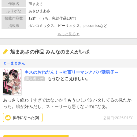
作家名
旭まあさ
ふりがな
あさひまあさ
掲載作品数
12作 （うち、完結作品10作）
掲載紙
ホンコミックス、ビーリュクス、piccomicsなど
もっと見る▼
旭まあさの作品 みんなのまんがレポ
とーままさん
キスのおねだん！～社畜リーマンとパパ活男子～
もうひとこえほしい。
購入者レポ
あっさり終わりすぎではないか？もう少しバタバタしてるの見たか
った。絵が好みだし、ストーリーも悪くないのになあ。
参考になった(
0
)
公開日:2025/01/31