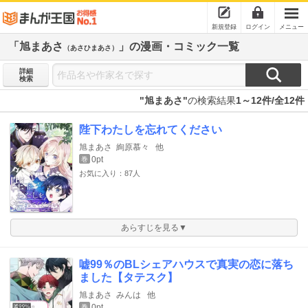
新規登録
ログイン
メニュー
「旭まあさ
」の漫画・コミック一覧
（あさひまあさ）
詳細
検索
"旭まあさ"
の検索結果
1～12件/全12件
陛下わたしを忘れてください
旭まあさ
絢原慕々
他
0pt
巻
お気に入り：87人
あらすじを見る▼
嘘99％のBLシェアハウスで真実の恋に落ち
ました【タテスク】
旭まあさ
みんは
他
0pt
巻