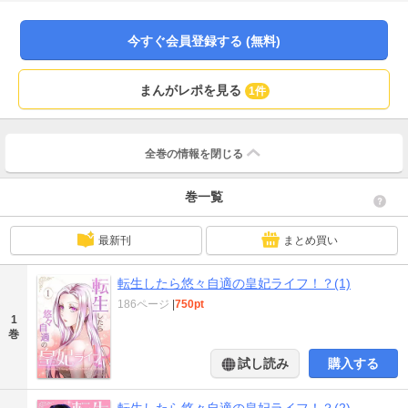
二人を嫉妬し、ヒロインをいじめする悪女もあるが…それが私！？ 長く細く行
きたい気持ちしかないのに…恋愛なんかもういいや 名ばかりの皇妃になって
悠々自適の皇妃ライフを楽しんでやる～と思ったら皇帝の様子がなんが変
今すぐ会員登録する (無料)
だ。。。 どうして、物語にと同じように行動しないの…！？
まんがレポを見る
1件
全巻の情報を
閉じる
巻一覧
最新刊
まとめ買い
転生したら悠々自適の皇妃ライフ！？(1)
186ページ
|
750pt
1
巻
試し読み
購入する
転生したら悠々自適の皇妃ライフ！？(2)