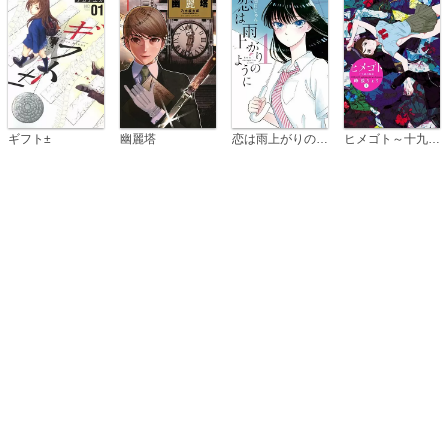
恋は雨上がりのように
ギフト±
幽麗塔
ヒメゴト～十九歳の制服～