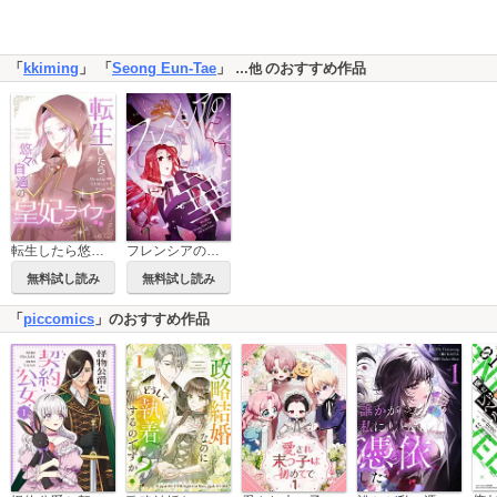
「
kkiming
」 「
Seong Eun-Tae
」
のおすすめ作品
…他
転生したら悠々自適の皇妃ライフ！？【タテヨミ】
フレンシアの華【タテヨミ】
無料試し読み
無料試し読み
「
piccomics
」のおすすめ作品