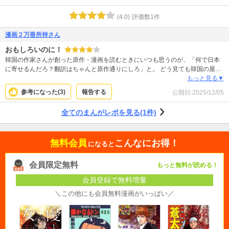
(
4.0
)
評価数
1
件
漫画２万冊所持さん
おもしろいのに！
韓国の作家さんが創った原作・漫画を読むときにいつも思うのが、「何で日本
に寄せるんだろ？翻訳はちゃんと原作通りにしろ」と。 どう見ても韓国の屋
台、飲み屋風景なのに登場人物が「日本人」「日本出身」これ本当に萎える。
もっと見る▼
せっかく面白くてワクワクするようなストーリーなのに。違和感しかない。韓
参考になった(
3
)
報告する
公開日:
2025/12/05
国人原作の漫画何冊も買ってるけど、日本の編集が雑でイラっとする。原作を
尊重しなさいよ。改変するなら違和感ないようにちゃんとやれと。誤字脱字、
全てのまんがレポを見る(1件)
セリフの語尾伸ばしが漢数字の一になってるとか。面白い漫画が台無しだよ！
ってことで、漫画自体は面白いから紙で揃えようかなと。韓国原作の漫画はペ
ージ数多めなものも多いから、日本の漫画よりもお得感もあるし楽しめる。カ
無料会員
こんなにお得！
ラーじゃなくてもいいけど、まぁこれはこれで。
になると
会員限定無料
もっと無料が読める！
会員登録で無料増量
＼この他にも会員無料漫画がいっぱい／