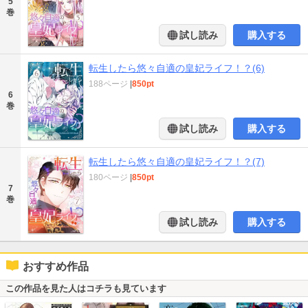
5
巻
試し読み
購入する
転生したら悠々自適の皇妃ライフ！？(6)
188ページ
|
850pt
6
巻
試し読み
購入する
転生したら悠々自適の皇妃ライフ！？(7)
180ページ
|
850pt
7
巻
試し読み
購入する
おすすめ作品
この作品を見た人はコチラも見ています