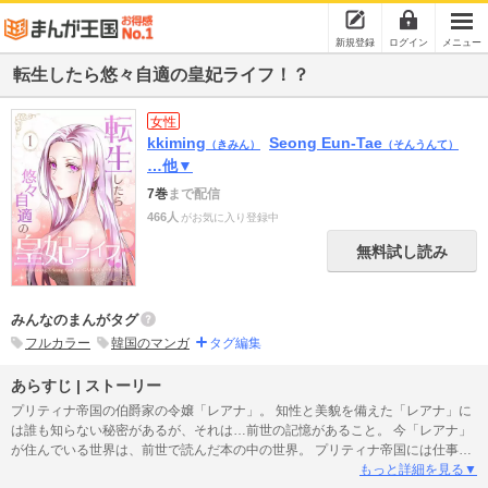
新規登録
ログイン
メニュー
転生したら悠々自適の皇妃ライフ！？
女性
kkiming
Seong Eun-Tae
（きみん）
（そんうんて）
…他▼
7巻
まで配信
466人
がお気に入り登録中
無料試し読み
みんなのまんがタグ
フルカラー
韓国のマンガ
タグ編集
あらすじ | ストーリー
プリティナ帝国の伯爵家の令嬢「レアナ」。 知性と美貌を備えた「レアナ」に
は誰も知らない秘密があるが、それは…前世の記憶があること。 今「レアナ」
が住んでいる世界は、前世で読んだ本の中の世界。 プリティナ帝国には仕事し
か考えない冷血皇帝がいて、突然現れたヒロインに皇帝と恋に落ちる話の本。
もっと詳細を見る▼