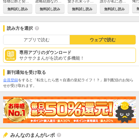
政略結婚なのにどうして執着するのですか？
愛され末っ子は初めてで
誰かが私に憑依した
怪物公爵と契約公女
無料試し読み
無料試し読み
無料試し読み
無料試し読み
読み方を選択
アプリで読む
ウェブで読む
専用アプリのダウンロード
サクサクまんがを読めて多機能！
新刊通知を受け取る
会員登録
をすると「転生したら悠々自適の皇妃ライフ！？」新刊配信のお知ら
せが受け取れます。
みんなのまんがレポ