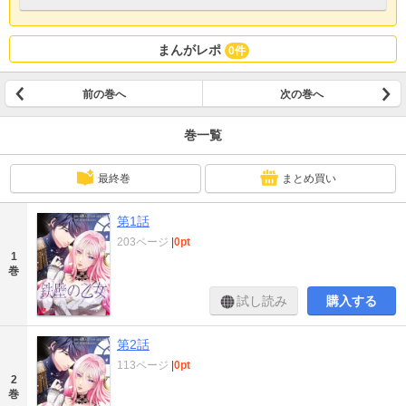
まんがレポ
0件
前の巻へ
次の巻へ
巻一覧
最終巻
まとめ買い
第1話
203ページ
|
0pt
1
巻
試し読み
購入する
第2話
113ページ
|
0pt
2
巻