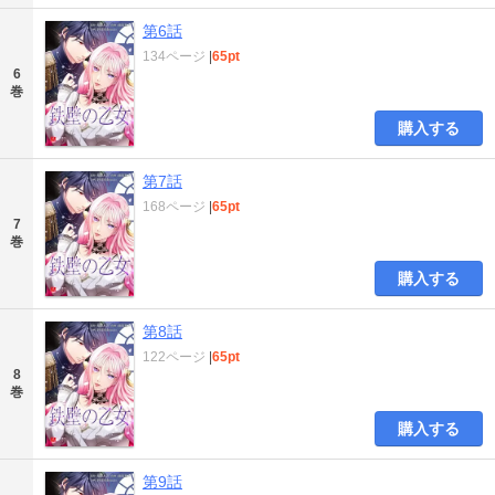
第6話
134ページ
|
65pt
6
巻
購入する
第7話
168ページ
|
65pt
7
巻
購入する
第8話
122ページ
|
65pt
8
巻
購入する
第9話