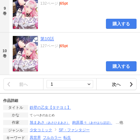
132ページ
|
65pt
9
巻
購入する
第10話
127ページ
|
65pt
10
巻
購入する
前へ
次へ
作品詳細
鉄壁の乙女【タテヨミ】
タイトル
かな
てっぺきのおとめ
旭まあさ
絢原慕々
…他
作家
（あさひまあさ）
（あやはらぼぼ）
少女コミック
SF・ファンタジー
ジャンル
異世界
フルカラー
転生
キーワード