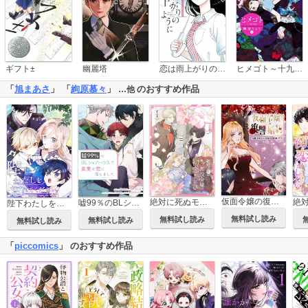
恋は雨上がりのように
ギフト±
幽麗塔
ヒメゴト～十九歳の制服～
「
旭まあさ
」 「
絢原慕々
」
のおすすめ作品
…他
仮面令嬢の復讐婚約
絶対に死ぬモブ悪役令嬢は初恋がしたい【単行本版】
嘘99％のBLシェアハウスで真実の恋に落ちました【タテスク】
陛下わたしを忘れてください
無料試し読み
無料試し読み
無料試し読み
無料試し読み
「
piccomics
」 のおすすめ作品