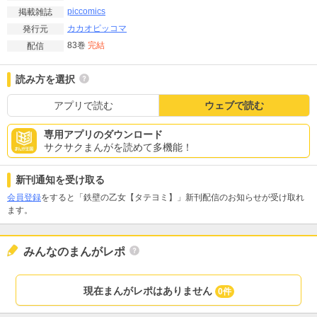
piccomics
掲載雑誌
カカオピッコマ
発行元
83巻
完結
配信
読み方を選択
アプリで読む
ウェブで読む
専用アプリのダウンロード
サクサクまんがを読めて多機能！
新刊通知を受け取る
会員登録
をすると「鉄壁の乙女【タテヨミ】」新刊配信のお知らせが受け取れ
ます。
みんなのまんがレポ
現在まんがレポはありません
0件