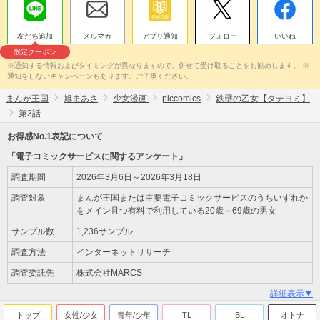
友だち追加
メルマガ
アプリ通知
フォロー
いいね
限定クーポン
※通知する情報およびタイミングが異なりますので、併せて受け取ることをお勧めします。 ※
通知をしないキャンペーンもあります。ご了承ください。
まんが王国
旭まあさ
少女漫画
piccomics
鉄壁の乙女【タテヨミ】
第3話
お得感No.1表記について
「電子コミックサービスに関するアンケート」
調査期間
2026年3月6日～2026年3月18日
調査対象
まんが王国または主要電子コミックサービスのうちいずれか
をメイン且つ有料で利用している20歳～69歳の男女
サンプル数
1,236サンプル
調査方法
インターネットリサーチ
調査委託先
株式会社MARCS
詳細表示▼
トップ
女性/少女
青年/少年
TL
BL
オトナ