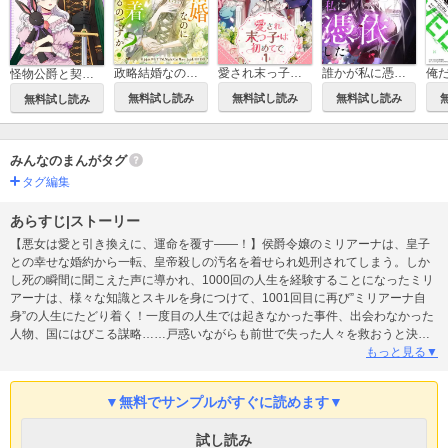
政略結婚なのにどうして執着するのですか？
愛され末っ子は初めてで
誰かが私に憑依した
怪物公爵と契約公女
無料試し読み
無料試し読み
無料試し読み
無料試し読み
みんなのまんがタグ
タグ編集
あらすじ|ストーリー
【悪女は愛と引き換えに、運命を覆す――！】侯爵令嬢のミリアーナは、皇子
との幸せな婚約から一転、皇帝殺しの汚名を着せられ処刑されてしまう。しか
し死の瞬間に聞こえた声に導かれ、1000回の人生を経験することになったミリ
アーナは、様々な知識とスキルを身につけて、1001回目に再び”ミリアーナ自
身”の人生にたどり着く！一度目の人生では起きなかった事件、出会わなかった
人物、国にはびこる謀略……戸惑いながらも前世で失った人々を救おうと決意
するミリアーナだったが、「誰も死なない世界」は、「ミリアーナが誰とも結
もっと見る▼
ばれないこと」が条件で――!？※配信停止後、この話は閲覧不可となります。
▼無料でサンプルがすぐに読めます▼
試し読み