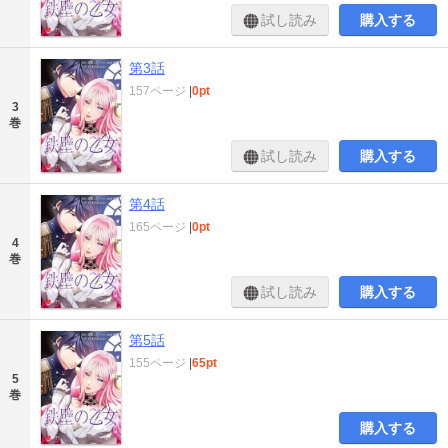
試し読み
購入する
第3話
157ページ
|
0pt
3
巻
試し読み
購入する
第4話
165ページ
|
0pt
4
巻
試し読み
購入する
第5話
155ページ
|
65pt
5
巻
購入する