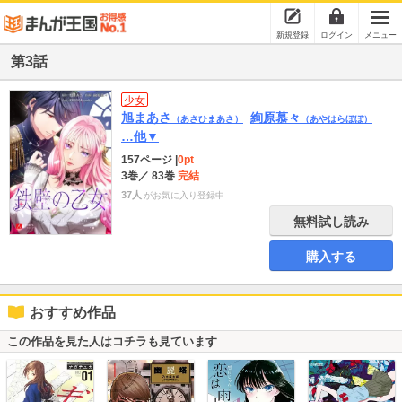
新規登録
ログイン
メニュー
第3話
少女
旭まあさ
絢原慕々
（あさひまあさ）
（あやはらぼぼ）
…他▼
157ページ
|
0pt
3巻
／ 83巻
完結
37人
がお気に入り登録中
無料試し読み
購入する
おすすめ作品
この作品を見た人はコチラも見ています