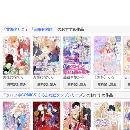
「
甘海老りこ
」 「
三輪有利佳
」 のおすすめ作品
奥様に捨てられた伯爵様～虐げられてきた奥様は、思い切りよく第二の人生に向かいます！～
奥様に捨てられた伯爵様～虐げられてきた奥様は、思い切りよく第二の人生に向かいます！～ 【連載版】
脇役令嬢が不遇の末に溺愛されました アンソロジー
【無料】くろふねピクシブ コレクション
無料試し読み
無料試し読み
無料試し読み
無料試し読み
「
クロフネCOMICS くろふねピクシブシリーズ
」のおすすめ作品