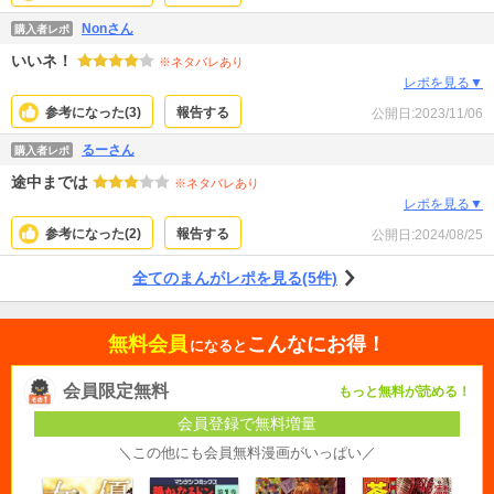
Nonさん
購入者レポ
いいネ！
※ネタバレあり
レポを見る▼
参考になった(
3
)
報告する
公開日:
2023/11/06
るーさん
購入者レポ
途中までは
※ネタバレあり
レポを見る▼
参考になった(
2
)
報告する
公開日:
2024/08/25
全てのまんがレポを見る(5件)
無料会員
こんなにお得！
になると
会員限定無料
もっと無料が読める！
会員登録で無料増量
＼この他にも会員無料漫画がいっぱい／