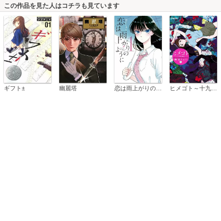
この作品を見た人はコチラも見ています
恋は雨上がりのように
ギフト±
幽麗塔
ヒメゴト～十九歳の制服～