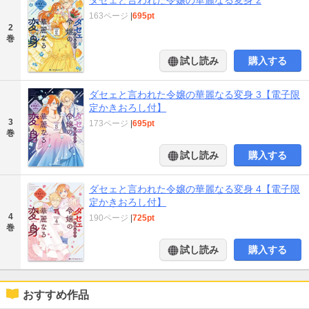
163ページ
|
695pt
2
巻
試し読み
購入する
ダセェと言われた令嬢の華麗なる変身 3【電子限
定かきおろし付】
3
173ページ
|
695pt
巻
試し読み
購入する
ダセェと言われた令嬢の華麗なる変身 4【電子限
定かきおろし付】
4
190ページ
|
725pt
巻
試し読み
購入する
おすすめ作品