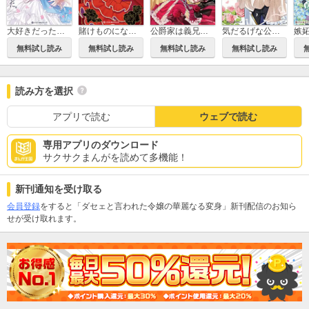
大好きだった婚約者に魅了の魔法のせいで婚約破棄されました。
賭けものになった側妃
公爵家は義兄が継げばいい ～ポンコツ令嬢の悪女計画～
気だるげな公爵令息が変わった理由。
無料試し読み
無料試し読み
無料試し読み
無料試し読み
読み方を選択
アプリで読む
ウェブで読む
専用アプリのダウンロード
サクサクまんがを読めて多機能！
新刊通知を受け取る
会員登録
をすると「ダセェと言われた令嬢の華麗なる変身」新刊配信のお知ら
せが受け取れます。