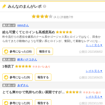
みんなのまんがレポ
(
4.1
)
評価数
7
件
nmnさん
購入者レポ
絵も可愛くてヒロインも高感度高め
昨今流行りの悪役令嬢系のクール系やゴージャス系ヒロインではなく、田舎か
ら出てきた小動物のような可愛い系ヒロインが、奮闘して素敵なレディになっ
ていくお話。 可愛い系ヒロインはドジっ子やアホの子設定が多い印象ですが、
もっと見る▼
この作品のヒロインは地頭は良い設定のようで、謎行動により見ていてイライ
参考になった(
18
)
報告する
公開日:
2023/08/02
ラする…ということもなく、周りの人々を尊敬しながら日々一生懸命学んでる
姿がとても推せます。 続きも楽しみに待ってます！
鈴木ハナコさん
購入者レポ
1巻読了
※ネタバレあり
レポを見る▼
参考になった(
9
)
報告する
公開日:
2023/09/25
あずさん
購入者レポ
とても爽やかで気持ちの良い展開ですが…
※ネタバレあり
レポを見る▼
参考になった(
8
)
報告する
公開日:
2023/11/30