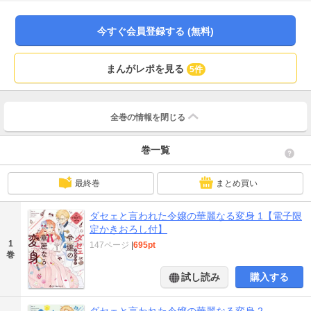
で泣いていたところ、第三王子の婚約者・ヴィクトリアに慰められる。ヴィク
トリアに連れられた生徒会室で、口が悪いが凛とした美形のロイドと出会う。
「麗しき令嬢に生まれ変わりたい」イドやヴィクトリアとの出会いをきっかけ
今すぐ会員登録する (無料)
に、運命の恋を引き寄せる令嬢レッスンが開幕!! 「小説家になろう」大人気作
コミカライズ！ 電子限定描き下ろしマンガ1Pつき★ （※本作品は原作者
「美輪伊織」名で発売された紙の単行本を、「三輪有利佳」名で電子書籍化し
まんがレポを見る
5件
たものであり、内容は紙の単行本と同一です）
全巻の情報を
閉じる
巻一覧
最終巻
まとめ買い
ダセェと言われた令嬢の華麗なる変身 1【電子限
定かきおろし付】
1
147ページ
|
695pt
巻
試し読み
購入する
ダセェと言われた令嬢の華麗なる変身 2