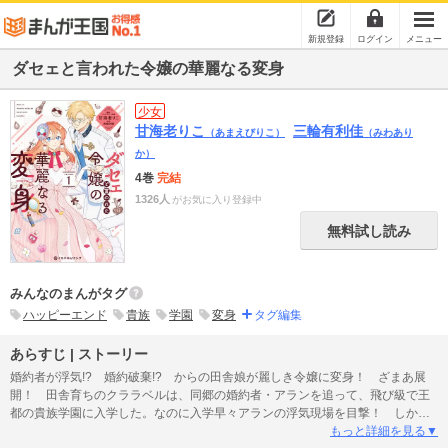
新規登録
ログイン
メニュー
ダセェと言われた令嬢の華麗なる変身
少女
甘海老りこ
三輪有利佳
（あまえびりこ）
（みわあり
か）
4巻
完結
1326人
がお気に入り登録中
無料試し読み
みんなのまんがタグ
ハッピーエンド
貴族
学園
変身
タグ編集
あらすじ | ストーリー
婚約者が浮気!? 婚約破棄!? からの田舎娘が麗しき令嬢に変身！ ざまあ展
開！ 田舎育ちのクララベルは、同郷の婚約者・アランを追って、飛び級で王
都の貴族学園に入学した。なのに入学早々アランの浮気現場を目撃！ しかも
「あんなダサくて地味な女、愛してない」とディスられてしまった。ショック
もっと詳細を見る▼