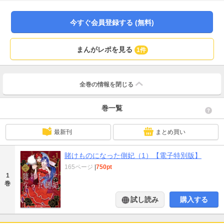
度、両国の王が一品を賭ける華やかな夜、隣国グランヌス帝国の王クヴァルに
「賞品」として連れ去られ、後宮へ迎え入れられる。帝王は何を望み、ネレイ
スは何を守るのか──愛か、矜持か、取引か。誰も口にしない本音が、次の一手
今すぐ会員登録する (無料)
を決めていく。賞品扱いされた「負け犬側妃」が、冷血帝王に溺愛されるまで
のお話。単行本ではモノクロで収録していた原稿をカラー再現して収録＆電子
限定描き下ろしマンガ1Pつき！
まんがレポを見る
1件
全巻の情報を
閉じる
巻一覧
最新刊
まとめ買い
賭けものになった側妃（1）【電子特別版】
165ページ
|
750pt
1
巻
試し読み
購入する