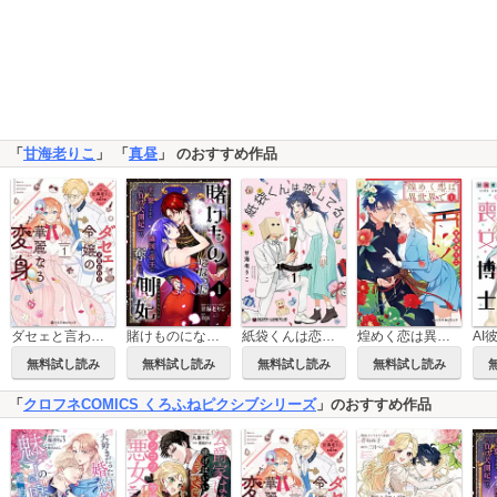
「
甘海老りこ
」 「
真昼
」 のおすすめ作品
ダセェと言われた令嬢の華麗なる変身
賭けものになった側妃【単話版】
紙袋くんは恋してる
煌めく恋は異世界で
無料試し読み
無料試し読み
無料試し読み
無料試し読み
「
クロフネCOMICS くろふねピクシブシリーズ
」のおすすめ作品