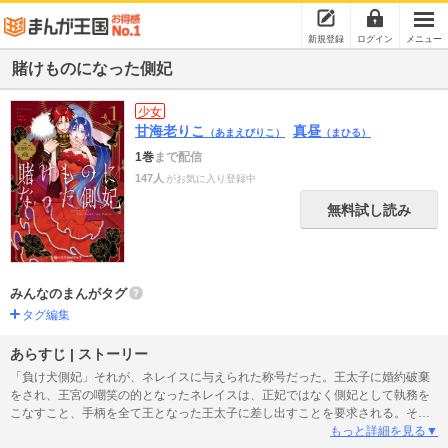
新規登録
ログイン
メニュー
賭けものになった側妃
少女
甘海老りこ
真昼
（あまえびりこ）
（まひる）
1巻
まで配信
147人
がお気に入り登録中
無料試し読み
みんなのまんがタグ
タグ編集
あらすじ | ストーリー
「負け犬側妃」それが、ネレイスに与えられた称号だった。王太子に婚約破棄
をされ、王宮の嘲笑の的となったネレイスは、正妃ではなく側妃として執務を
こなすこと、手柄を全て王となった王太子に差し出すことを要求される。それ
は彼女の母が平民で、貴族の血を半分しか引いていないが故だった。年に一
もっと詳細を見る▼