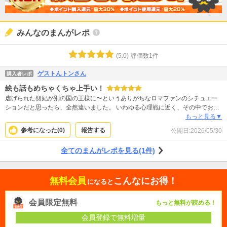
みんなのまんがレポ
(
5.0
)
評価数
1
件
ゲストんトンさん
購入者レポ
絵も話もめちゃくちゃ上手い！
虐げられた側妃が別の国の王様に〜というありがちなロマファンのシチュエー
ションだと思ったら、全然違いました。 いわゆる心理戦に近く、その中でお互
いが近づいていくようでそれぞれの真意は明らかにならないというとても気に
もっと見る▼
なる展開でした。 しかも絵がむちゃくちゃ上手い！綺麗＆かっこいい中に色気
参考になった(
0
)
報告する
公開日:
2026/05/30
があり、登場人物全てが魅力的。 次巻が楽しみです。
全てのまんがレポを見る(1件)
無料会員
こんなにお得！
になると
会員限定無料
もっと無料が読める！
会員登録で無料増量