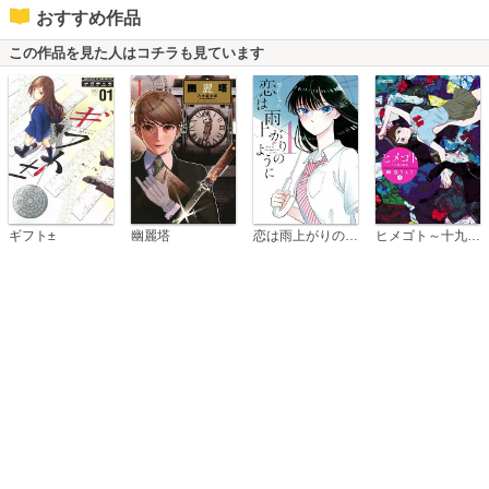
おすすめ作品
この作品を見た人はコチラも見ています
恋は雨上がりのように
ギフト±
幽麗塔
ヒメゴト～十九歳の制服～