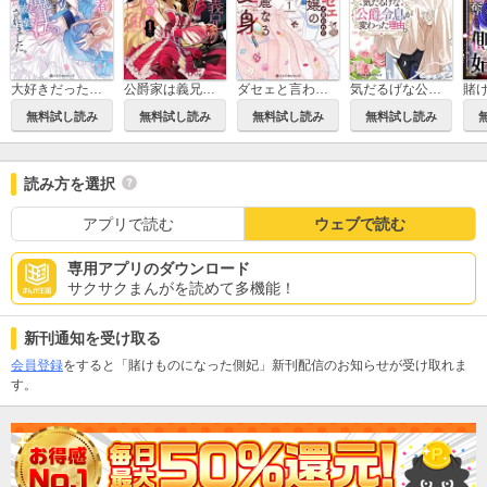
大好きだった婚約者に魅了の魔法のせいで婚約破棄されました。
公爵家は義兄が継げばいい ～ポンコツ令嬢の悪女計画～
ダセェと言われた令嬢の華麗なる変身
気だるげな公爵令息が変わった理由。
無料試し読み
無料試し読み
無料試し読み
無料試し読み
読み方を選択
アプリで読む
ウェブで読む
専用アプリのダウンロード
サクサクまんがを読めて多機能！
新刊通知を受け取る
会員登録
をすると「賭けものになった側妃」新刊配信のお知らせが受け取れま
す。