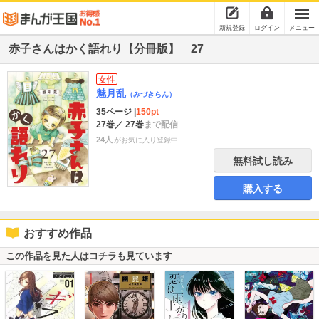
新規登録
ログイン
メニュー
赤子さんはかく語れり【分冊版】 27
女性
魅月乱
（みづきらん）
35ページ
|
150pt
27巻
／ 27巻
まで配信
24人
がお気に入り登録中
無料試し読み
購入する
おすすめ作品
この作品を見た人はコチラも見ています