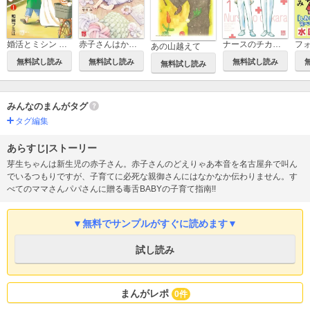
フ
ナースのチカラ ～私たちにできること 訪問看護物語～
婚活とミシン もう一度恋がしたいけどめんどくさい気もする
赤子さんはかく語れり【電子単行本】
あの山越えて
無料試し読み
無料試し読み
無料試し読み
無料試し読み
みんなのまんがタグ
タグ編集
あらすじ|ストーリー
芽生ちゃんは新生児の赤子さん。赤子さんのどえりゃあ本音を名古屋弁で叫ん
でいるつもりですが、子育てに必死な親御さんにはなかなか伝わりません。す
べてのママさんパパさんに贈る毒舌BABYの子育て指南!!
▼無料でサンプルがすぐに読めます▼
試し読み
まんがレポ
0件