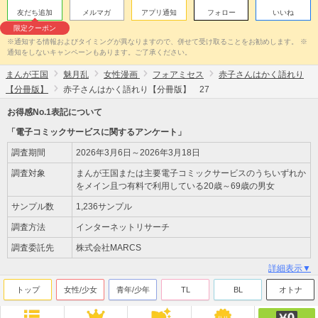
友だち追加
メルマガ
アプリ通知
フォロー
いいね
限定クーポン
※通知する情報およびタイミングが異なりますので、併せて受け取ることをお勧めします。 ※
通知をしないキャンペーンもあります。ご了承ください。
まんが王国
魅月乱
女性漫画
フォアミセス
赤子さんはかく語れり
【分冊版】
赤子さんはかく語れり【分冊版】 27
お得感No.1表記について
「電子コミックサービスに関するアンケート」
調査期間
2026年3月6日～2026年3月18日
調査対象
まんが王国または主要電子コミックサービスのうちいずれか
をメイン且つ有料で利用している20歳～69歳の男女
サンプル数
1,236サンプル
調査方法
インターネットリサーチ
調査委託先
株式会社MARCS
詳細表示▼
トップ
女性/少女
青年/少年
TL
BL
オトナ