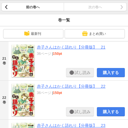
前の巻へ
次の巻へ
巻一覧
最新刊
まとめ買い
赤子さんはかく語れり【分冊版】 21
36ページ
|
150pt
21
巻
試し読み
購入する
赤子さんはかく語れり【分冊版】 22
36ページ
|
150pt
22
巻
試し読み
購入する
赤子さんはかく語れり【分冊版】 23