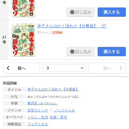
巻
試し読み
購入する
赤子さんはかく語れり【分冊版】 27
35ページ
|
150pt
27
巻
試し読み
購入する
前へ
次へ
作品詳細
赤子さんはかく語れり【分冊版】
タイトル
かな
あかごさんはかくかたれりぶんさつばん
魅月乱
作家
（みづきらん）
女性コミック
ノンジャンル
ジャンル
くらし・生活
出産・育児
キーワード
フォアミセス
掲載雑誌