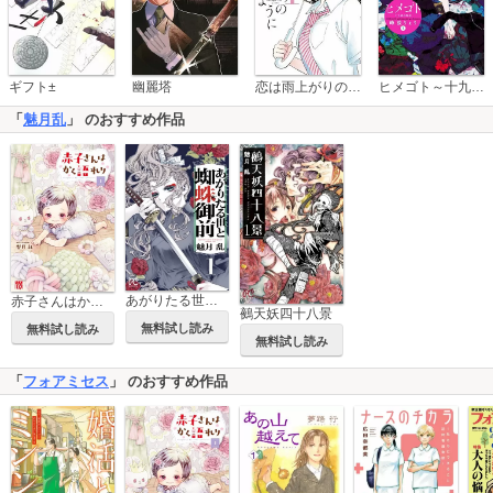
恋は雨上がりのように
ギフト±
幽麗塔
ヒメゴト～十九歳の制服～
「
魅月乱
」 のおすすめ作品
あがりたる世と蜘蛛御前
赤子さんはかく語れり【電子単行本】
鵺天妖四十八景
無料試し読み
無料試し読み
無料試し読み
「
フォアミセス
」 のおすすめ作品