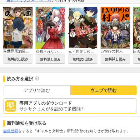
異世界居酒屋「のぶ」
LV999の村人
察知されない最強職
元・世界１位のサブキャラ育成日記 ～廃プレイヤー、異世界を攻略中！～
無料試し読み
無料試し読み
無料試し読み
無料試し読み
読み方を選択
アプリで読む
ウェブで読む
専用アプリのダウンロード
サクサクまんがを読めて多機能！
新刊通知を受け取る
会員登録
をすると「ギャルと女騎士」新刊配信のお知らせが受け取れます。