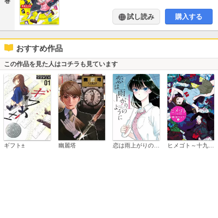
巻
試し読み
購入する
おすすめ作品
この作品を見た人はコチラも見ています
恋は雨上がりのように
ギフト±
幽麗塔
ヒメゴト～十九歳の制服～