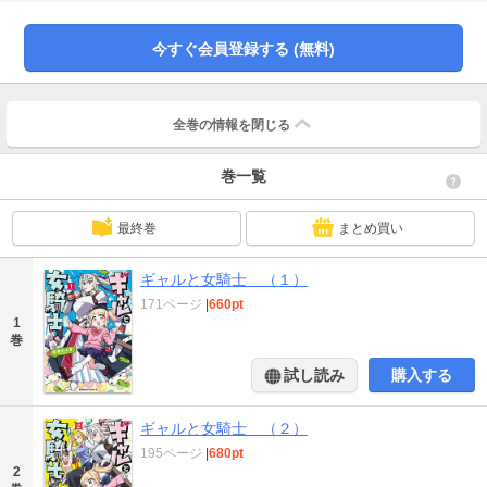
今すぐ会員登録する (無料)
全巻の情報を
閉じる
巻一覧
最終巻
まとめ買い
ギャルと女騎士 （１）
171ページ
|
660pt
1
巻
試し読み
購入する
ギャルと女騎士 （２）
195ページ
|
680pt
2