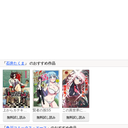
「
石井たくま
」 のおすすめ作品
上からカテキョとナマイキ少年
賢者の孫SS
この異世界にアイドルという概念を！
無料試し読み
無料試し読み
無料試し読み
「
角川コミックス・エース
」のおすすめ作品