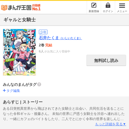
新規登録
ログイン
メニュー
ギャルと女騎士
少年
石井たくま
（いしいたくま）
2巻
完結
6人
がお気に入り登録中
無料試し読み
みんなのまんがタグ
タグ編集
あらすじ | ストーリー
ある日突然異世界から飛ばされてきた女騎士と出会い、共同生活を送ることに
なった令和ギャル・後藤さん。 未知の世界に戸惑う女騎士を渋谷へ連れ出した
り、一緒にカフェのバイトをしたり、二人でとにかく令和の世界を楽しんじゃ
います！
もっと詳細を見る▼