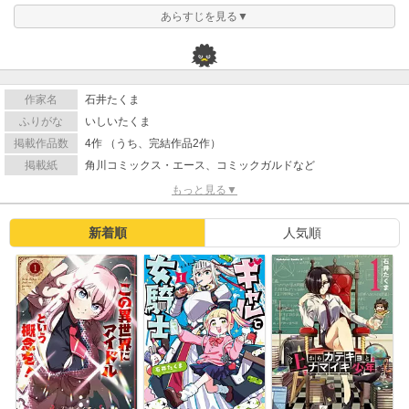
あらすじを見る▼
作家名
石井たくま
ふりがな
いしいたくま
掲載作品数
4作 （うち、完結作品2作）
掲載紙
角川コミックス・エース、コミックガルドなど
もっと見る▼
新着順
人気順