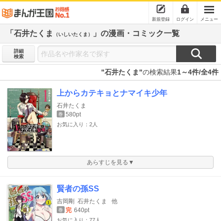
新規登録
ログイン
メニュー
「石井たくま
」の漫画・コミック一覧
（いしいたくま）
詳細
検索
"石井たくま"
の検索結果
1～4件/全4件
上からカテキョとナマイキ少年
石井たくま
580pt
巻
お気に入り：2人
あらすじを見る▼
賢者の孫SS
吉岡剛
石井たくま
他
完
640pt
巻
お気に入り：77人