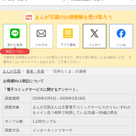
まんが王国のお得情報を受け取ろう
友だち追加
メルマガ
アプリ通知
フォロー
いいね
限定クーポン
※通知する情報およびタイミングが異なりますので、併せて受け取ることをお勧めします。 ※
通知をしないキャンペーンもあります。ご了承ください。
まんが王国
著者・作者
「石井たくま」の漫画
お得感No.1表記について
「電子コミックサービスに関するアンケート」
調査期間
2026年3月6日～2026年3月18日
調査対象
まんが王国または主要電子コミックサービスのうちいずれか
をメイン且つ有料で利用している20歳～69歳の男女
サンプル数
1,236サンプル
調査方法
インターネットリサーチ