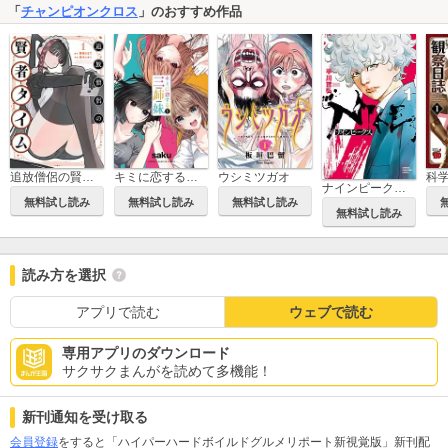
「
チャンピオンクロス
」のおすすめ作品
追放僧侶の賢者タイム
キミに恋する三姉妹
ウシミツガオ
ナインピークス NINE PEAKS
無料試し読み
無料試し読み
無料試し読み
無料試し読み
読み方を選択
アプリで読む
ウェブで読む
専用アプリのダウンロード
サクサクまんがを読めて多機能！
新刊通知を受け取る
会員登録
をすると「ハイパーハードボイルドグルメリポート新視覚版」新刊配