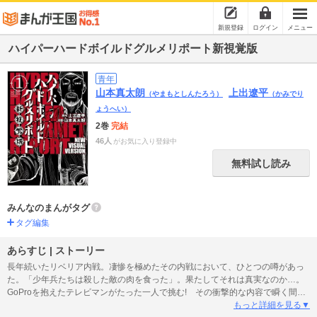
新規登録
ログイン
メニュー
ハイパーハードボイルドグルメリポート新視覚版
青年
山本真太朗
上出遼平
（やまもとしんたろう）
（かみでり
ょうへい）
2巻
完結
46人
がお気に入り登録中
無料試し読み
みんなのまんがタグ
タグ編集
あらすじ | ストーリー
長年続いたリベリア内戦。凄惨を極めたその内戦において、ひとつの噂があっ
た。「少年兵たちは殺した敵の肉を食った」。果たしてそれは真実なのか…。
GoProを抱えたテレビマンがたった一人で挑む! その衝撃的な内容で瞬く間に
世間の話題を集め、エッジの効いた番組が数多いテレ東深夜番組の中でも群を
もっと詳細を見る▼