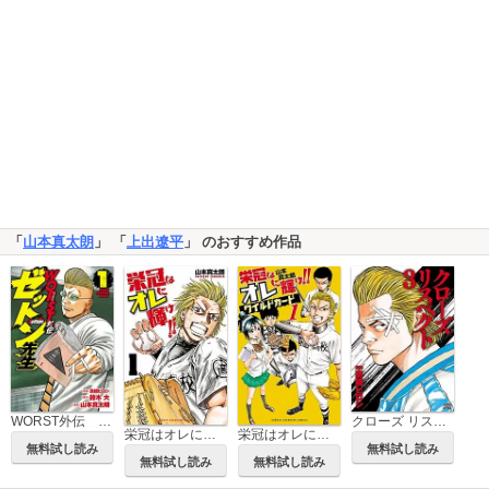
「
山本真太朗
」 「
上出遼平
」 のおすすめ作品
WORST外伝 ゼットン先生
クローズ リスペクト 3
栄冠はオレに輝け!!
栄冠はオレに輝け!! ワイルドカード
無料試し読み
無料試し読み
無料試し読み
無料試し読み