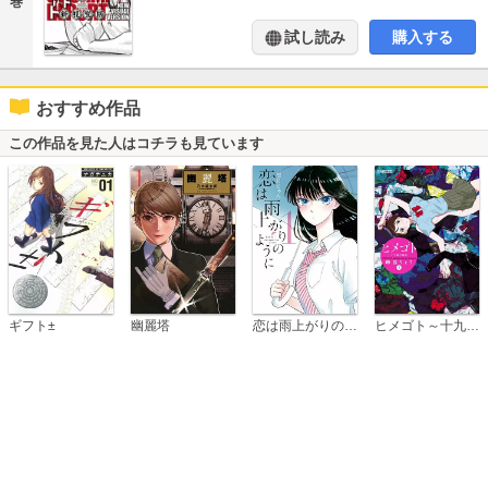
巻
試し読み
購入する
おすすめ作品
この作品を見た人はコチラも見ています
恋は雨上がりのように
ギフト±
幽麗塔
ヒメゴト～十九歳の制服～