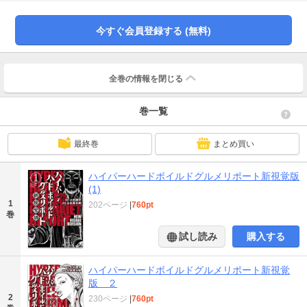
抜いて異彩を放つドキュメンタリー企画「ハイパーハードボイルドグルメリポ
ート」。この番組の生みの親である上出遼平完全監修のもと「新視覚版」とし
てコミカライズ!! 言うまでもなく、これはすべて実話である。
今すぐ会員登録する (無料)
全巻の情報を
閉じる
巻一覧
最終巻
まとめ買い
ハイパーハードボイルドグルメリポート新視覚版
(1)
1
202ページ
|
760pt
巻
試し読み
購入する
ハイパーハードボイルドグルメリポート新視覚
版 ２
2
230ページ
|
760pt