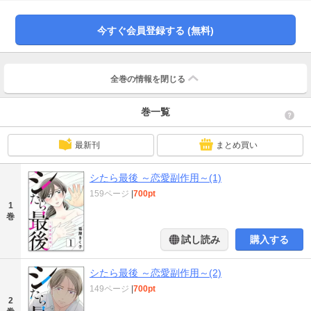
ブコメディー！
今すぐ会員登録する (無料)
全巻の情報を
閉じる
巻一覧
最新刊
まとめ買い
シたら最後 ～恋愛副作用～(1)
159ページ
|
700pt
1
巻
試し読み
購入する
シたら最後 ～恋愛副作用～(2)
149ページ
|
700pt
2