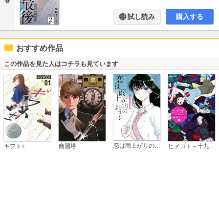
巻
試し読み
購入する
おすすめ作品
この作品を見た人はコチラも見ています
恋は雨上がりのように
ギフト±
幽麗塔
ヒメゴト～十九歳の制服～