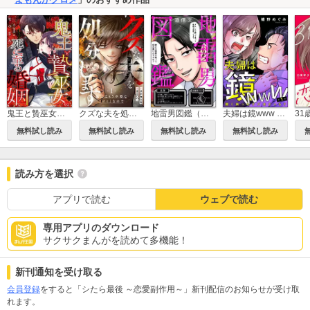
鬼王と贄巫女の死に至る婚姻（分冊版）
クズな夫を処分します ～私にはもう不要な「ゴミ」なので～（分冊版）
地雷男図鑑（分冊版）
夫婦は鏡www 醜く映ったクズはどっち？（分冊版）
無料試し読み
無料試し読み
無料試し読み
無料試し読み
読み方を選択
アプリで読む
ウェブで読む
専用アプリのダウンロード
サクサクまんがを読めて多機能！
新刊通知を受け取る
会員登録
をすると「シたら最後 ～恋愛副作用～」新刊配信のお知らせが受け取
れます。