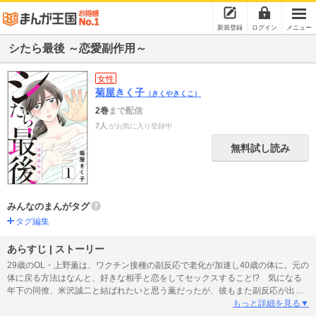
新規登録
ログイン
メニュー
シたら最後 ～恋愛副作用～
女性
菊屋きく子
（きくやきくこ）
2巻
まで配信
7人
がお気に入り登録中
無料試し読み
みんなのまんがタグ
タグ編集
あらすじ | ストーリー
29歳のOL・上野薫は、ワクチン接種の副反応で老化が加速し40歳の体に。元の
体に戻る方法はなんと、好きな相手と恋をしてセックスすること!? 気になる
年下の同僚、米沢誠二と結ばれたいと思う薫だったが、彼もまた副反応が出た
患者で、実年齢はまさかの64歳！ 年の差を超越したふたりのエイジング・ラ
もっと詳細を見る▼