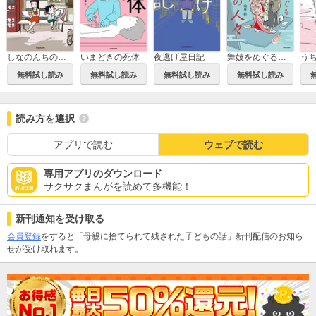
しなのんちのいくる
いまどきの死体
夜逃げ屋日記
舞妓をめぐる花街の人々
無料試し読み
無料試し読み
無料試し読み
無料試し読み
読み方を選択
アプリで読む
ウェブで読む
専用アプリのダウンロード
サクサクまんがを読めて多機能！
新刊通知を受け取る
会員登録
をすると「母親に捨てられて残された子どもの話」新刊配信のお知ら
せが受け取れます。