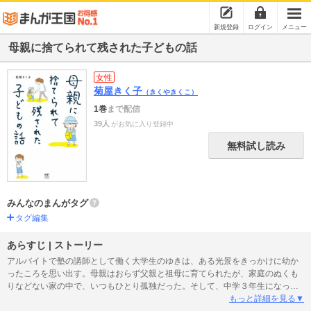
新規登録
ログイン
メニュー
母親に捨てられて残された子どもの話
女性
菊屋きく子
（きくやきくこ）
1巻
まで配信
39人
がお気に入り登録中
無料試し読み
みんなのまんがタグ
タグ編集
あらすじ | ストーリー
アルバイトで塾の講師として働く大学生のゆきは、ある光景をきっかけに幼か
ったころを思い出す。母親はおらず父親と祖母に育てられたが、家庭のぬくも
りなどない家の中で、いつもひとり孤独だった。そして、中学３年生になった
ゆきは、初潮を迎えたことで徐々に母親に想いを馳せるようになる。しかし、
もっと詳細を見る▼