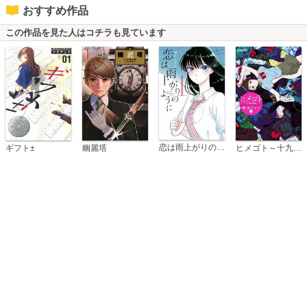
おすすめ作品
この作品を見た人はコチラも見ています
恋は雨上がりのように
ギフト±
幽麗塔
ヒメゴト～十九歳の制服～