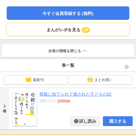
ある日、祖母の勘違いから母に関する衝撃の事実を知らされて……。母親とい
うよすがを失い、家庭の中で宙ぶらりんのまま愛情を知らずに育った子ども
の、葛藤と成長を描いたコミックエッセイ。【目次】プロローグ／１話 三者
今すぐ会員登録する (無料)
面談／２話 救いの言葉／３話 初潮／４話 真実／５話 捨て子／６話 死
と現実／７話 生きる意思／８話 決別／９話 祖母の手／10話 箱の外／11
話 父の回想（前後編）／12話 祖母の告白／エピローグ
まんがレポを見る
2件
全巻の情報を
閉じる
巻一覧
最新刊
まとめ買い
母親に捨てられて残された子どもの話
135ページ
|
1000pt
1
巻
試し読み
購入する