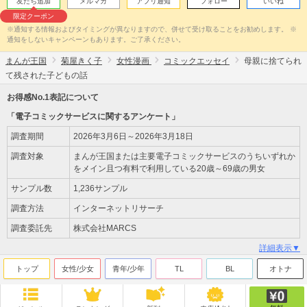
友だち追加
メルマガ
アプリ通知
フォロー
いいね
限定クーポン
※通知する情報およびタイミングが異なりますので、併せて受け取ることをお勧めします。 ※
通知をしないキャンペーンもあります。ご了承ください。
まんが王国
菊屋きく子
女性漫画
コミックエッセイ
母親に捨てられ
て残された子どもの話
お得感No.1表記について
「電子コミックサービスに関するアンケート」
調査期間
2026年3月6日～2026年3月18日
調査対象
まんが王国または主要電子コミックサービスのうちいずれか
をメイン且つ有料で利用している20歳～69歳の男女
サンプル数
1,236サンプル
調査方法
インターネットリサーチ
調査委託先
株式会社MARCS
詳細表示▼
トップ
女性/少女
青年/少年
TL
BL
オトナ