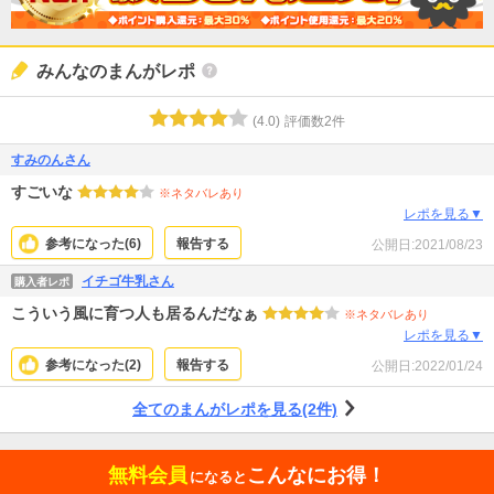
みんなのまんがレポ
(
4.0
)
評価数
2
件
すみのんさん
すごいな
※ネタバレあり
レポを見る▼
参考になった(
6
)
報告する
公開日:
2021/08/23
イチゴ牛乳さん
購入者レポ
こういう風に育つ人も居るんだなぁ
※ネタバレあり
レポを見る▼
参考になった(
2
)
報告する
公開日:
2022/01/24
全てのまんがレポを見る(2件)
無料会員
こんなにお得！
になると