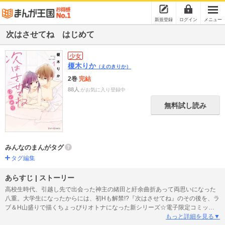
新規登録
ログイン
メニュー
次はさせてね はじめて
少女
榎木りか
（えのきりか）
2巻
完結
88人
がお気に入り登録中
無料試し読み
みんなのまんがタグ
タグ編集
あらすじ | ストーリー
高校生時代、引越し先で出会った神主の緒田と紆余曲折あって両思いになった
八重。大学生になったからには、初Hも解禁!?『次はさせてね』のその後を、ラ
ブ＆H山盛りで描くちょっぴりオトナになった新シリーズ☆電子限定コミックを
収録！
もっと詳細を見る▼