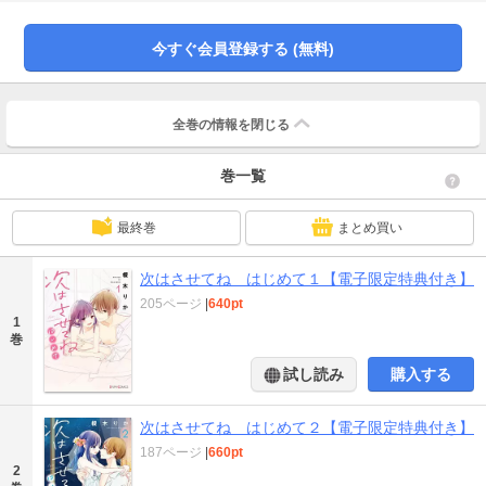
今すぐ会員登録する (無料)
全巻の情報を
閉じる
巻一覧
最終巻
まとめ買い
次はさせてね はじめて１【電子限定特典付き】
205ページ
|
640pt
1
巻
試し読み
購入する
次はさせてね はじめて２【電子限定特典付き】
187ページ
|
660pt
2