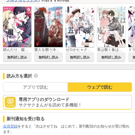
踏んだり、蹴ったり、愛したり
愛人を囲う冷徹な伯爵との典型的な政略結婚、そして嫌われからの溺愛、その結末。
ゼロかヒャクかの五十嵐くん
青は難く春は易し
無料試し読み
無料試し読み
無料試し読み
無料試し読み
読み方を選択
アプリで読む
ウェブで読む
専用アプリのダウンロード
サクサクまんがを読めて多機能！
新刊通知を受け取る
会員登録
をすると「次はさせてね はじめて」新刊配信のお知らせが受け取れ
ます。