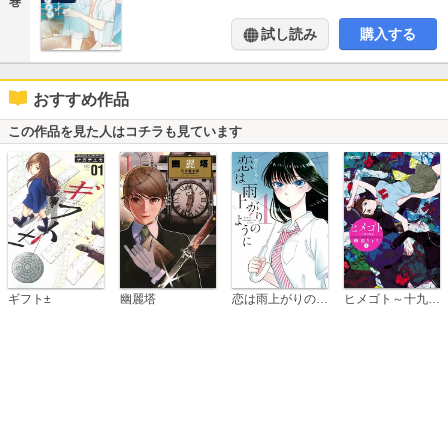
巻
試し読み
購入する
おすすめ作品
この作品を見た人はコチラも見ています
恋は雨上がりのように
ギフト±
幽麗塔
ヒメゴト～十九歳の制服～