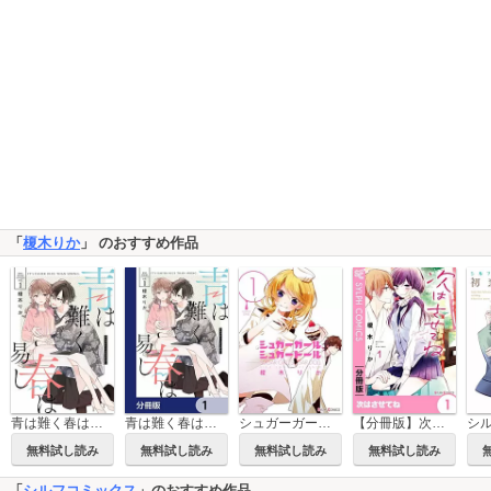
「
榎木りか
」 のおすすめ作品
青は難く春は易し
青は難く春は易し【分冊版】
シュガーガール，シュガードール
【分冊版】次はさせてね
無料試し読み
無料試し読み
無料試し読み
無料試し読み
「
シルフコミックス
」のおすすめ作品