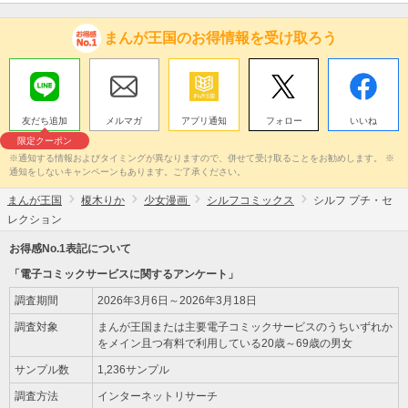
まんが王国のお得情報を受け取ろう
友だち追加
メルマガ
アプリ通知
フォロー
いいね
限定クーポン
※通知する情報およびタイミングが異なりますので、併せて受け取ることをお勧めします。 ※
通知をしないキャンペーンもあります。ご了承ください。
まんが王国
榎木りか
少女漫画
シルフコミックス
シルフ プチ・セ
レクション
お得感No.1表記について
「電子コミックサービスに関するアンケート」
調査期間
2026年3月6日～2026年3月18日
調査対象
まんが王国または主要電子コミックサービスのうちいずれか
をメイン且つ有料で利用している20歳～69歳の男女
サンプル数
1,236サンプル
調査方法
インターネットリサーチ