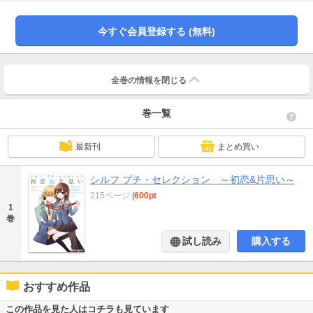
今すぐ会員登録する (無料)
全巻の情報を
閉じる
巻一覧
最新刊
まとめ買い
シルフ プチ・セレクション ～初恋&片思い～
215ページ
|
600pt
1
巻
試し読み
購入する
おすすめ作品
この作品を見た人はコチラも見ています