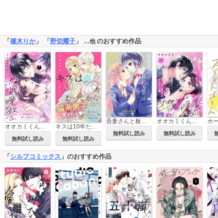
「
榎木りか
」 「
野切耀子
」
のおすすめ作品
…他
吾妻さんと板倉先輩は恋をする。
オオカミくんと恋の晩餐 分冊版
オオカミくんと恋の晩餐
キスは10年たってから
無料試し読み
無料試し読み
無料試し読み
無料試し読み
「
シルフコミックス
」のおすすめ作品