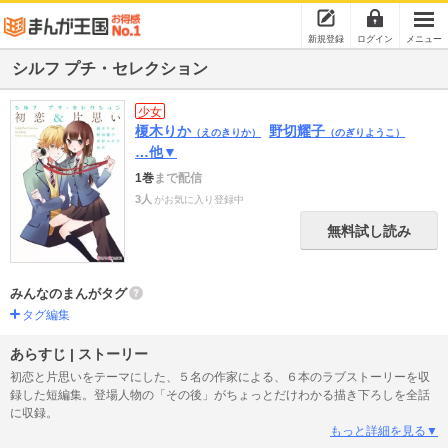
新規登録
ログイン
メニュー
シルフ プチ・セレクション
少女
榎木りか
野切耀子
（えのきりか）
（のぎりようこ）
…他▼
1巻
まで配信
3人
がお気に入り登録中
無料試し読み
みんなのまんがタグ
タグ編集
あらすじ | ストーリー
初恋と片思いをテーマにした、５名の作家による、６本のラブストーリーを収
録した短編集。登場人物の「その後」がちょっとだけわかる描き下ろしを全話
に収録。
もっと詳細を見る▼