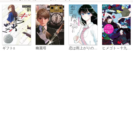
恋は雨上がりのように
ギフト±
幽麗塔
ヒメゴト～十九歳の制服～