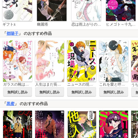
恋は雨上がりのように
ギフト±
幽麗塔
ヒメゴト～十九歳の制服～
「
都陽子
」 のおすすめ作品
これを愛と呼ぶのなら
ガラスの靴は割れてもはける
人生はまだ長いので
ニュースの現場から！
無料試し読み
無料試し読み
無料試し読み
無料試し読み
「
黒蜜
」 のおすすめ作品