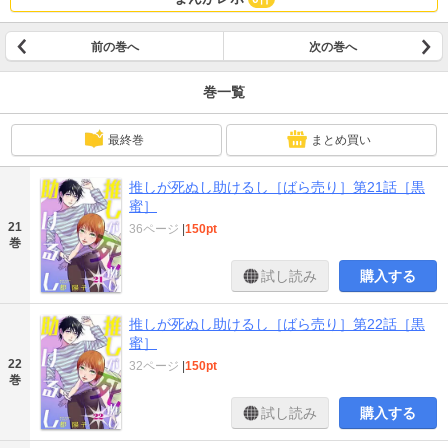
前の巻へ
次の巻へ
巻一覧
最終巻
まとめ買い
推しが死ぬし助けるし［ばら売り］第21話［黒
蜜］
21
36ページ
|
150pt
巻
試し読み
購入する
推しが死ぬし助けるし［ばら売り］第22話［黒
蜜］
22
32ページ
|
150pt
巻
試し読み
購入する