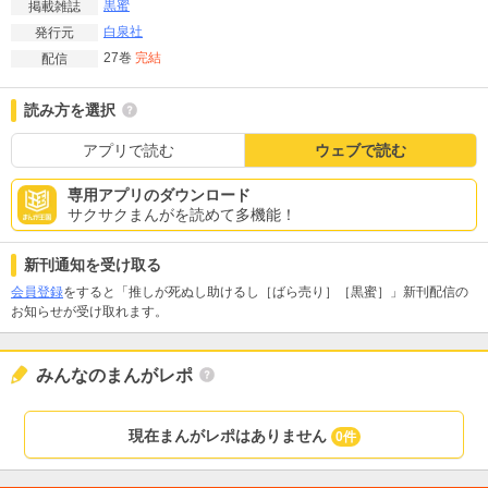
黒蜜
掲載雑誌
白泉社
発行元
27巻
完結
配信
読み方を選択
アプリで読む
ウェブで読む
専用アプリのダウンロード
サクサクまんがを読めて多機能！
新刊通知を受け取る
会員登録
をすると「推しが死ぬし助けるし［ばら売り］［黒蜜］」新刊配信の
お知らせが受け取れます。
みんなのまんがレポ
現在まんがレポはありません
0件