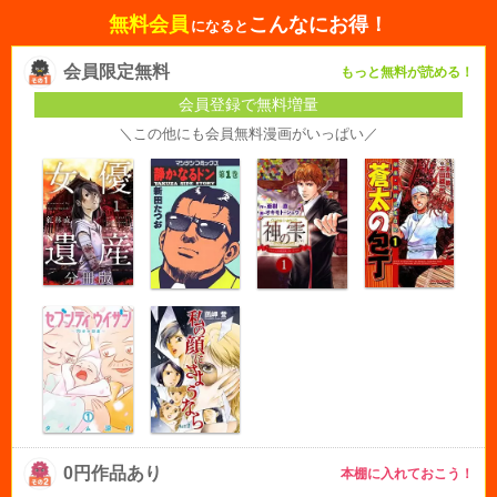
無料会員
こんなにお得！
になると
会員限定無料
もっと無料が読める！
会員登録で無料増量
＼この他にも会員無料漫画がいっぱい／
0円作品あり
本棚に入れておこう！