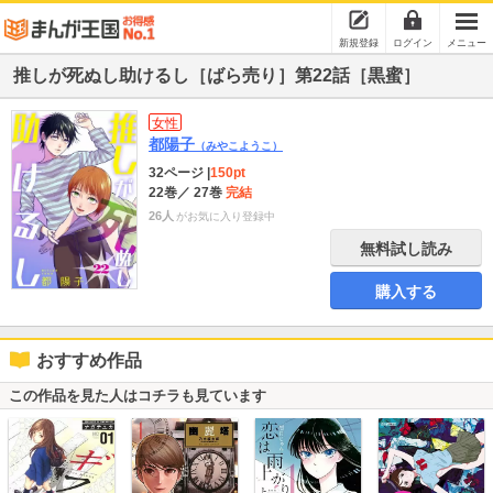
新規登録
ログイン
メニュー
推しが死ぬし助けるし［ばら売り］第22話［黒蜜］
女性
都陽子
（みやこようこ）
32ページ
|
150pt
22巻
／ 27巻
完結
26人
がお気に入り登録中
無料試し読み
購入する
おすすめ作品
この作品を見た人はコチラも見ています