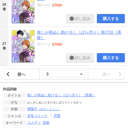
26
36ページ
|
150pt
巻
試し読み
購入する
推しが死ぬし助けるし［ばら売り］第27話［黒
蜜］
27
37ページ
|
150pt
巻
試し読み
購入する
前へ
次へ
作品詳細
推しが死ぬし助けるし［ばら売り］［黒蜜］
タイトル
かな
おしがしぬしたすけるしばらうりくろみつ
都陽子
作家
（みやこようこ）
女性コミック
恋愛
ジャンル
コメディ
芸能
キーワード