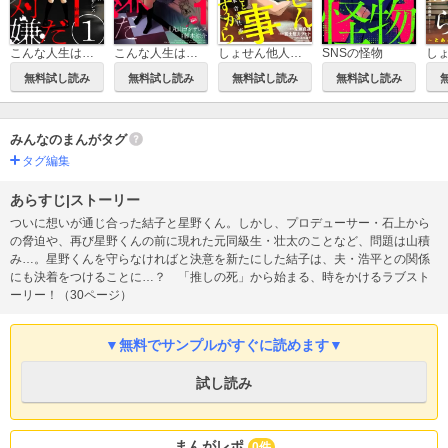
こんな人生は絶対嫌だ［ばら売り］［黒蜜］
こんな人生は絶対嫌だ
しょせん他人事ですから ～とある弁護士の本音の仕事～
SNSの怪物
無料試し読み
無料試し読み
無料試し読み
無料試し読み
みんなのまんがタグ
タグ編集
あらすじ|ストーリー
ついに想いが通じ合った結子と星野くん。しかし、プロデューサー・石上から
の脅迫や、再び星野くんの前に現れた元同級生・壮太のことなど、問題は山積
み…。星野くんを守らなければと決意を新たにした結子は、夫・浩平との関係
にも決着をつけることに…？ 「推しの死」から始まる、時をかけるラブスト
ーリー！（30ページ）
▼無料でサンプルがすぐに読めます▼
試し読み
まんがレポ
0件