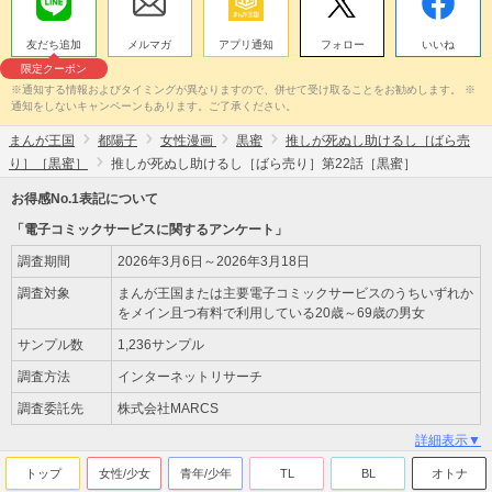
友だち追加
メルマガ
アプリ通知
フォロー
いいね
限定クーポン
※通知する情報およびタイミングが異なりますので、併せて受け取ることをお勧めします。 ※
通知をしないキャンペーンもあります。ご了承ください。
まんが王国
都陽子
女性漫画
黒蜜
推しが死ぬし助けるし［ばら売
り］［黒蜜］
推しが死ぬし助けるし［ばら売り］第22話［黒蜜］
お得感No.1表記について
「電子コミックサービスに関するアンケート」
調査期間
2026年3月6日～2026年3月18日
調査対象
まんが王国または主要電子コミックサービスのうちいずれか
をメイン且つ有料で利用している20歳～69歳の男女
サンプル数
1,236サンプル
調査方法
インターネットリサーチ
調査委託先
株式会社MARCS
詳細表示▼
トップ
女性/少女
青年/少年
TL
BL
オトナ