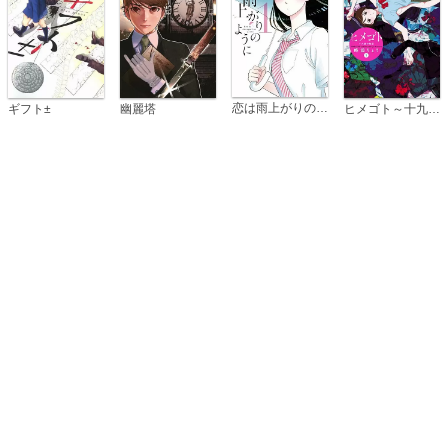
恋は雨上がりのように
ギフト±
幽麗塔
ヒメゴト～十九歳の制服～