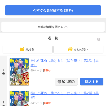
世界には子役時代の星野くんがいて…！？ 「推しの死」から始まる、時をか
けるラブストーリー！（47ページ）
今すぐ会員登録する (無料)
全巻の情報を
閉じる
巻一覧
最終巻
まとめ買い
推しが死ぬし助けるし［ばら売り］第1話［黒
蜜］
1
49ページ
|
150pt
巻
試し読み
購入する
推しが死ぬし助けるし［ばら売り］第2話［黒
蜜］
2
33ページ
|
150pt