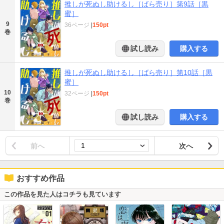
推しが死ぬし助けるし［ばら売り］第9話［黒
蜜］
9
36ページ
|
150pt
巻
試し読み
購入する
推しが死ぬし助けるし［ばら売り］第10話［黒
蜜］
10
32ページ
|
150pt
巻
試し読み
購入する
前へ
次へ
おすすめ作品
この作品を見た人はコチラも見ています