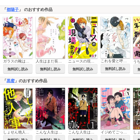
「
都陽子
」 のおすすめ作品
これを愛と呼ぶのなら
ガラスの靴は割れてもはける
人生はまだ長いので
ニュースの現場から！
無料試し読み
無料試し読み
無料試し読み
無料試し読み
「
黒蜜
」のおすすめ作品
しょせん他人事ですから ～とある弁護士の本音の仕事～
こんな人生は絶対嫌だ
こんな人生は絶対嫌だ［ばら売り］［黒蜜］
イジめてごっこ。