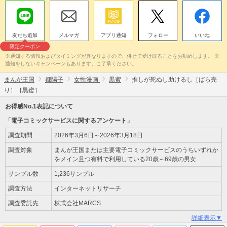
友だち追加
メルマガ
アプリ通知
フォロー
いいね
限定クーポン
※通知する情報およびタイミングが異なりますので、併せて受け取ることをお勧めします。 ※
通知をしないキャンペーンもあります。ご了承ください。
まんが王国
都陽子
女性漫画
黒蜜
推しが死ぬし助けるし［ばら売
り］［黒蜜］
お得感No.1表記について
「電子コミックサービスに関するアンケート」
調査期間
2026年3月6日～2026年3月18日
調査対象
まんが王国または主要電子コミックサービスのうちいずれか
をメイン且つ有料で利用している20歳～69歳の男女
サンプル数
1,236サンプル
調査方法
インターネットリサーチ
調査委託先
株式会社MARCS
詳細表示▼