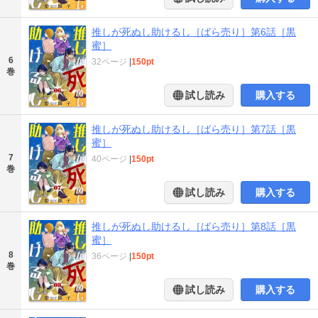
推しが死ぬし助けるし［ばら売り］第6話［黒
蜜］
6
32ページ
|
150pt
巻
試し読み
購入する
推しが死ぬし助けるし［ばら売り］第7話［黒
蜜］
7
40ページ
|
150pt
巻
試し読み
購入する
推しが死ぬし助けるし［ばら売り］第8話［黒
蜜］
8
36ページ
|
150pt
巻
試し読み
購入する