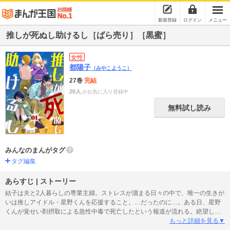
新規登録
ログイン
メニュー
推しが死ぬし助けるし［ばら売り］［黒蜜］
女性
都陽子
（みやこようこ）
27巻
完結
26人
がお気に入り登録中
無料試し読み
みんなのまんがタグ
タグ編集
あらすじ | ストーリー
結子は夫と2人暮らしの専業主婦。ストレスが溜まる日々の中で、唯一の生きが
いは推しアイドル・星野くんを応援すること。…だったのに…。ある日、星野
くんが覚せい剤摂取による急性中毒で死亡したという報道が流れる。絶望し、
星野くんの残像を追いかけて事故に遭ってしまった結子。目を覚ますと、その
もっと詳細を見る▼