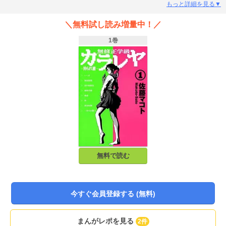
は…？
もっと詳細を見る▼
＼無料試し読み増量中！／
1巻
無料で読む
今すぐ会員登録する (無料)
まんがレポを見る
2件