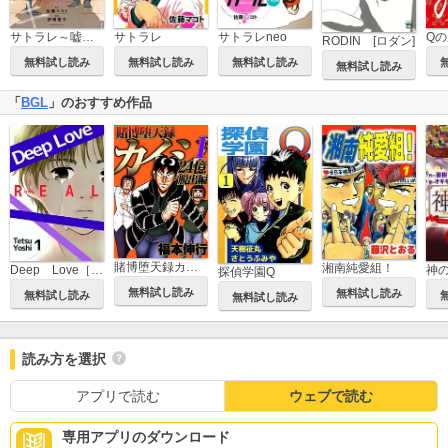
サトラレ～嘘つきたちの憂鬱～
サトラレ
サトラレneo
Q
RODIN [ロダン]
無料試し読み
無料試し読み
無料試し読み
無料試し読み
「
BGL
」のおすすめ作品
賭博堕天録カイジ 24億脱出編
湘南純愛組！
Deep Love［REAL]
神
探偵学園Q
無料試し読み
無料試し読み
無料試し読み
無料試し読み
読み方を選択
アプリで読む
ウェブで読む
専用アプリのダウンロード