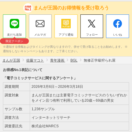
まんが王国のお得情報を受け取ろう
友だち追加
メルマガ
アプリ通知
フォロー
いいね
限定クーポン
※通知する情報およびタイミングが異なりますので、併せて受け取ることをお勧めします。 ※
通知をしないキャンペーンもあります。ご了承ください。
まんが王国
佐藤マコト
青年漫画
BGL
無修正学級狩られ屋
お得感No.1表記について
「電子コミックサービスに関するアンケート」
調査期間
2026年3月6日～2026年3月18日
調査対象
まんが王国または主要電子コミックサービスのうちいずれか
をメイン且つ有料で利用している20歳～69歳の男女
サンプル数
1,236サンプル
調査方法
インターネットリサーチ
調査委託先
株式会社MARCS