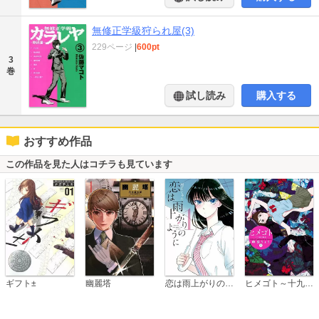
無修正学級狩られ屋(3)
229ページ
|
600pt
3
巻
試し読み
購入する
おすすめ作品
この作品を見た人はコチラも見ています
恋は雨上がりのように
ギフト±
幽麗塔
ヒメゴト～十九歳の制服～