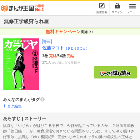
新規登録
ログイン
メニュー
無修正学級狩られ屋
無料キャンペーン
実施中！
青年
佐藤マコト
（さとうまこと）
3巻
完結
/54話
完結
271人
がお気に入り登録中
みんなのまんがタグ
タグ編集
あらすじ | ストーリー
陰湿な『いじめ』がはびこる学校で、今何が起こっているのか…？熱血胃弱教
師「郷田純一」が、教育現場でおきている問題をリアルに、そして深く掘りさ
げ果敢に挑戦してゆく奮闘紀!!…完全いじめられキャラの謎の転校生の正体と