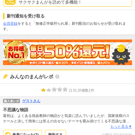
サクサクまんがを読めて多機能！
新刊通知を受け取る
会員登録
をすると「無修正学級狩られ屋」新刊配信のお知らせが受け取れま
す。
みんなのまんがレポ
(
1.0
)
評価数
1
件
ゲストさん
購入者レポ
不思議な物語
最初は、よくある熱血教師の物語かと気楽に読んでいましたが、国家規模のス
ケールと決して簡単には答えの出せないテーマを畳み掛けてくる不思議な漫画
でした。作中で何度も問われる『なぜイジメはなくならないのか』という、人
もっと見る▼
間にとっての永遠のテーマとともに、人が生きていく上で自問するべき幾つも
参考になった(
3
)
報告する