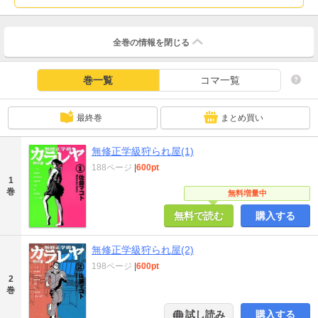
全巻の情報を
閉じる
巻一覧
コマ一覧
最終巻
まとめ買い
無修正学級狩られ屋(1)
188ページ
|
600pt
1
巻
無料増量中
無料で読む
購入する
無修正学級狩られ屋(2)
198ページ
|
600pt
2
巻
試し読み
購入する