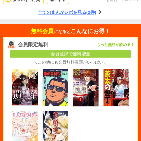
公開日:
2016/10/20
の問いが、読者にも突きつけられます。
全てのまんがレポを見る(2件)
無料会員
こんなにお得！
になると
会員限定無料
もっと無料が読める！
会員登録で無料増量
＼この他にも会員無料漫画がいっぱい／