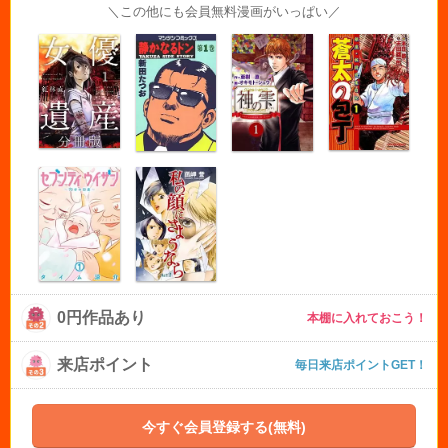
＼この他にも会員無料漫画がいっぱい／
0円作品あり
本棚に入れておこう！
来店ポイント
毎日来店ポイントGET！
今すぐ会員登録する(無料)