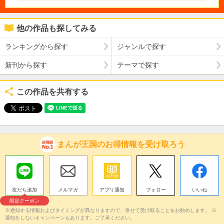
他の作品も探してみる
ランキングから探す
ジャンルで探す
新刊から探す
テーマで探す
この作品を共有する
まんが王国のお得情報を受け取ろう
友だち追加
メルマガ
アプリ通知
フォロー
いいね
限定クーポン
※通知する情報およびタイミングが異なりますので、併せて受け取ることをお勧めします。 ※
通知をしないキャンペーンもあります。ご了承ください。