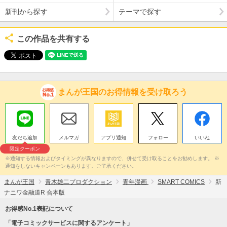
新刊から探す
テーマで探す
この作品を共有する
まんが王国のお得情報を受け取ろう
友だち追加
メルマガ
アプリ通知
フォロー
いいね
限定クーポン
※通知する情報およびタイミングが異なりますので、併せて受け取ることをお勧めします。 ※
通知をしないキャンペーンもあります。ご了承ください。
まんが王国
青木雄二プロダクション
青年漫画
SMART COMICS
新
ナニワ金融道R 合本版
お得感No.1表記について
「電子コミックサービスに関するアンケート」