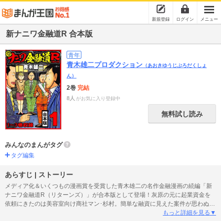
新規登録
ログイン
メニュー
新ナニワ金融道R 合本版
青年
青木雄二プロダクション
（あおきゆうじぷろだくしょ
ん）
2巻
完結
8人
がお気に入り登録中
無料試し読み
みんなのまんがタグ
タグ編集
あらすじ | ストーリー
メディア化＆いくつもの漫画賞を受賞した青木雄二の名作金融漫画の続編「新
ナニワ金融道R（リターンズ）」が合本版として登場！灰原の元に起業資金を
依頼にきたのは美容室向け商社マン･杉村。簡単な融資に見えた案件が思わぬ方
向に進み、灰原はどんどん事件に巻き込まれていく。次第に追い詰められる灰
もっと詳細を見る▼