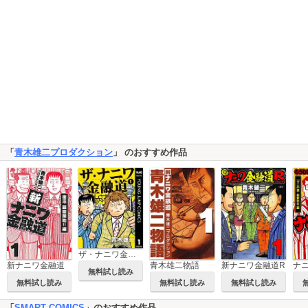
「
青木雄二プロダクション
」 のおすすめ作品
ザ・ナニワ金融道
新ナニワ金融道
青木雄二物語
新ナニワ金融道R
無料試し読み
無料試し読み
無料試し読み
無料試し読み
「
SMART COMICS
」のおすすめ作品