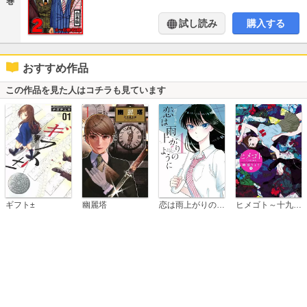
巻
試し読み
購入する
おすすめ作品
この作品を見た人はコチラも見ています
恋は雨上がりのように
ギフト±
幽麗塔
ヒメゴト～十九歳の制服～