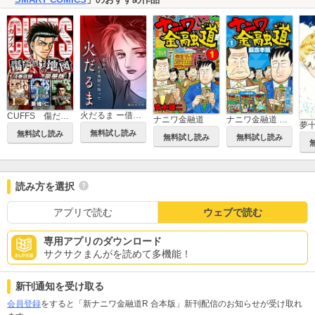
火だるま ー借金の生き地獄に陥ってー
CUFFS 傷だらけの地図（豪華版）
ナニワ金融道
ナニワ金融道 超合本版
夢
無料試し読み
無料試し読み
無料試し読み
無料試し読み
読み方を選択
アプリで読む
ウェブで読む
専用アプリのダウンロード
サクサクまんがを読めて多機能！
新刊通知を受け取る
会員登録
をすると「新ナニワ金融道R 合本版」新刊配信のお知らせが受け取れ