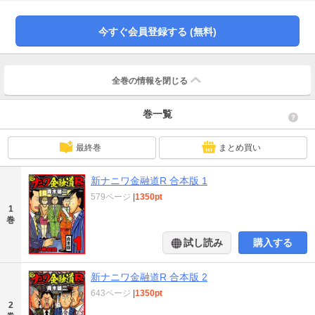
原はどのように切り抜けていくのか！？【１～３巻収録】
今すぐ会員登録する (無料)
全巻の情報を
閉じる
巻一覧
最終巻
まとめ買い
新ナニワ金融道R 合本版 1
579ページ
|
1350pt
1
巻
試し読み
購入する
新ナニワ金融道R 合本版 2
643ページ
|
1350pt
2