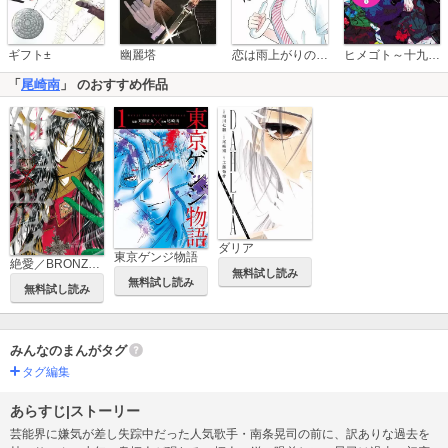
恋は雨上がりのように
ギフト±
幽麗塔
ヒメゴト～十九歳の制服～
「
尾崎南
」 のおすすめ作品
ダリア
東京ゲンジ物語
絶愛／BRONZE 完全版
無料試し読み
無料試し読み
無料試し読み
みんなのまんがタグ
タグ編集
あらすじ|ストーリー
芸能界に嫌気が差し失踪中だった人気歌手・南条晃司の前に、訳ありな過去を