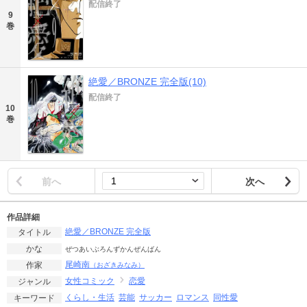
配信終了
9
巻
絶愛／BRONZE 完全版(10)
配信終了
10
巻
前へ
次へ
作品詳細
絶愛／BRONZE 完全版
タイトル
かな
ぜつあいぶろんずかんぜんばん
尾崎南
作家
（おざきみなみ）
女性コミック
恋愛
ジャンル
くらし・生活
芸能
サッカー
ロマンス
同性愛
キーワード