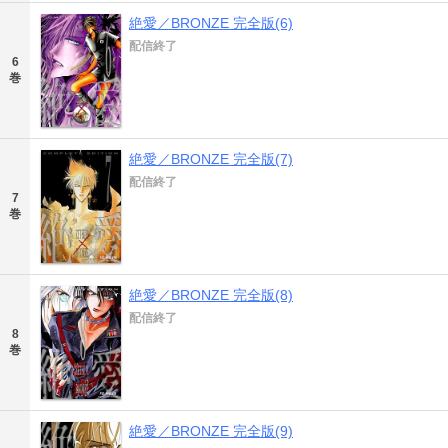
絶愛／BRONZE 完全版(6)
配信終了
6
巻
絶愛／BRONZE 完全版(7)
配信終了
7
巻
絶愛／BRONZE 完全版(8)
配信終了
8
巻
絶愛／BRONZE 完全版(9)