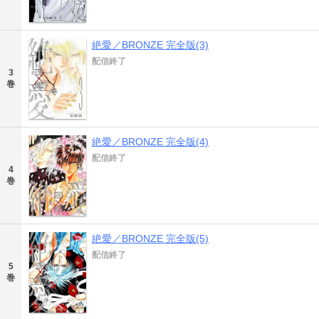
絶愛／BRONZE 完全版(3)
配信終了
3
巻
絶愛／BRONZE 完全版(4)
配信終了
4
巻
絶愛／BRONZE 完全版(5)
配信終了
5
巻