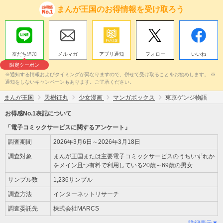
まんが王国のお得情報を受け取ろう
友だち追加
メルマガ
アプリ通知
フォロー
いいね
限定クーポン
※通知する情報およびタイミングが異なりますので、併せて受け取ることをお勧めします。 ※
通知をしないキャンペーンもあります。ご了承ください。
まんが王国
天樹征丸
少女漫画
マンガボックス
東京ゲンジ物語
お得感No.1表記について
「電子コミックサービスに関するアンケート」
調査期間
2026年3月6日～2026年3月18日
調査対象
まんが王国または主要電子コミックサービスのうちいずれか
をメイン且つ有料で利用している20歳～69歳の男女
サンプル数
1,236サンプル
調査方法
インターネットリサーチ
調査委託先
株式会社MARCS