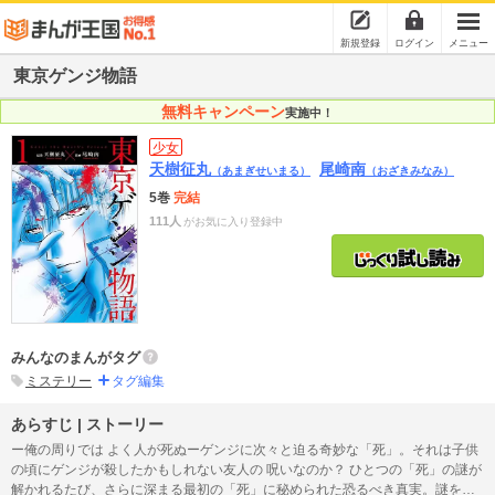
新規登録
ログイン
メニュー
東京ゲンジ物語
無料キャンペーン
実施中！
少女
天樹征丸
尾崎南
（あまぎせいまる）
（おざきみなみ）
5巻
完結
111人
がお気に入り登録中
みんなのまんがタグ
ミステリー
タグ編集
あらすじ | ストーリー
ー俺の周りでは よく人が死ぬーゲンジに次々と迫る奇妙な「死」。それは子供
の頃にゲンジが殺したかもしれない友人の 呪いなのか？ ひとつの「死」の謎が
解かれるたび、さらに深まる最初の「死」に秘められた恐るべき真実。謎を解