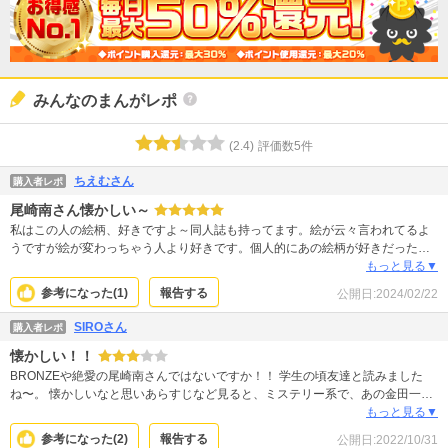
みんなのまんがレポ
(
2.4
)
評価数
5
件
ちえむさん
購入者レポ
尾崎南さん懐かしい～
私はこの人の絵柄、好きですよ～同人誌も持ってます。絵が云々言われてるよ
うですが絵が変わっちゃう人より好きです。個人的にあの絵柄が好きだったの
に・・・となる作家さんが多いので。原作は金田一少年の事件簿の人なんです
もっと見る▼
ね。まだ一巻の途中までしか読んでないですが続きが楽しみです！
参考になった(
1
)
報告する
公開日:
2024/02/22
SIROさん
購入者レポ
懐かしい！！
BRONZEや絶愛の尾崎南さんではないですか！！ 学生の頃友達と読みました
ね〜。 懐かしいなと思いあらすじなど見ると、ミステリー系で、あの金田一少
年の事件簿の作者さまが原作とは！？ 驚き１巻購入してみました。 こちら今か
もっと見る▼
ら１０年ほど前に描かれた作品のようですね。尾崎南さんはもともと、ミステ
参考になった(
2
)
報告する
公開日:
2022/10/31
リーではないものの、謎を含むような作風で、沼にはまっていくような青年た