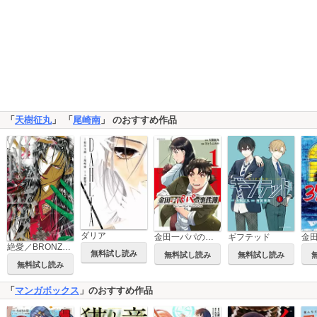
「
天樹征丸
」 「
尾崎南
」 のおすすめ作品
ダリア
金田一パパの事件簿
ギフテッド
絶愛／BRONZE 完全版
無料試し読み
無料試し読み
無料試し読み
無料試し読み
「
マンガボックス
」のおすすめ作品