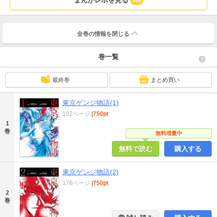
まんがレポを見る
5件
全巻の情報を
閉じる
巻一覧
最終巻
まとめ買い
東京ゲンジ物語(1)
192ページ
|
750pt
1
巻
無料増量中
無料で読む
購入する
東京ゲンジ物語(2)
176ページ
|
750pt
2
巻