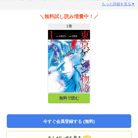
くカギは美しきカリスマの死神・冬夜（とうや）。そしてゲンジ自身の 「記
もっと詳細を見る▼
憶」。『金田一少年の事件簿』天樹征丸と『絶愛』尾崎南の初タッグによる、
過去と記憶と死を巡るサイコミステリー。
＼無料試し読み増量中！／
1巻
無料で読む
今すぐ会員登録する (無料)