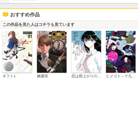
おすすめ作品
この作品を見た人はコチラも見ています
恋は雨上がりのように
ギフト±
幽麗塔
ヒメゴト～十九歳の制服～