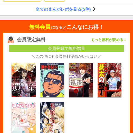
ちの必死に生きる様というのかな。 救いのない底なし沼にハマってしまった中
全てのまんがレポを見る(5件)
で折れずに逞しく生きる×煌めくものを見つけそのために生きる。抽象的ですが
そんな繋がりを書き上げる作家さんですよね。 bronze、絶愛も長い長いスパン
でしたからね。 この作品もまだ１巻はまだまだ序章ですね。ひとつの事件は終
無料会員
こんなにお得！
わりますが、解決はしてないです。 ゲンジの過去に何があったのか気にな
になると
る！！
会員限定無料
もっと無料が読める！
会員登録で無料増量
＼この他にも会員無料漫画がいっぱい／