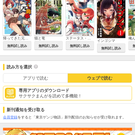
帰ってきた元勇者
猫と竜
ステータス・オール∞（インフィニティ） ∞使いの最強能力者、異世界を自由気ままに暮らします！
インゴシマ
無料試し読み
無料試し読み
無料試し読み
無料試し読み
読み方を選択
アプリで読む
ウェブで読む
専用アプリのダウンロード
サクサクまんがを読めて多機能！
新刊通知を受け取る
会員登録
をすると「東京ゲンジ物語」新刊配信のお知らせが受け取れます。