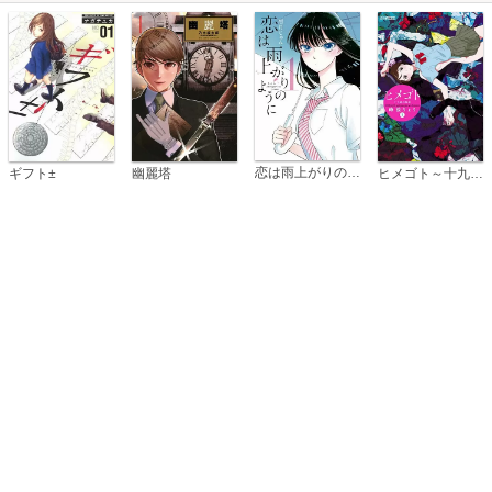
恋は雨上がりのように
ギフト±
幽麗塔
ヒメゴト～十九歳の制服～