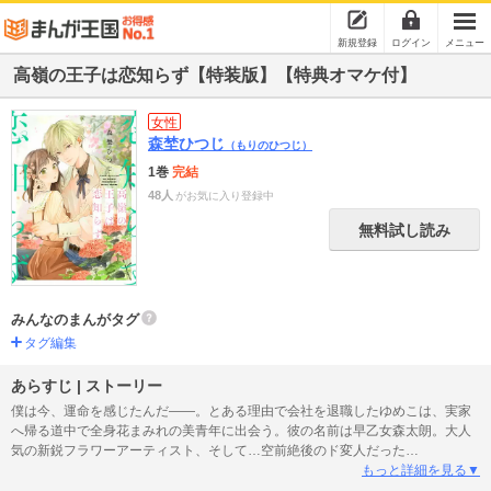
新規登録
ログイン
メニュー
高嶺の王子は恋知らず【特装版】【特典オマケ付】
女性
森埜ひつじ
（もりのひつじ）
1巻
完結
48人
がお気に入り登録中
無料試し読み
みんなのまんがタグ
タグ編集
あらすじ | ストーリー
僕は今、運命を感じたんだ――。とある理由で会社を退職したゆめこは、実家
へ帰る道中で全身花まみれの美青年に出会う。彼の名前は早乙女森太朗。大人
気の新鋭フラワーアーティスト、そして…空前絶後のド変人だった
――…！！ 「僕の顔が花のように美しいから…」「スズネ（花）ちゃんに虫
もっと詳細を見る▼
がああああ！」関わったらヤバい…そう思っていたのに、いつの間にやら彼の