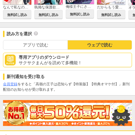
俺様王子にさからえない
なんで私なの？溺愛政略婚
執拗な保護欲 エリート上司と甘い同棲生活
だからもう愛なんて知らない
無料試し読み
無料試し読み
無料試し読み
無料試し読み
読み方を選択
アプリで読む
ウェブで読む
専用アプリのダウンロード
サクサクまんがを読めて多機能！
新刊通知を受け取る
会員登録
をすると「高嶺の王子は恋知らず【特装版】【特典オマケ付】」新刊
配信のお知らせが受け取れます。