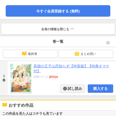
元で働くことになっていて！？ 甘い言葉に濃厚なスキンシップは無自覚？
それとも…。美形ワンコ男子に翻弄される、ハイテンションラブコメディー！
今すぐ会員登録する (無料)
※こちらは『高嶺の王子は恋知らず』の全7話を収録した特装版です。
全巻の情報を
閉じる
巻一覧
最終巻
まとめ買い
高嶺の王子は恋知らず【特装版】【特典オマケ
付】
1
239ページ
|
800pt
巻
試し読み
購入する
おすすめ作品
この作品を見た人はコチラも見ています