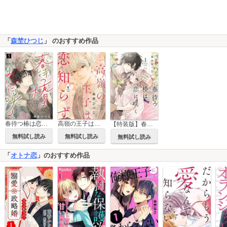
「
森埜ひつじ
」 のおすすめ作品
春待つ椿は恋に咲く
高嶺の王子は恋知らず
【特装版】春待つ椿は恋に咲く
無料試し読み
無料試し読み
無料試し読み
「
オトナ恋
」のおすすめ作品