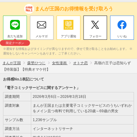
まんが王国のお得情報を受け取ろう
友だち追加
メルマガ
アプリ通知
フォロー
いいね
限定クーポン
※通知する情報およびタイミングが異なりますので、併せて受け取ることをお勧めします。 ※
通知をしないキャンペーンもあります。ご了承ください。
まんが王国
森埜ひつじ
女性漫画
オトナ恋
高嶺の王子は恋知らず
【特装版】【特典オマケ付】
お得感No.1表記について
「電子コミックサービスに関するアンケート」
調査期間
2026年3月6日～2026年3月18日
調査対象
まんが王国または主要電子コミックサービスのうちいずれか
をメイン且つ有料で利用している20歳～69歳の男女
サンプル数
1,236サンプル
調査方法
インターネットリサーチ