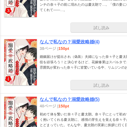
ンチの奈々子の前に現れたのは慶太朗で…。「僕の妻に
てくれて――…。
試し読み
なんで私なの？溺愛政略婚(4)
38ページ |
150pt
婚姻届けが提出され（偽装）夫婦になった奈々子と慶太
役を頑張ろう！と決心するけど、花嫁修業はスパルタで
雰囲気が変わった奈々子に皆驚いている中、リムジンの
試し読み
なんで私なの？溺愛政略婚(5)
40ページ |
150pt
初めて体を繋いだ奈々子と慶太朗。奈々子にとって初め
く抱いてくれる慶太朗に、感情の芽生えを覚える奈々子
とどまっていた。そんな中、慶太朗の実家に挨拶に行く