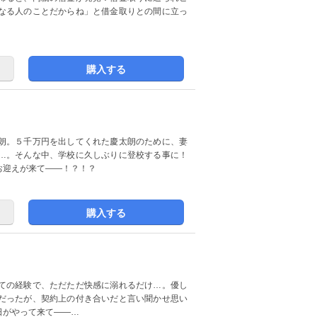
なる人のことだからね」と借金取りとの間に立っ
購入する
朗。５千万円を出してくれた慶太朗のために、妻
…。そんな中、学校に久しぶりに登校する事に！
お迎えが来て――！？！？
購入する
ての経験で、ただただ快感に溺れるだけ…。優し
だったが、契約上の付き合いだと言い聞かせ思い
日がやって来て――…