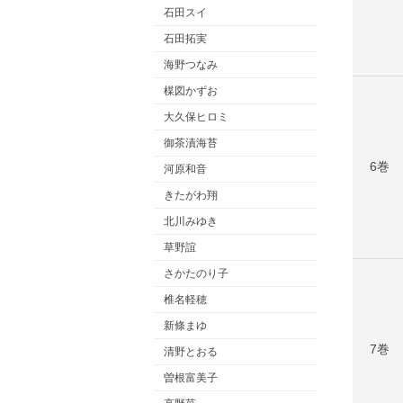
石田スイ
石田拓実
海野つなみ
楳図かずお
大久保ヒロミ
御茶漬海苔
6巻
河原和音
きたがわ翔
北川みゆき
草野誼
さかたのり子
椎名軽穂
新條まゆ
7巻
清野とおる
曽根富美子