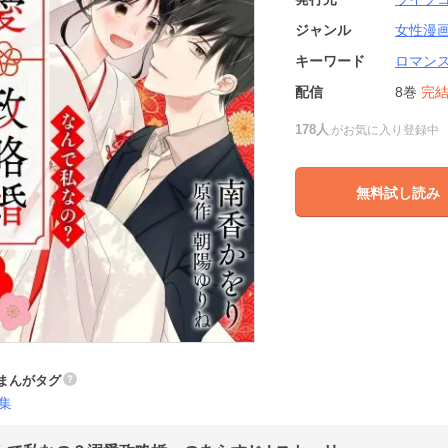
ジャンル
女性漫
キーワード
ロマン
配信
8巻
完
178人
がお気に入り登録中
無料試し読み
まんがタグ
集