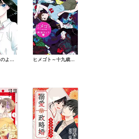
恋は雨上がりのように
ヒメゴト～十九歳の制服～