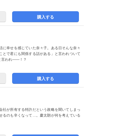
購入する
活に幸せを感じていた奈々子。ある日そんな奈々
ことで君にも関係する話がある」と言われついて
と言われ――！？
購入する
会社が所有する特許だという政略を聞いてしまっ
せるのも辛くなって…。慶太朗が何を考えている