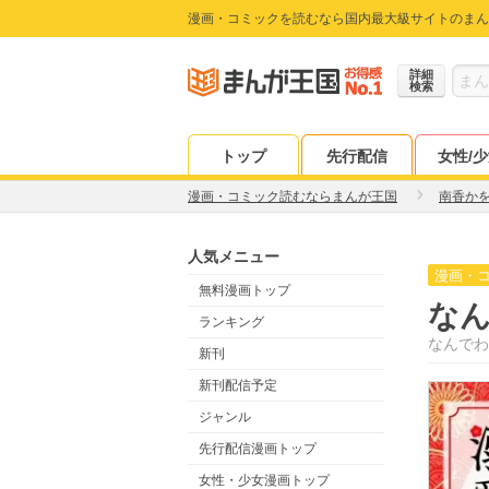
漫画・コミックを読むなら国内最大級サイトのまん
詳細
検索
トップ
先行配信
女性/
漫画・コミック読むならまんが王国
南香か
人気メニュー
漫画・
無料漫画トップ
な
ランキング
なんでわ
新刊
新刊配信予定
ジャンル
先行配信漫画トップ
女性・少女漫画トップ