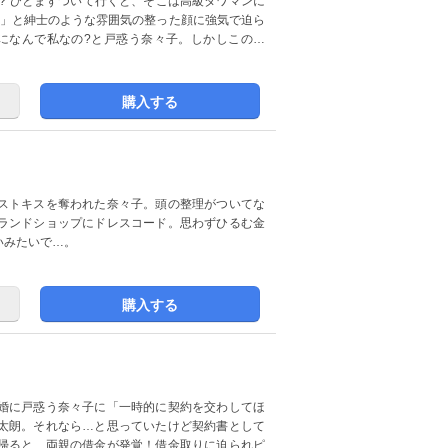
? ひとまずついて行くと、そこは高級タワマンに
い」と紳士のような雰囲気の整った顔に強気で迫ら
婚になんで私なの?と戸惑う奈々子。しかしこの求
購入する
ストキスを奪われた奈々子。頭の整理がついてな
ランドショップにドレスコード。思わずひるむ金
いみたいで…。
購入する
婚に戸惑う奈々子に「一時的に契約を交わしてほ
太朗。それなら…と思っていたけど契約書として
帰ると、両親の借金が発覚！借金取りに迫られピ