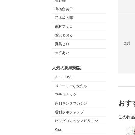
高野苺
高橋留美子
乃木坂太郎
東村アキコ
藤沢とおる
8巻
真島ヒロ
矢沢あい
人気の掲載雑誌
BE・LOVE
ストーリーな女たち
プチコミック
おす
週刊ヤングマガジン
週刊少年ジャンプ
この作品
ビッグコミックスピリッツ
Kiss