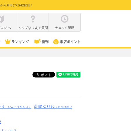
品から新刊まで多数配信！
チェック履歴
ての方へ
ヘルプ/よくある質問
ル
ランキング
新刊
来店ポイント
をり
朝陽ゆりね
（なんこうかをり）
（あさひゆり
恋
コミックス