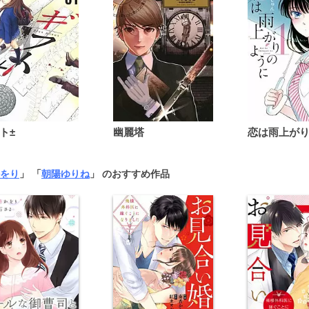
ト±
幽麗塔
をり
」 「
朝陽ゆりね
」 のおすすめ作品