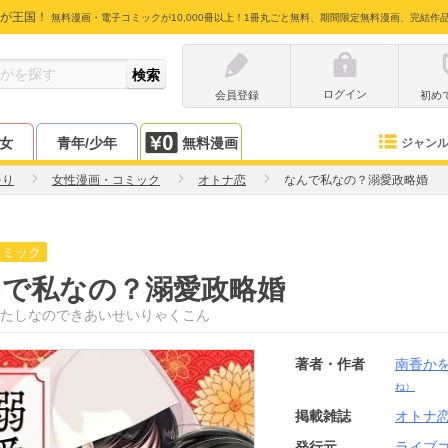
が王国！
無料漫画・電子コミックが10,000冊以上！1冊丸ごと無料、期間限定無料漫画、完結作
ログイン
会員登録
初め
少女
青年/少年
無料漫画
ジャン
をり
女性漫画・コミック
オトナ恋
なんで私なの？溺愛政略婚
コミック
んで私なの？溺愛政略婚
たしなのできあいせいりゃくこん
著者・作者
南香か
ね）
掲載雑誌
オトナ
発行元
ライブ