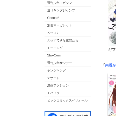
週刊少年マガジン
週刊ヤングジャンプ
Cheese!
別冊マーガレット
ベツコミ
Jourすてきな主婦たち
モーニング
ギフ
Sho-Comi
週刊少年サンデー
「
南香か
ヤングキング
デザート
漫画アクション
モバフラ
ビックコミックスペリオール