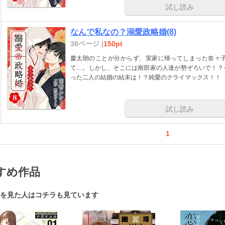
試し読み
なんで私なの？溺愛政略婚(8)
38ページ |
150pt
慶太朗のことが分からず、実家に帰ってしまった奈々
て…。しかし、そこには南部家の人達が勢ぞろいで！？
った二人の結婚の結末は！？純愛のクライマックス！！
試し読み
1
すめ作品
を見た人はコチラも見ています