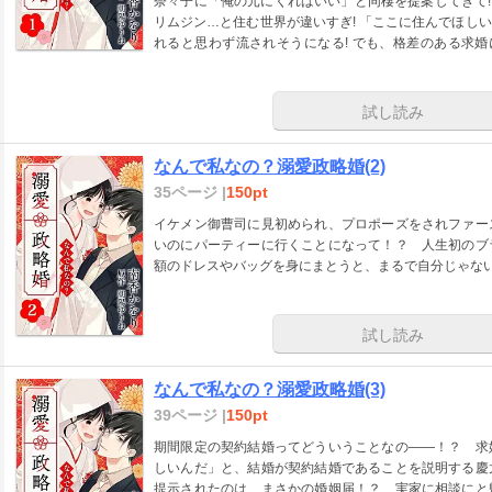
奈々子に「俺の元にくればいい」と同棲を提案してきて!
リムジン…と住む世界が違いすぎ! 「ここに住んでほし
れると思わず流されそうになる! でも、格差のある求
婚、ワケありで――!?
試し読み
なんで私なの？溺愛政略婚(2)
35ページ |
150pt
イケメン御曹司に見初められ、プロポーズをされファー
いのにパーティーに行くことになって！？ 人生初のブ
額のドレスやバッグを身にまとうと、まるで自分じゃな
試し読み
なんで私なの？溺愛政略婚(3)
39ページ |
150pt
期間限定の契約結婚ってどういうことなの――！？ 求
しいんだ」と、結婚が契約結婚であることを説明する慶
提示されたのは、まさかの婚姻届！？ 実家に相談にと