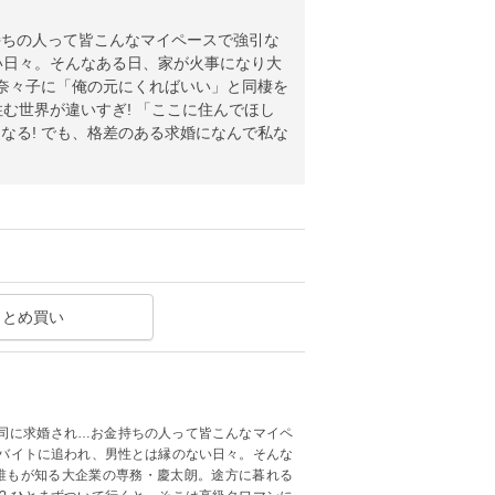
持ちの人って皆こんなマイペースで強引な
い日々。そんなある日、家が火事になり大
る奈々子に「俺の元にくればいい」と同棲を
む世界が違いすぎ! 「ここに住んでほし
なる! でも、格差のある求婚になんで私な
まとめ買い
司に求婚され…お金持ちの人って皆こんなマイペ
とバイトに追われ、男性とは縁のない日々。そんな
、誰もが知る大企業の専務・慶太朗。途方に暮れる