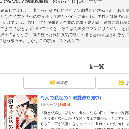
んで私なの？溺愛政略婚」のあらすじ | ストーリー
と結婚してほしい」出会ったその日にイケメン御曹司に求婚され…お金
りなの!? 貧乏学生の奈々子は学校とバイトに追われ、男性とは縁のな
! 助けてくれたのは、誰もが知る大企業の専務・慶太朗。途方に暮れ
てきて!? ひとまずついて行くと、そこは高級タワマンにリムジン…と住
紳士のような雰囲気の整った顔に強気で迫られると思わず流されそうに
戸惑う奈々子。しかしこの求婚、ワケありで――!?
巻一覧
最終巻
なんで私なの？溺愛政略婚(1)
35ページ |
150pt
「俺と結婚してほしい」出会ったその日にイケメン御曹
ースで強引な人ばかりなの!? 貧乏学生の奈々子は学校
ある日、家が火事になり大ピンチ! 助けてくれたのは