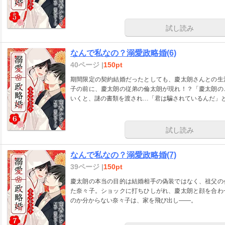
試し読み
なんで私なの？溺愛政略婚(6)
40ページ |
150pt
期間限定の契約結婚だったとしても、慶太朗さんとの生
子の前に、慶太朗の従弟の倫太朗が現れ！？「慶太朗の
いくと、謎の書類を渡され…「君は騙されているんだ」
試し読み
なんで私なの？溺愛政略婚(7)
39ページ |
150pt
慶太朗の本当の目的は結婚相手の偽装ではなく、祖父の
た奈々子。ショックに打ちひしがれ、慶太朗と顔を合わ
のか分からない奈々子は、家を飛び出し――。