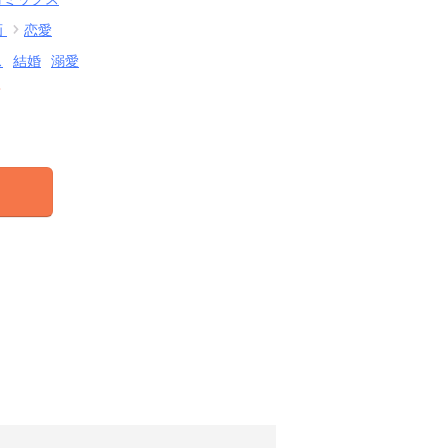
画
恋愛
ス
結婚
溺愛
結