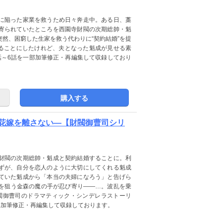
に陥った家業を救うため日々奔走中。ある日、藁
寄られていたところを西園寺財閥の次期総帥・魁
然、困窮した生家を救う代わりに“契約結婚”を提
することにしたけれど、夫となった魁成が見せる素
話～6話を一部加筆修正・再編集して収録しており
購入する
花嫁を離さない―【財閥御曹司シリ
財閥の次期総帥・魁成と契約結婚することに。利
ずが、自分を恋人のように大切にしてくれる魁成
ていた魁成から「本当の夫婦になろう」と告げら
を狙う金森の魔の手が忍び寄り――…。波乱を乗
財閥御曹司のドラマティック・シンデレラストーリ
部加筆修正・再編集して収録しております。