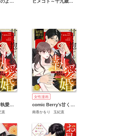
恋は雨上がりのように
ヒメゴト～十九歳の制服～
女性漫画
甘く抱かれる執愛婚―冷酷な御曹司は契約花嫁を離さない―【財閥御曹司シリーズ】
comic Berry’s甘く抱かれる執愛婚―冷酷な御曹司は契約花嫁を離さない―【財閥御曹司シリーズ】
紀直
南香かをり
玉紀直