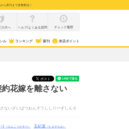
品から新刊まで多数配信！
チェック履歴
ての方へ
ヘルプ/よくある質問
ンル
ランキング
新刊
来店ポイント
契約花嫁を離さない
さないざいばつおんぞうししりーずしんそ
をり
玉紀直
（なんこうかをり）
（たまきなお）