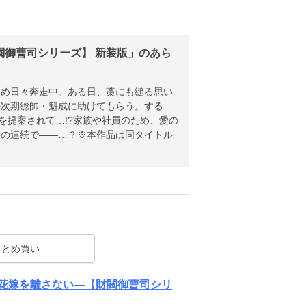
御曹司シリーズ】 新装版」のあら
ため日々奔走中。ある日、藁にも縋る思い
の次期総帥・魁成に助けてもらう。する
を提案されて…!?家族や社員のため、愛の
外の連続で――…？※本作品は同タイトル
まとめ買い
花嫁を離さない―【財閥御曹司シリ