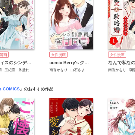
漫画
女性漫画
女性漫画
オフィスのシンデレラは上司に魔法をかけられる【単話売】
comic Berry's クールな御曹司と極甘同居
潤
玉紀直
氷堂れん
南香かをり
白石さよ
南香かをり
朝
's COMICS
」のおすすめ作品