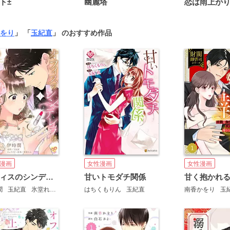
ト±
幽麗塔
をり
」 「
玉紀直
」 のおすすめ作品
漫画
女性漫画
女性漫画
オフィスのシンデレラは上司に魔法をかけられる【単行本版】
甘いトモダチ関係
潤
玉紀直
氷堂れん
はちくもりん
玉紀直
南香かをり
玉