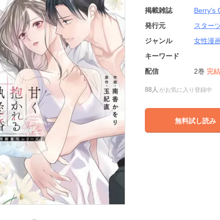
掲載雑誌
Berry's
発行元
スター
ジャンル
女性漫
キーワード
配信
2巻
完
88人
がお気に入り登録中
無料試し読み