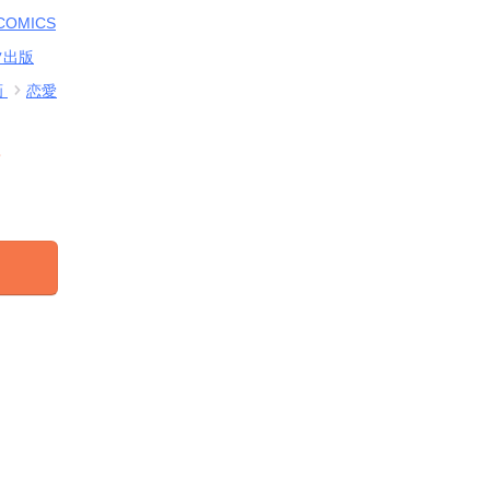
 COMICS
ツ出版
画
恋愛
結