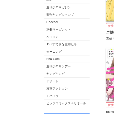
Kiss
週刊少年マガジン
週刊ヤングジャンプ
Cheese!
女性
別冊マーガレット
ご懐
ベツコミ
真條
Jourすてきな主婦たち
モーニング
Sho-Comi
週刊少年サンデー
ヤングキング
デザート
漫画アクション
モバフラ
ビックコミックスペリオール
女性