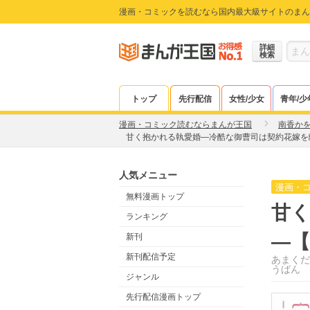
漫画・コミックを読むなら国内最大級サイトのまん
詳細
検索
トップ
先行配信
女性/少女
青年/少
漫画・コミック読むならまんが王国
南香か
甘く抱かれる執愛婚―冷酷な御曹司は契約花嫁を
人気メニュー
漫画・
無料漫画トップ
甘
ランキング
―【
新刊
新刊配信予定
あまくだ
うばん
ジャンル
先行配信漫画トップ