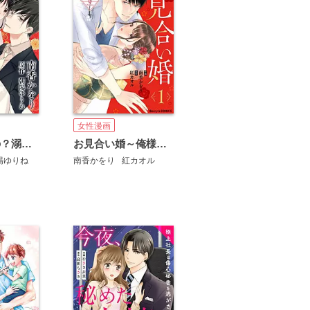
女性漫画
なんで私なの？溺愛政略婚
お見合い婚～俺様外科医に嫁ぐことになりました～
陽ゆりね
南香かをり
紅カオル