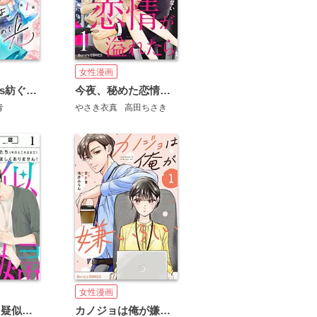
女性漫画
comic Berry’s紡ぐはひとひらの光
今夜、秘めた恋情が溢れたら～極上社長は傷心秘書を逃がさない～
青
やさき衣真
高田ちさき
女性漫画
【社内公認】疑似夫婦-私たち(今のところはまだ)やましくありません！-
カノジョは俺が嫌いらしい