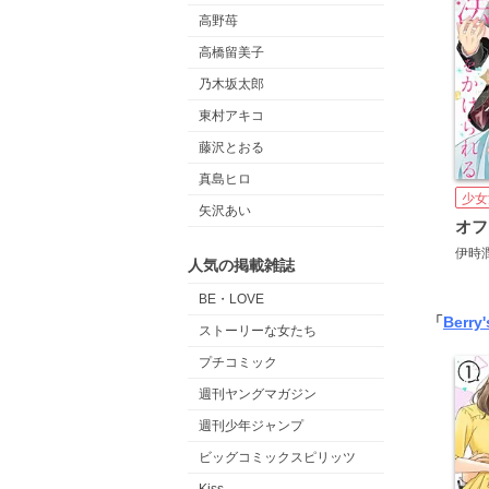
高野苺
高橋留美子
乃木坂太郎
東村アキコ
藤沢とおる
真島ヒロ
少女
矢沢あい
伊時
人気の掲載雑誌
BE・LOVE
「
Berry
ストーリーな女たち
プチコミック
週刊ヤングマガジン
週刊少年ジャンプ
ビッグコミックスピリッツ