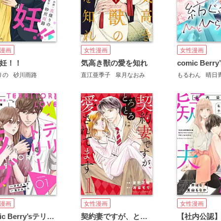
漫画
女性漫画
女性漫画
妊！！
気高き獣の愛を知れ
りの
砂川雨路
直江亜季子
皐月なおみ
もるわん
晴日
漫画
女性漫画
女性漫画
comic Berry’sテリトリーラブ～その外科医、難攻不落につき～
契約妻ですが、とろとろに愛されてます