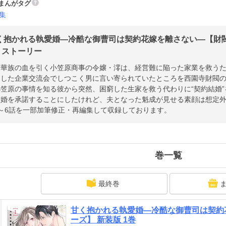
まんがタグ
集
く抱かれる執愛婚―冷酷な御曹司は契約花嫁を離さない―【財閥
| ストーリー
家華族の血を引く小笠原商事の令嬢・澪は、経営難に陥った家業を救う
加した企業交流会でしつこく男に言い寄られていたところを西園寺財閥
笠原の事情を知る彼から突然、困窮した生家を救う代わりに“契約結婚”
結婚を承諾することにしたけれど、夫となった魁成が見せる素顔は想定
～6話を一部加筆修正・再編集して収録しております。
巻一覧
最終巻
甘く抱かれる執愛婚―冷酷な御曹司は契約
ーズ】 新装版 1巻