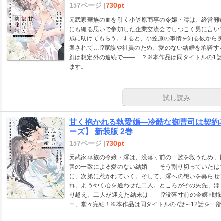
157ページ |
730pt
元武家華族の血を引く小笠原商事の令嬢・澪は、経営難
にも縋る思いで参加した企業交流会でしつこく男に言い
成に助けてもらう。すると、小笠原の事情を知る彼から突
案されて…!?家族や社員のため、愛のない結婚を承諾
顔は想定外の連続で――…？※本作品は同タイトルの1
ます。
試し読み
甘く抱かれる執愛婚―冷酷な御曹司は契約
ーズ】 新装版 2巻
157ページ |
730pt
元武家華族の令嬢・澪は、没落寸前の一族を救うため、
害の一致による愛のない結婚――そう割り切っていたは
に、次第に惹かれていく。そして、澪への想いを募らせ
れ、ようやく心を通わせた二人。ところがその矢先、澪
り越え、二人が迎えた結末は――!?没落寸前の令嬢×
ー、堂々完結！※本作品は同タイトルの7話～12話を一