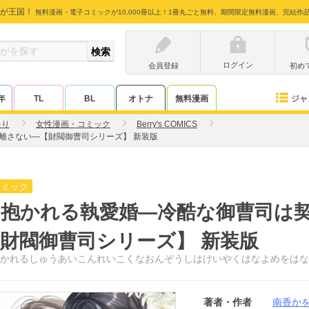
が王国！
無料漫画・電子コミックが10,000冊以上！1冊丸ごと無料、期間限定無料漫画、完結作
ログイン
会員登録
初め
ジャ
年
TL
BL
オトナ
無料漫画
をり
女性漫画・コミック
Berry's COMICS
離さない―【財閥御曹司シリーズ】 新装版
コミック
く抱かれる執愛婚―冷酷な御曹司は
財閥御曹司シリーズ】 新装版
かれるしゅうあいこんれいこくなおんぞうしはけいやくはなよめをはな
著者・作者
南香か