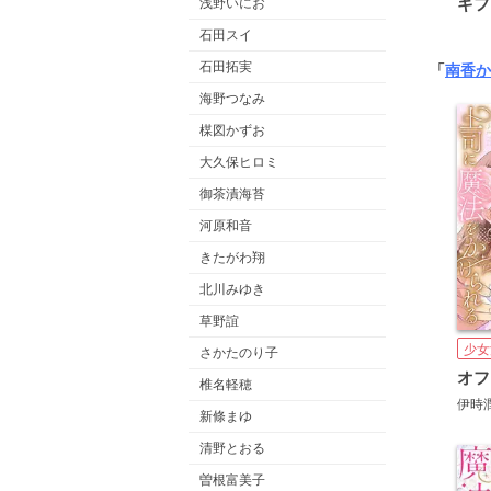
ギフ
浅野いにお
石田スイ
石田拓実
「
南香か
海野つなみ
楳図かずお
大久保ヒロミ
御茶漬海苔
河原和音
きたがわ翔
北川みゆき
草野誼
少女
さかたのり子
椎名軽穂
伊時
新條まゆ
清野とおる
曽根富美子