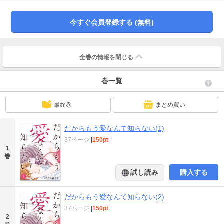
う二度と会うことはないと思っていた男で――。
今すぐ会員登録する (無料)
全巻の情報を
閉じる
巻一覧
最終巻
まとめ買い
だからもう愛なんて知らない(1)
37ページ
|
150pt
1
巻
試し読み
購入する
だからもう愛なんて知らない(2)
37ページ
|
150pt
2