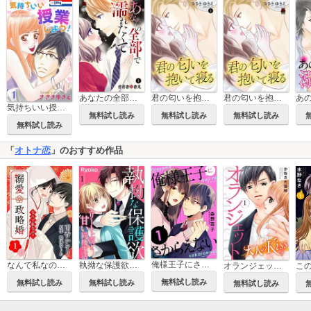
あなたの全部で濡れたくて
君の匂いを抱いて寝る
君の匂いを抱いて寝る【電子単行本】
気持ちいい授業しよう！
無料試し読み
無料試し読み
無料試し読み
無料試し読み
「
オトナ恋
」のおすすめ作品
俺様王子にさからえない
なんで私なの？溺愛政略婚
執拗な保護欲 エリート上司と甘い同棲生活
オランジェット～大人のKiss
無料試し読み
無料試し読み
無料試し読み
無料試し読み