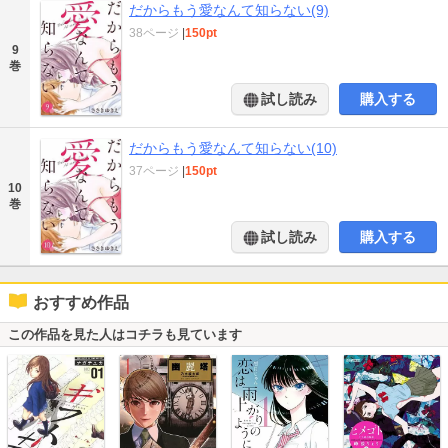
だからもう愛なんて知らない(9)
38ページ
|
150pt
9
巻
試し読み
購入する
だからもう愛なんて知らない(10)
37ページ
|
150pt
10
巻
試し読み
購入する
おすすめ作品
この作品を見た人はコチラも見ています