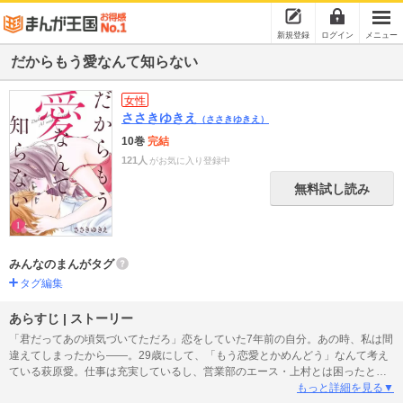
新規登録
ログイン
メニュー
だからもう愛なんて知らない
女性
ささきゆきえ
（ささきゆきえ）
10巻
完結
121人
がお気に入り登録中
無料試し読み
みんなのまんがタグ
タグ編集
あらすじ | ストーリー
「君だってあの頃気づいてただろ」恋をしていた7年前の自分。あの時、私は間
違えてしまったから――。29歳にして、「もう恋愛とかめんどう」なんて考え
ている萩原愛。仕事は充実しているし、営業部のエース・上村とは困ったとき
に助け合える同期の仲。ある日、突然の人事異動で愛の上司になったのは、も
もっと詳細を見る▼