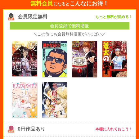
無料会員
こんなにお得！
になると
会員限定無料
もっと無料が読める！
会員登録で無料増量
＼この他にも会員無料漫画がいっぱい／
0円作品あり
本棚に入れておこう！