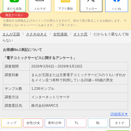
友だち追加
メルマガ
アプリ通知
フォロー
いいね
限定クーポン
※通知する情報およびタイミングが異なりますので、併せて受け取ることをお勧めします。 ※
通知をしないキャンペーンもあります。ご了承ください。
まんが王国
ささきゆきえ
女性漫画
オトナ恋
だからもう愛なんて知
らない
お得感No.1表記について
「電子コミックサービスに関するアンケート」
調査期間
2026年3月6日～2026年3月18日
調査対象
まんが王国または主要電子コミックサービスのうちいずれか
をメイン且つ有料で利用している20歳～69歳の男女
サンプル数
1,236サンプル
調査方法
インターネットリサーチ
調査委託先
株式会社MARCS
詳細表示▼
トップ
女性/少女
青年/少年
TL
BL
オトナ