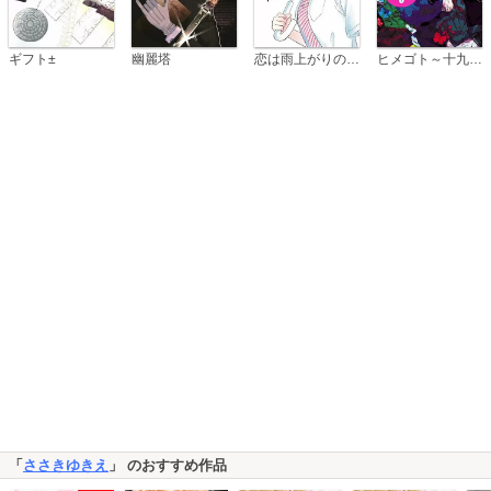
恋は雨上がりのように
ギフト±
幽麗塔
ヒメゴト～十九歳の制服～
「
ささきゆきえ
」 のおすすめ作品