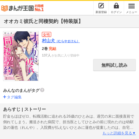
新規登録
ログイン
メニュー
オオカミ彼氏と同棲契約【特装版】
女性
村山犬
（むらやまけん）
2巻
完結
137人
がお気に入り登録中
無料試し読み
みんなのまんがタグ
タグ編集
あらすじ | ストーリー
貯金もほぼゼロ、転職活動に追われる26歳のひとみは、過労の末に面接直前で
倒れてしまう。搬送された病院で、担当医としてひとみの前に現れたのは幼馴
染の蓮也（れんや）。入院費が払えないひとみに蓮也が提案したのは、自宅で
の付き添い看病！！ 昔と変わらず優しい笑顔の一方で時折見せる思わせぶり
もっと詳細を見る▼
な行動にドキドキのひとみ。お返しがしたいと伝えるひとみに蓮也が告げたの