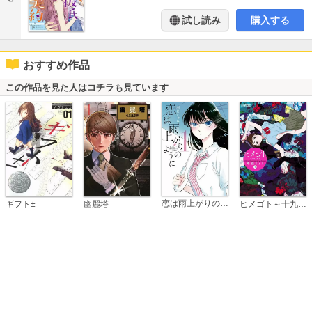
試し読み
購入する
おすすめ作品
この作品を見た人はコチラも見ています
恋は雨上がりのように
ギフト±
幽麗塔
ヒメゴト～十九歳の制服～