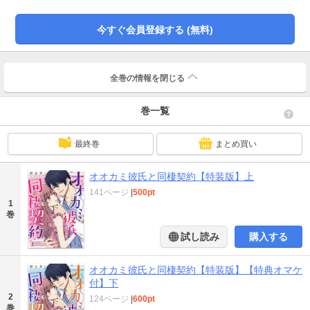
は「自分の婚約者になること」…！？ 甘々イケメン外科医に翻弄されるリス
トラ崖っぷち女子のキュンキュンラブストーリー！※こちらは『オオカミ彼氏
今すぐ会員登録する (無料)
と同棲契約』の1話～4話を収録した特装版です。
全巻の情報を
閉じる
巻一覧
最終巻
まとめ買い
オオカミ彼氏と同棲契約【特装版】上
141ページ
|
500pt
1
巻
試し読み
購入する
オオカミ彼氏と同棲契約【特装版】【特典オマケ
付】下
2
124ページ
|
600pt
巻