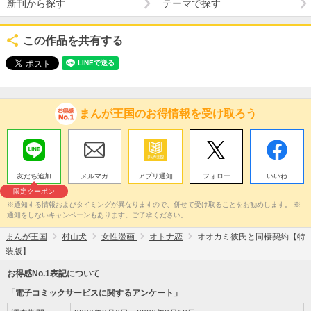
新刊から探す
テーマで探す
この作品を共有する
まんが王国のお得情報を受け取ろう
友だち追加
メルマガ
アプリ通知
フォロー
いいね
限定クーポン
※通知する情報およびタイミングが異なりますので、併せて受け取ることをお勧めします。 ※
通知をしないキャンペーンもあります。ご了承ください。
まんが王国
村山犬
女性漫画
オトナ恋
オオカミ彼氏と同棲契約【特
装版】
お得感No.1表記について
「電子コミックサービスに関するアンケート」