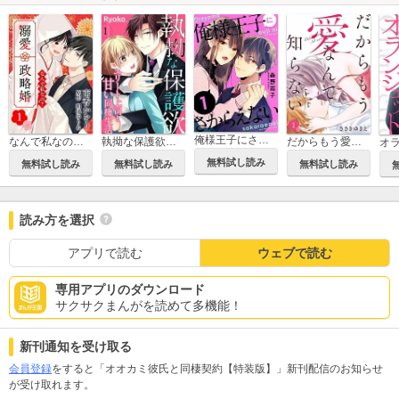
俺様王子にさからえない
なんで私なの？溺愛政略婚
執拗な保護欲 エリート上司と甘い同棲生活
だからもう愛なんて知らない
無料試し読み
無料試し読み
無料試し読み
無料試し読み
読み方を選択
アプリで読む
ウェブで読む
専用アプリのダウンロード
サクサクまんがを読めて多機能！
新刊通知を受け取る
会員登録
をすると「オオカミ彼氏と同棲契約【特装版】」新刊配信のお知らせ
が受け取れます。