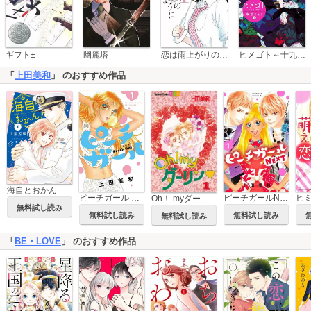
恋は雨上がりのように
ギフト±
幽麗塔
ヒメゴト～十九歳の制服～
「
上田美和
」 のおすすめ作品
海自とおかん
ピーチガール 新装版
ピーチガールNEXT
Oh！ myダーリン
無料試し読み
無料試し読み
無料試し読み
無料試し読み
「
BE・LOVE
」 のおすすめ作品