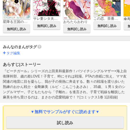
サレ妻シタ夫の恋人たち
この恋、茶番につき!?
傘
星降る王国のニナ
おちたらおわり
無料試し読み
無料試し読み
無料試し読み
無料試し読み
みんなのまんがタグ
タグ編集
あらすじ|ストーリー
『ピーチガール』シリーズの上田美和最新作！バツイチシングルマザー×海上自
衛隊幹部、歳の差LOVE！子育て、時にそれは戦場。PTAの赤紙に怯え、ママ友
関連の地雷に目を凝らし、我が子の発熱に奔走する。数々の戦場を渡り歩いた
熟練のおかん戦士・金剛麻美（ルビ・こんごうあさみ）、35歳、１男１女のシ
ングルマザー。子どもたちから「子離れ」を進言され、子育て戦線を離脱した
麻美を待ち受けるのは、まさかの恋愛戦線で！？[コミックス1巻 1話収録]
▼無料でサンプルがすぐに読めます▼
試し読み