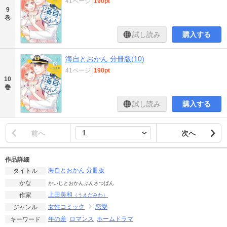
41ページ
|
190pt
9
巻
試し読み
購入する
海自とおかん 分冊版(10)
41ページ
|
190pt
10
巻
試し読み
購入する
前へ
次へ
作品詳細
海自とおかん 分冊版
タイトル
かな
かいじとおかんぶんさつばん
上田美和
作家
（うえだみわ）
女性コミック
恋愛
ジャンル
年の差
ロマンス
ホームドラマ
キーワード