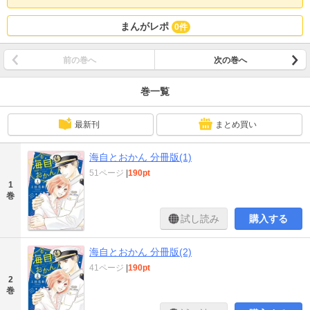
まんがレポ
0件
前の巻へ
次の巻へ
巻一覧
最新刊
まとめ買い
海自とおかん 分冊版(1)
51ページ
|
190pt
1
巻
試し読み
購入する
海自とおかん 分冊版(2)
41ページ
|
190pt
2
巻