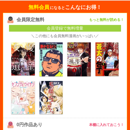
無料会員
こんなにお得！
になると
会員限定無料
もっと無料が読める！
会員登録で無料増量
＼この他にも会員無料漫画がいっぱい／
0円作品あり
本棚に入れておこう！