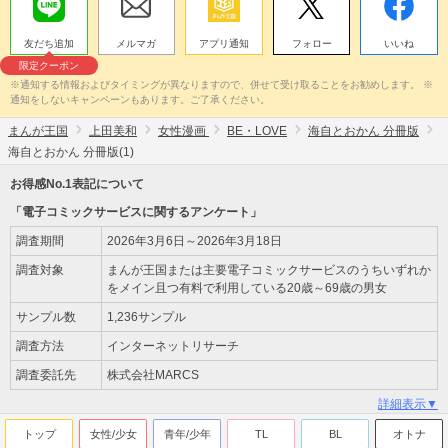
友だち追加
メルマガ
アプリ通知
フォロー
いいね
限定クーポン
※通知する情報およびタイミングが異なりますので、併せて受け取ることをお勧めします。 ※
通知をしないキャンペーンもあります。ご了承ください。
まんが王国
上田美和
女性漫画
BE・LOVE
海自とおかん 分冊版
海自とおかん 分冊版(1)
お得感No.1表記について
「電子コミックサービスに関するアンケート」
調査期間
2026年3月6日～2026年3月18日
調査対象
まんが王国または主要電子コミックサービスのうちいずれか
をメイン且つ有料で利用している20歳～69歳の男女
サンプル数
1,236サンプル
調査方法
インターネットリサーチ
調査委託先
株式会社MARCS
詳細表示▼
トップ
女性/少女
青年/少年
TL
BL
オトナ