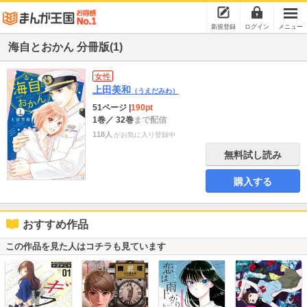
新規登録
ログイン
メニュー
海自とおかん 分冊版(1)
女性
上田美和
（うえだみわ）
51ページ
|
190pt
1巻
／ 32巻
まで配信
118人
がお気に入り登録中
無料試し読み
購入する
おすすめ作品
この作品を見た人はコチラも見ています