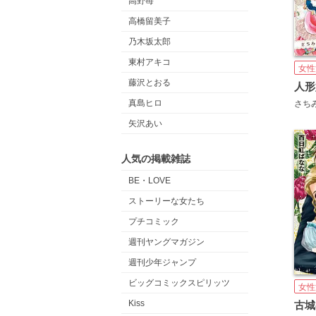
高野苺
高橋留美子
乃木坂太郎
東村アキコ
女性
藤沢とおる
真島ヒロ
さち
矢沢あい
人気の掲載雑誌
BE・LOVE
ストーリーな女たち
プチコミック
週刊ヤングマガジン
週刊少年ジャンプ
ビッグコミックスピリッツ
女性
Kiss