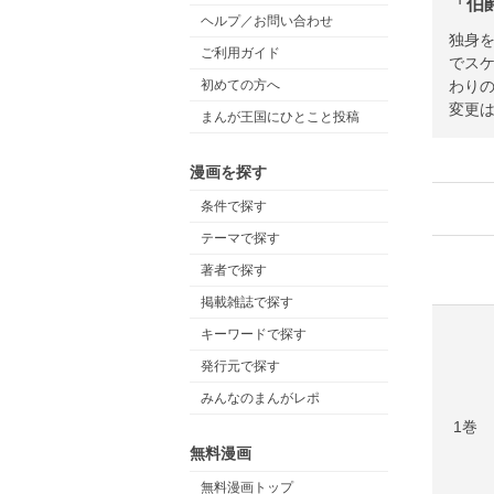
「伯
ヘルプ／お問い合わせ
独身
ご利用ガイド
でス
わり
初めての方へ
変更
まんが王国にひとこと投稿
漫画を探す
条件で探す
テーマで探す
著者で探す
掲載雑誌で探す
キーワードで探す
発行元で探す
みんなのまんがレポ
1巻
無料漫画
無料漫画トップ