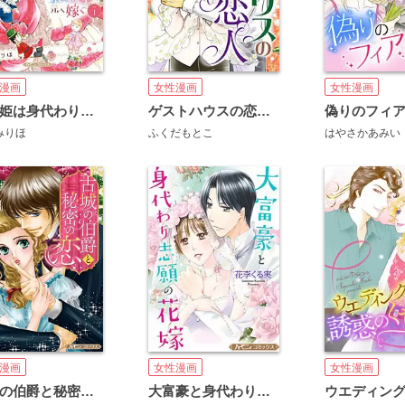
漫画
女性漫画
女性漫画
人形姫は身代わりに氷の王子の元へ嫁ぐ
ゲストハウスの恋人【新装版】
みりほ
ふくだもとこ
はやさかあみい
漫画
女性漫画
女性漫画
古城の伯爵と秘密の恋【新装版】
大富豪と身代わり志願の花嫁【新装版】