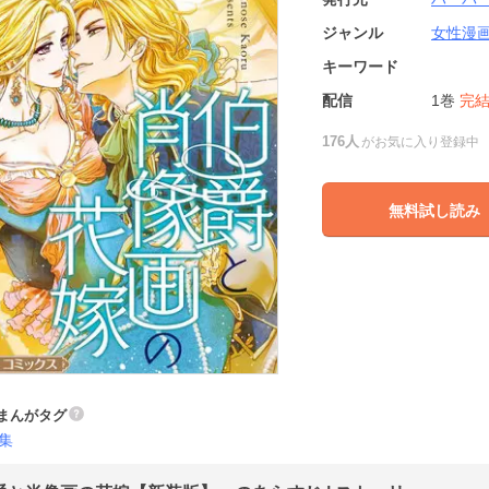
ジャンル
女性漫
キーワード
配信
1巻
完
176人
がお気に入り登録中
無料試し読み
まんがタグ
集