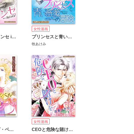
女性漫画
偽りのフィアンセ in ROMA【新装版】
プリンセスと青い薔薇の冒険【新装版】
牧あけみ
女性漫画
ウエディング・ベルと誘惑のくちづけ【新装版】
CEOと危険な賭けを【新装版】