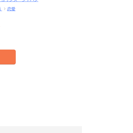
画
恋愛
結