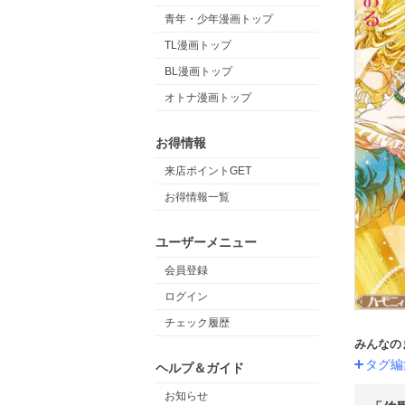
青年・少年漫画トップ
TL漫画トップ
BL漫画トップ
オトナ漫画トップ
お得情報
来店ポイントGET
お得情報一覧
ユーザーメニュー
会員登録
ログイン
チェック履歴
みんなの
タグ編
ヘルプ＆ガイド
お知らせ