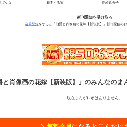
紅ばなな
花李くる実
長崎真央子
新刊通知を受け取る
会員登録
をすると「伯爵と肖像画の花嫁【新装版】」新刊配信のお
爵と肖像画の花嫁【新装版】」のみんなのま
現在まんがレポはありません。
＼
無料会員
になるとこんなに