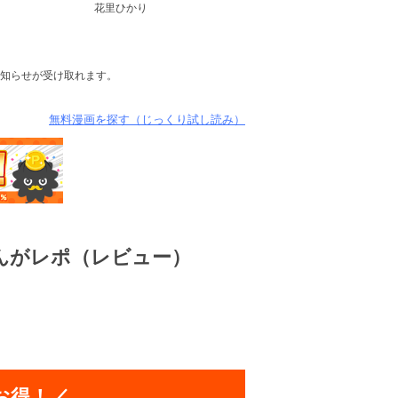
花里ひかり
知らせが受け取れます。
無料漫画を探す（じっくり試し読み）
んがレポ（レビュー）
お得！／