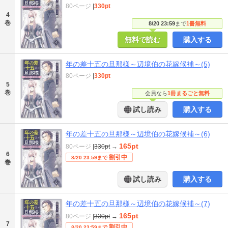
80ページ
|
330pt
4
巻
8/20 23:59
まで
1冊無料
無料で読む
購入する
年の差十五の旦那様～辺境伯の花嫁候補～(5)
80ページ
|
330pt
5
巻
会員なら
1冊まるごと無料
試し読み
購入する
年の差十五の旦那様～辺境伯の花嫁候補～(6)
165pt
80ページ
|
330pt
→
6
割引中
8/20 23:59まで
巻
試し読み
購入する
年の差十五の旦那様～辺境伯の花嫁候補～(7)
165pt
80ページ
|
330pt
→
7
割引中
8/20 23:59まで