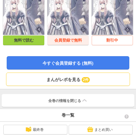
無料で読む
会員登録で無料
割引中
今すぐ会員登録する (無料)
まんがレポを見る
2件
全巻の情報を
閉じる
巻一覧
最終巻
まとめ買い