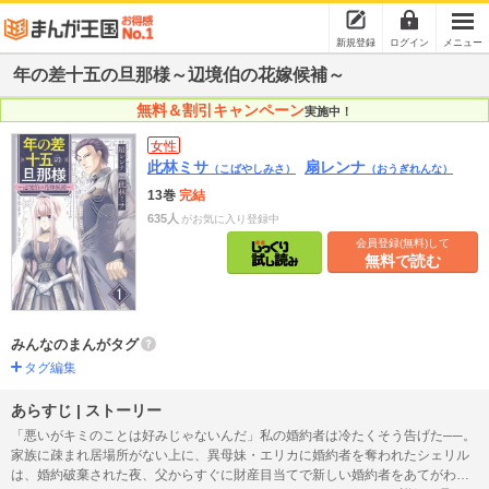
新規登録
ログイン
メニュー
年の差十五の旦那様～辺境伯の花嫁候補～
無料＆割引キャンペーン
実施中！
女性
此林ミサ
扇レンナ
（こばやしみさ）
（おうぎれんな）
13巻
完結
635人
がお気に入り登録中
会員登録(無料)して
無料で読む
みんなのまんがタグ
タグ編集
あらすじ | ストーリー
「悪いがキミのことは好みじゃないんだ」私の婚約者は冷たくそう告げた──。
家族に疎まれ居場所がない上に、異母妹・エリカに婚約者を奪われたシェリル
は、婚約破棄された夜、父からすぐに財産目当てで新しい婚約者をあてがわれ