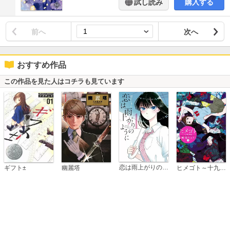
試し読み
購入する
前へ
次へ
おすすめ作品
この作品を見た人はコチラも見ています
恋は雨上がりのように
ギフト±
幽麗塔
ヒメゴト～十九歳の制服～