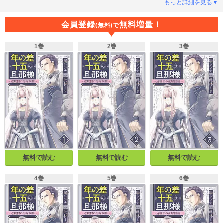
てしまう。その相手・リスター伯爵との年の差はなんと十五歳。その上、次々
もっと詳細を見る▼
と婚約者が逃げ出す『冷酷な辺境伯』という噂まで!でも実際の彼は、なんだか
とっても…優しくて素敵な人…!? 不器用な二人の年の差恋愛の行方は──!? ※本
会員登録
無料増量！
(無料)で
作品は小説投稿サイト「エブリスタ」で人気の「年の差十五の旦那様～義妹に
婚約者を奪われ、冷酷だと言われる辺境伯の元に追いやられましたが、毎日幸
1巻
2巻
3巻
せです!～」のコミカライズです。
無料で読む
無料で読む
無料で読む
4巻
5巻
6巻