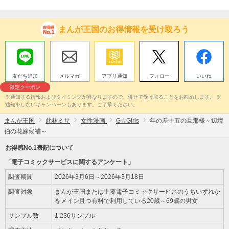
まんが王国のお得情報を受け取ろう
友だち追加
メルマガ
アプリ通知
フォロー
いいね
限定クーポン
※通知する情報およびタイミングが異なりますので、併せて受け取ることをお勧めします。 ※
通知をしないキャンペーンもあります。ご了承ください。
まんが王国
此林ミサ
女性漫画
G☆Girls
年の差十五の旦那様～辺境
伯の花嫁候補～
お得感No.1表記について
「電子コミックサービスに関するアンケート」
調査期間
2026年3月6日～2026年3月18日
調査対象
まんが王国または主要電子コミックサービスのうちいずれか
をメイン且つ有料で利用している20歳～69歳の男女
サンプル数
1,236サンプル