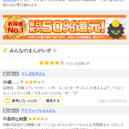
知らせが受け取れます。
みんなのまんがレポ
(
4.0
)
評価数
3
件
マンガ女子さん
購入者レポ
33歳……？
辺境伯…33歳っていうけど…いや、もっとオッサンにしか見えんよ(^_^;) もう
ちょっとカッコ良くできんかったかな～σ(^_^;)?
参考になった(
3
)
報告する
公開日:
2023/10/19
アラフォーちゃんさん
購入者レポ
不器用な純愛
年齢の設定が人物像と合ってこないからヒロインちゃんも旦那様ももう少し上