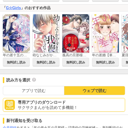
「
G☆Girls
」のおすすめ作品
年の差十五の旦那様～辺境伯の花嫁候補～【単行本版】
幼なじみがかわいすぎて我慢できない
孤高の旦那様は蜜をたしなむ～大正闇祓い奇譚～
年の差婚【単行本版】
無料試し読み
無料試し読み
無料試し読み
無料試し読み
読み方を選択
アプリで読む
ウェブで読む
専用アプリのダウンロード
サクサクまんがを読めて多機能！
新刊通知を受け取る
会員登録
をすると「年の差十五の旦那様～辺境伯の花嫁候補～」新刊配信のお