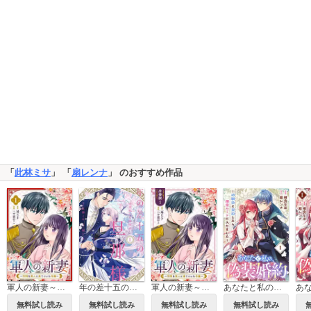
「
此林ミサ
」 「
扇レンナ
」 のおすすめ作品
軍人の新妻～怜悧な軍人と凍てついた令嬢～
年の差十五の旦那様～辺境伯の花嫁候補～【単行本版】
軍人の新妻～怜悧な軍人と凍てついた令嬢～【分冊版】
あなたと私の、偽装婚約～幼馴染と契約したら溺愛ルートに入りました～【分冊版】
無料試し読み
無料試し読み
無料試し読み
無料試し読み