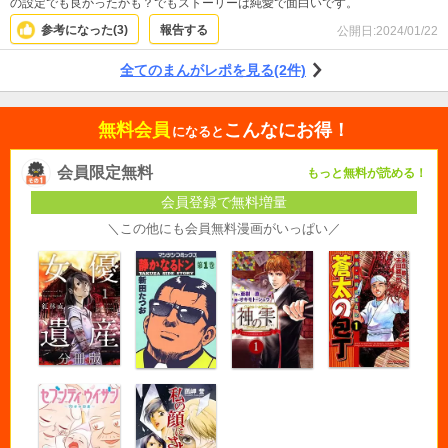
の設定でも良かったかも？でもストーリーは純愛で面白いです。
参考になった(
3
)
報告する
公開日:
2024/01/22
全てのまんがレポを見る(2件)
無料会員
こんなにお得！
になると
会員限定無料
もっと無料が読める！
会員登録で無料増量
＼この他にも会員無料漫画がいっぱい／