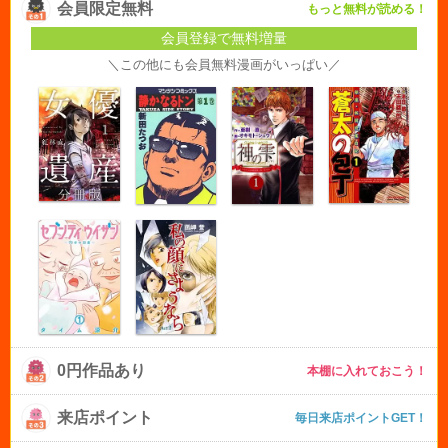
会員限定無料
もっと無料が読める！
会員登録で無料増量
＼この他にも会員無料漫画がいっぱい／
0円作品あり
本棚に入れておこう！
来店ポイント
毎日来店ポイントGET！