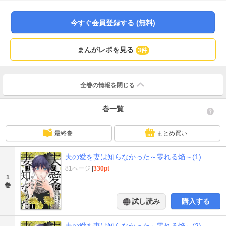
今すぐ会員登録する (無料)
まんがレポを見る
3件
全巻の情報を
閉じる
巻一覧
最終巻
まとめ買い
夫の愛を妻は知らなかった～零れる焔～(1)
81ページ
|
330pt
1
巻
試し読み
購入する
夫の愛を妻は知らなかった～零れる焔～(2)