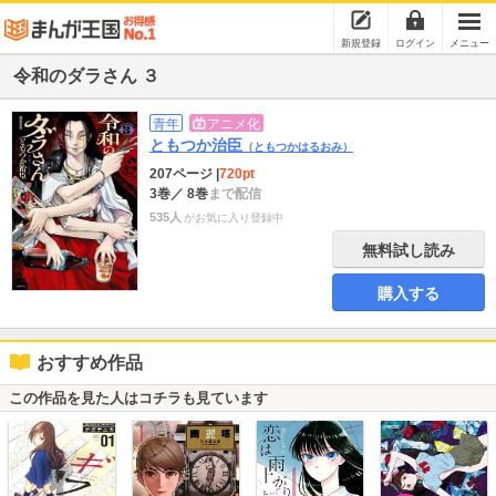
新規登録
ログイン
メニュー
令和のダラさん ３
青年
アニメ化
ともつか治臣
（ともつかはるおみ）
207ページ
|
720pt
3巻
／ 8巻
まで配信
535人
がお気に入り登録中
無料試し読み
購入する
おすすめ作品
この作品を見た人はコチラも見ています