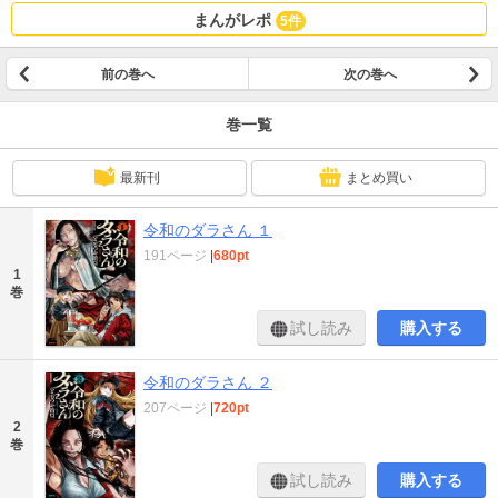
まんがレポ
5件
前の巻へ
次の巻へ
巻一覧
最新刊
まとめ買い
令和のダラさん １
191ページ
|
680pt
1
巻
試し読み
購入する
令和のダラさん ２
207ページ
|
720pt
2
巻
試し読み
購入する