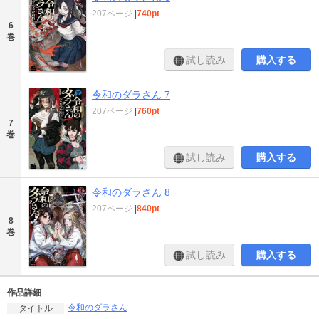
207ページ
|
740pt
6
巻
試し読み
購入する
令和のダラさん 7
207ページ
|
760pt
7
巻
試し読み
購入する
令和のダラさん 8
207ページ
|
840pt
8
巻
試し読み
購入する
作品詳細
令和のダラさん
タイトル