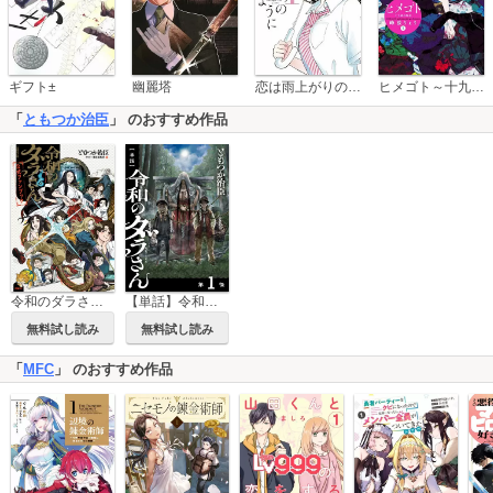
恋は雨上がりのように
ギフト±
幽麗塔
ヒメゴト～十九歳の制服～
「
ともつか治臣
」 のおすすめ作品
令和のダラさん公式ファンブック
【単話】令和のダラさん
無料試し読み
無料試し読み
「
MFC
」 のおすすめ作品