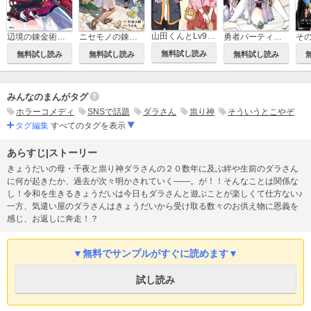
山田くんとLv999の恋をする
辺境の錬金術師 ～今更予算ゼロの職場に戻るとかもう無理～
ニセモノの錬金術師
勇者パーティーをクビになったので故郷に帰ったら、メンバー全員がついてきたんだが
無料試し読み
無料試し読み
無料試し読み
無料試し読み
みんなのまんがタグ
ホラーコメディ
SNSで話題
ダラさん
祟り神
そういうとこやぞ
タグ編集
すべてのタグを表示
あらすじ|ストーリー
きょうだいの母・千夜と祟り神ダラさんの２０数年に及ぶ絆や生前のダラさん
に何が起きたか、過去が次々明かされていく――。が！！そんなことは関係な
し！令和を生きるきょうだいは今日もダラさんと遊ぶことが楽しくて仕方ない♪
一方、気遣い屋のダラさんはきょうだいから受け取る数々のお供え物に恩義を
感じ、お返しに奔走！？
▼無料でサンプルがすぐに読めます▼
試し読み