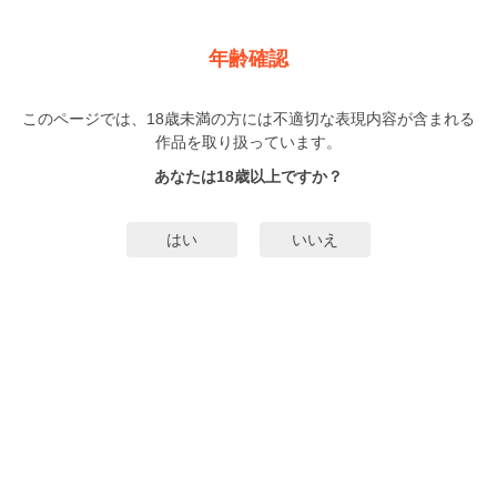
新規登録
ログイン
メニュー
年齢確認
となりも山田くん（単話版）
このページでは、18歳未満の方には不適切な表現内容が含まれる
BL
作品を取り扱っています。
山田J太
（やまだじぇいた）
1巻
まで配信
あなたは18歳以上ですか？
無料試し読み
はい
いいえ
みんなのまんがタグ
タグ編集
あらすじ | ストーリー
同じ山田姓のよしみで、中学の頃から隣の席でなんとなく仲良くなった2人。趣
味も気も合う、後は非リア充脱出のため、運命の出会いとかあればサイコーだ
けど…？ ※この作品は『山田BL』に収録されています。重複購入にご注意く
ださい。
もっと詳細を見る▼