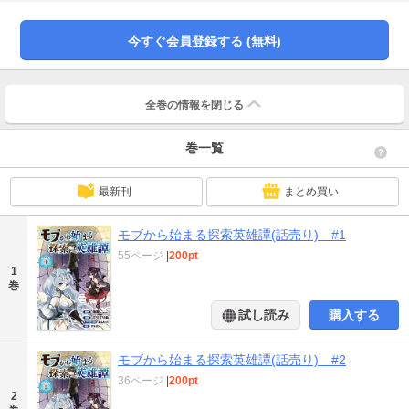
今すぐ会員登録する (無料)
全巻の情報を
閉じる
巻一覧
最新刊
まとめ買い
モブから始まる探索英雄譚(話売り) #1
55ページ
|
200pt
1
巻
試し読み
購入する
モブから始まる探索英雄譚(話売り) #2
36ページ
|
200pt
2