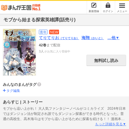
新規登録
ログイン
メニュー
モブから始まる探索英雄譚(話売り)
青年
NEW
てりてりお
海翔
…他▼
（てりてりお）
（かいと）
42巻
まで配信
3人
がお気に入り登録中
無料試し読み
みんなのまんがタグ
タグ編集
あらすじ | ストーリー
モブから這い上がれ！ 大人気ファンタジーノベルがコミカライズ 2024年日本
ではダンジョン法が制定され誰でもダンジョン探索ができる時代となった。普
通の高校生、高木海斗はモブから這い上がるために探索を続ける！！ 漫画本編
は電子雑誌「どこでもヤングチャンピオン」で絶賛連載中！
もっと詳細を見る▼