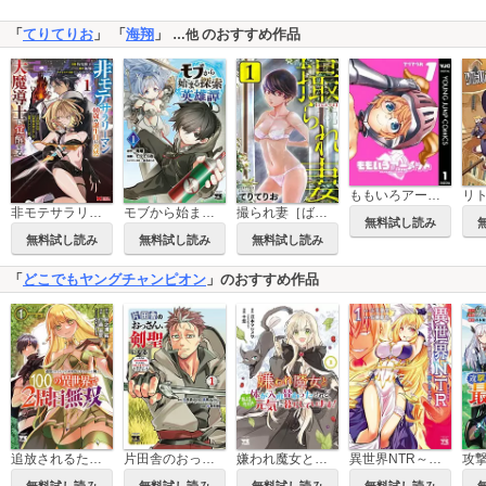
「
てりてりお
」 「
海翔
」
のおすすめ作品
…他
ももいろアーメット
非モテサラリーマン40歳の誕生日に突然大魔導士に覚醒する #花岡修太朗40歳独身彼女なしが世界トレンド1位(コミック)
モブから始まる探索英雄譚
撮られ妻［ばら売り］［黒蜜］
無料試し読み
無料試し読み
無料試し読み
無料試し読み
「
どこでもヤングチャンピオン
」のおすすめ作品
追放されるたびにスキルを手に入れた俺が、100の異世界で2周目無双【電子単行本】
片田舎のおっさん、剣聖になる～ただの田舎の剣術師範だったのに、大成した弟子たちが俺を放ってくれない件～
嫌われ魔女と体が入れ替わったけれど、私は今日も元気に暮らしています！【電子単行本】
異世界NTR～親友のオンナを最強スキルで堕とす方法～【電子単行本】
無料試し読み
無料試し読み
無料試し読み
無料試し読み