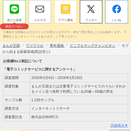
友だち追加
メルマガ
アプリ通知
フォロー
いいね
限定クーポン
※通知する情報およびタイミングが異なりますので、併せて受け取ることをお勧めします。 ※
通知をしないキャンペーンもあります。ご了承ください。
まんが王国
てりてりお
青年漫画
どこでもヤングチャンピオン
モブ
から始まる探索英雄譚(話売り)
お得感No.1表記について
「電子コミックサービスに関するアンケート」
調査期間
2026年3月6日～2026年3月18日
調査対象
まんが王国または主要電子コミックサービスのうちいずれか
をメイン且つ有料で利用している20歳～69歳の男女
サンプル数
1,236サンプル
調査方法
インターネットリサーチ
調査委託先
株式会社MARCS
詳細表示▼