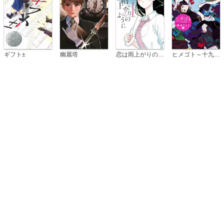
恋は雨上がりのように
ギフト±
幽麗塔
ヒメゴト～十九歳の制服～