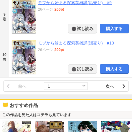
モブから始まる探索英雄譚(話売り) #9
26ページ
|
200pt
9
巻
試し読み
購入する
モブから始まる探索英雄譚(話売り) #10
26ページ
|
200pt
10
巻
試し読み
購入する
前へ
次へ
おすすめ作品
この作品を見た人はコチラも見ています