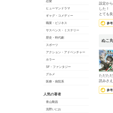
恋愛
設定から
ヒューマンドラマ
した！
とても良
ギャグ・コメディー
職業・ビジネス
参考
サスペンス・ミステリー
歴史・時代劇
ぬこ
スポーツ
アクション・アドベンチャー
ホラー
SF・ファンタジー
グルメ
ただただ
読みさえ
医療・病院系
参考
人気の著者
青山剛昌
浅野いにお