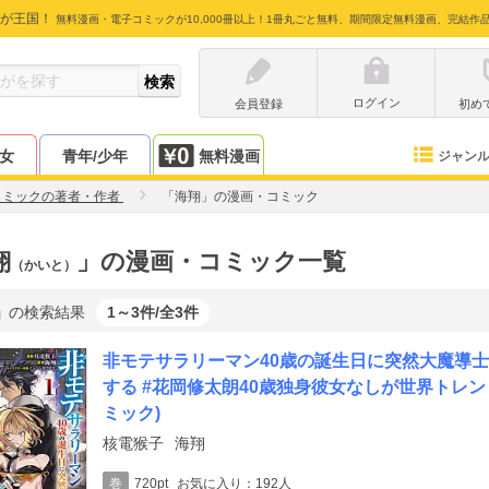
が王国！
無料漫画・電子コミックが10,000冊以上！1冊丸ごと無料、期間限定無料漫画、完結作
ログイン
会員登録
初め
少女
青年/少年
無料漫画
ジャン
コミックの著者・作者
「海翔」の漫画・コミック
翔
」の漫画・コミック一覧
（かいと）
」
の検索結果
1～3件/全3件
非モテサラリーマン40歳の誕生日に突然大魔導
する #花岡修太朗40歳独身彼女なしが世界トレン
ミック)
核電猴子
海翔
巻
720pt
お気に入り：192人