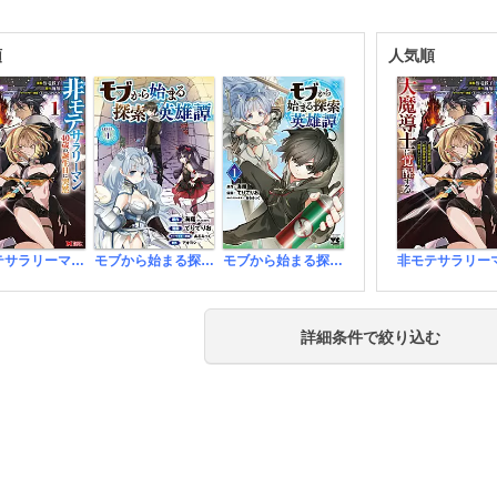
順
人気順
非モテサラリーマン40歳の誕生日に突然大魔導士に覚醒する #花岡修太朗40歳独身彼女なしが世界トレンド1位(コミック)
モブから始まる探索英雄譚(話売り)
モブから始まる探索英雄譚
詳細条件で絞り込む