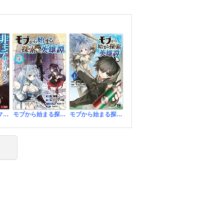
非モテサラリーマン40歳の誕生日に突然大魔導士に覚醒する #花岡修太朗40歳独身彼女なしが世界トレンド1位(コミック)
モブから始まる探索英雄譚(話売り)
モブから始まる探索英雄譚