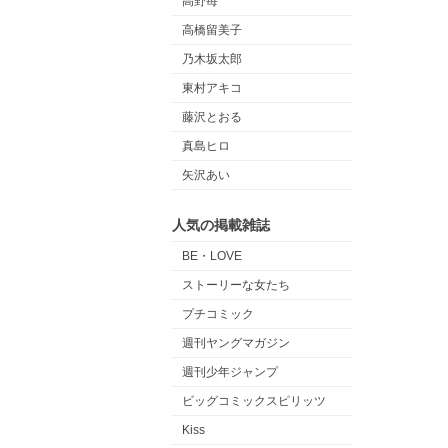
高野苺
高橋留美子
乃木坂太郎
東村アキコ
藤沢とおる
真島ヒロ
矢沢あい
人気の掲載雑誌
BE・LOVE
ストーリーな女たち
プチコミック
週刊ヤングマガジン
週刊少年ジャンプ
ビッグコミックスピリッツ
Kiss