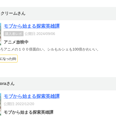
スクリームさん
モブから始まる探索英雄譚
公開日:2024/09/06
購入者レポ
アニメ放映中
ろアニメの１００倍面白い。シルもルシェも100倍かわいい。
になった(
0
)
doraさん
モブから始まる探索英雄譚
公開日:2022/12/20
モブから始まる探索英雄譚