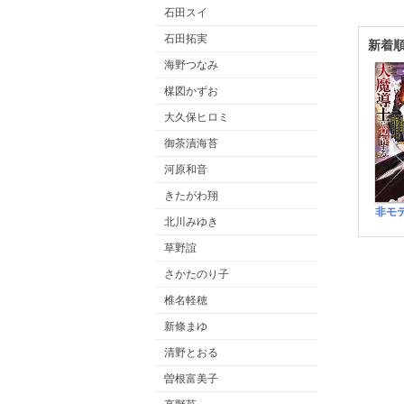
石田スイ
石田拓実
新着
海野つなみ
楳図かずお
大久保ヒロミ
御茶漬海苔
河原和音
きたがわ翔
北川みゆき
草野誼
さかたのり子
椎名軽穂
新條まゆ
清野とおる
曽根富美子