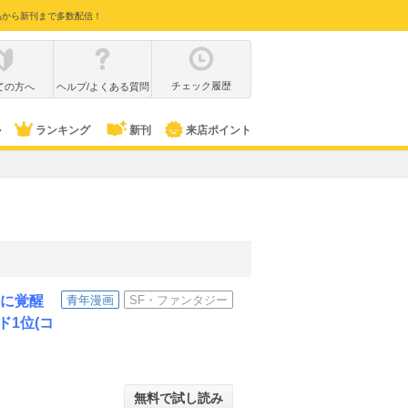
品から新刊まで多数配信！
チェック履歴
ての方へ
ヘルプ/よくある質問
ル
ランキング
新刊
来店ポイント
士に覚醒
青年漫画
SF・ファンタジー
ド1位(コ
無料で試し読み