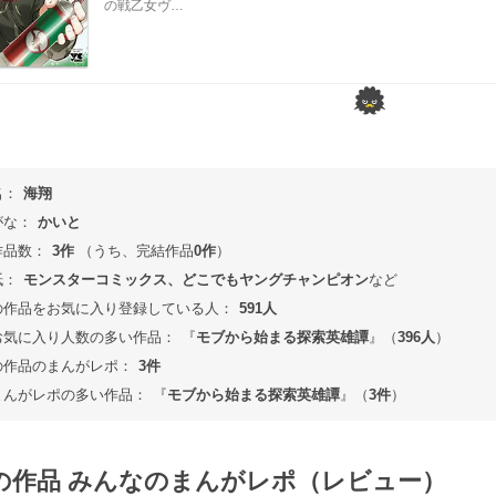
の戦乙女ヴ…
名：
海翔
がな：
かいと
作品数：
3作
（うち、完結作品
0作
）
紙：
モンスターコミックス、どこでもヤングチャンピオン
など
の作品をお気に入り登録している人：
591人
お気に入り人数の多い作品：
『
モブから始まる探索英雄譚
』（
396人
）
の作品のまんがレポ：
3件
まんがレポの多い作品：
『
モブから始まる探索英雄譚
』（
3件
）
の作品 みんなのまんがレポ（レビュー）