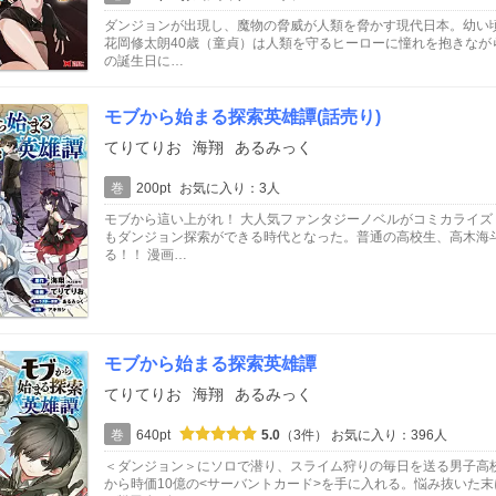
ダンジョンが出現し、魔物の脅威が人類を脅かす現代日本。幼い
花岡修太朗40歳（童貞）は人類を守るヒーローに憧れを抱きなが
の誕生日に…
モブから始まる探索英雄譚(話売り)
てりてりお
海翔
あるみっく
巻
200pt
お気に入り：3人
モブから這い上がれ！ 大人気ファンタジーノベルがコミカライズ
もダンジョン探索ができる時代となった。普通の高校生、高木海
る！！ 漫画…
モブから始まる探索英雄譚
てりてりお
海翔
あるみっく
巻
640pt
5.0
（3件）
お気に入り：396人
＜ダンジョン＞にソロで潜り、スライム狩りの毎日を送る男子高
から時価10億の<サーバントカード>を手に入れる。悩み抜いた