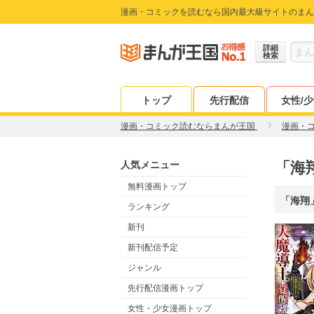
漫画・コミックを読むなら国内最大級サイトのまん
詳細
検索
トップ
先行配信
女性/
漫画・コミック読むならまんが王国
漫画・
人気メニュー
「海
無料漫画トップ
「海翔
ランキング
新刊
新刊配信予定
ジャンル
先行配信漫画トップ
女性・少女漫画トップ