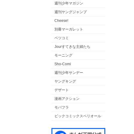
週刊少年マガジン
週刊ヤングジャンプ
Cheese!
別冊マーガレット
ベツコミ
Jourすてきな主婦たち
モーニング
Sho-Comi
週刊少年サンデー
ヤングキング
デザート
漫画アクション
モバフラ
ビックコミックスペリオール