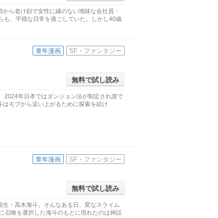
頃から老け顔で女性に縁のない地味な会社員・
らも、平穏な日常を過ごしていた。しかし40歳
青年漫画
SF・ファンタジー
無料で試し読み
 2024年日本ではダンジョン法が制定され誰で
斗はモブから這い上がるために探索を続け
青年漫画
SF・ファンタジー
無料で試し読み
校生・高木海斗。そんなある日、変なスライム
末に召喚を選択した海斗のもとに現れたのは神話