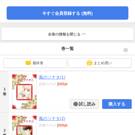
るようにロンドンを離れ、唯一残された田舎町の別荘で新しい生活を始める。
そんな彼女に、画家志望のローリという青年が急接近して…？
今すぐ会員登録する (無料)
全巻の情報を
閉じる
巻一覧
最終巻
まとめ買い
風のソナタ(1)
210ページ
|
500pt
1
巻
試し読み
購入する
風のソナタ(2)
218ページ
|
500pt
2