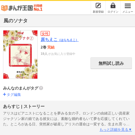
新規登録
ログイン
メニュー
風のソナタ
女性
原ちえこ
（はらちえこ）
2巻
完結
19人
がお気に入り登録中
無料試し読み
みんなのまんがタグ
タグ編集
あらすじ | ストーリー
アリスはピアニストになることを夢みる女の子。ロンドンの由緒正しい資産家
ジャクソン家の娘である彼女には、素敵な婚約者もいて夢を応援してくれてい
た。ところがある日、突然家が破産しアリスの運命は一変する。生まれ育った
家屋敷もピアノも競売にかけられ、婚約者には別れを告げられた。一家は逃げ
もっと詳細を見る▼