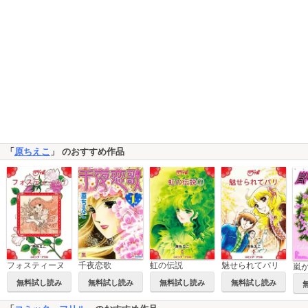
「
原ちえこ
」 のおすすめ作品
フォスティーヌ
千夜恋歌
虹の伝説
魅せられてパリ
嵐
無料試し読み
無料試し読み
無料試し読み
無料試し読み