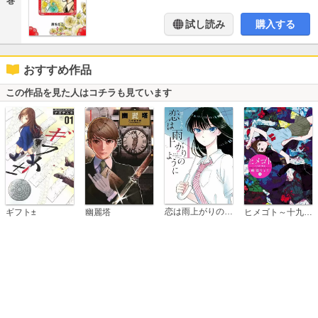
巻
試し読み
購入する
おすすめ作品
この作品を見た人はコチラも見ています
恋は雨上がりのように
ギフト±
幽麗塔
ヒメゴト～十九歳の制服～