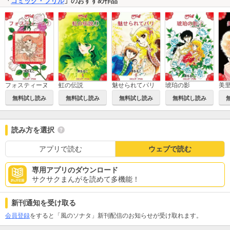
「
コミック・フリル
」のおすすめ作品
フォスティーヌ
虹の伝説
魅せられてパリ
琥珀の影
美
無料試し読み
無料試し読み
無料試し読み
無料試し読み
読み方を選択
アプリで読む
ウェブで読む
専用アプリのダウンロード
サクサクまんがを読めて多機能！
新刊通知を受け取る
会員登録
をすると「風のソナタ」新刊配信のお知らせが受け取れます。