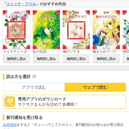
「
コミック・フリル
」のおすすめ作品
フォスティーヌ
虹の伝説
風のソナタ
魅せられてパリ
琥
無料試し読み
無料試し読み
無料試し読み
無料試し読み
読み方を選択
アプリで読む
ウェブで読む
専用アプリのダウンロード
サクサクまんがを読めて多機能！
新刊通知を受け取る
会員登録
をすると「ギュッってしてＣＨＵッ」新刊配信のお知らせが受け取れ