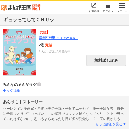
新規登録
ログイン
メニュー
ギュッってしてＣＨＵッ
女性
星野正美
（ほしのまさみ）
2巻
完結
1人
がお気に入り登録中
無料試し読み
みんなのまんがタグ
タグ編集
あらすじ | ストーリー
ハーレクイン漫画家・星野正美の実録・子育てエッセイ。第一子出産後、自分
は子供ひとりで手いっぱい、この状況でロマンス描くなんてムリ…とまで思っ
ていたはずなのに、思いもよらぬふたり目妊娠が発覚し…？ 実の親からもダ
ンナからも、アシスタント一同からも「どーすんの!？」とツッコまれながらス
もっと詳細を見る▼