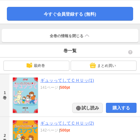
タートした二児のママ業と漫画家業の二足のわらじ、涙と笑いなしには読めま
せん！ 子供とともに歩む、日々コレ成長、日々コレ好日の星野家の日々。
今すぐ会員登録する (無料)
全巻の情報を
閉じる
巻一覧
最終巻
まとめ買い
ギュッってしてＣＨＵッ(1)
141ページ
|
500pt
1
巻
試し読み
購入する
ギュッってしてＣＨＵッ(2)
142ページ
|
500pt
2