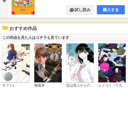
巻
試し読み
購入する
おすすめ作品
この作品を見た人はコチラも見ています
恋は雨上がりのように
ギフト±
幽麗塔
ヒメゴト～十九歳の制服～