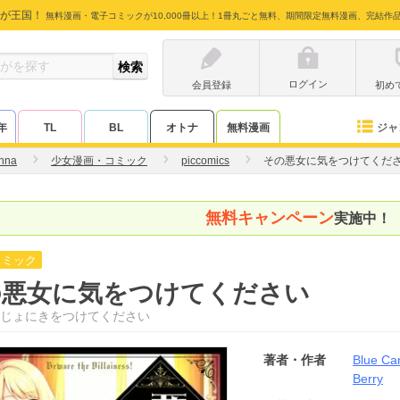
が王国！
無料漫画・電子コミックが10,000冊以上！1冊丸ごと無料、期間限定無料漫画、完結作
ログイン
会員登録
初め
ジャ
年
TL
BL
オトナ
無料漫画
nna
少女漫画・コミック
piccomics
その悪女に気をつけてくだ
無料キャンペーン
実施中！
コミック
の悪女に気をつけてください
じょにきをつけてください
著者・作者
Blue Ca
Berry