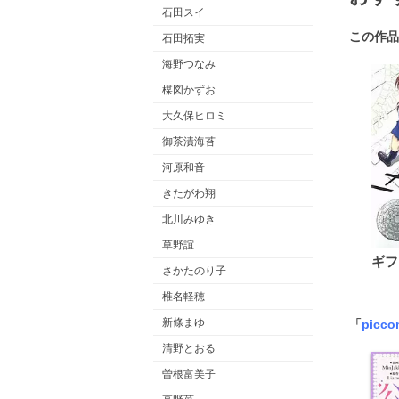
石田スイ
この作品
石田拓実
海野つなみ
楳図かずお
大久保ヒロミ
御茶漬海苔
河原和音
きたがわ翔
北川みゆき
草野誼
ギフ
さかたのり子
椎名軽穂
新條まゆ
「
picco
清野とおる
曽根富美子