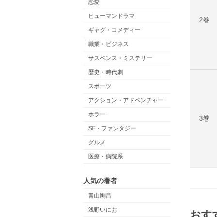
恋愛
ヒューマンドラマ
2巻
ギャグ・コメディー
職業・ビジネス
サスペンス・ミステリー
歴史・時代劇
スポーツ
アクション・アドベンチャー
ホラー
3巻
SF・ファンタジー
グルメ
医療・病院系
人気の著者
青山剛昌
浅野いにお
おす