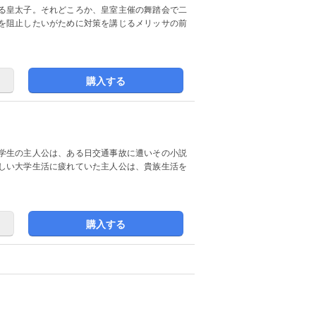
る皇太子。それどころか、皇室主催の舞踏会で二
を阻止したいがために対策を講じるメリッサの前
購入する
学生の主人公は、ある日交通事故に遭いその小説
しい大学生活に疲れていた主人公は、貴族生活を
購入する