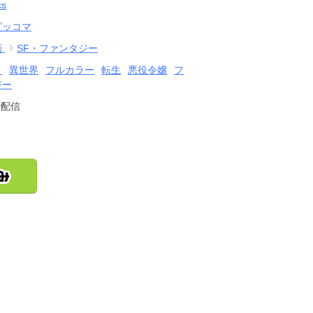
cs
ピッコマ
画
SF・ファンタジー
メ
異世界
フルカラー
転生
悪役令嬢
フ
ジー
で配信