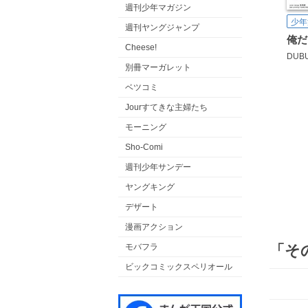
週刊少年マガジン
少年
週刊ヤングジャンプ
Cheese!
別冊マーガレット
ベツコミ
Jourすてきな主婦たち
モーニング
Sho-Comi
週刊少年サンデー
ヤングキング
デザート
漫画アクション
「そ
モバフラ
ビックコミックスペリオール