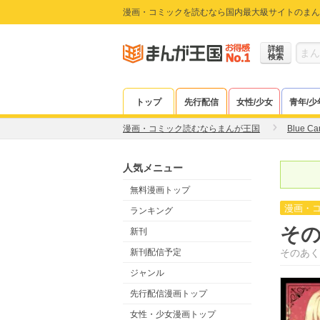
漫画・コミックを読むなら国内最大級サイトのまん
詳細
検索
トップ
先行配信
女性/少女
青年/少
漫画・コミック読むならまんが王国
Blue Ca
人気メニュー
無料漫画トップ
漫画・
ランキング
そ
新刊
新刊配信予定
そのあく
ジャンル
先行配信漫画トップ
女性・少女漫画トップ