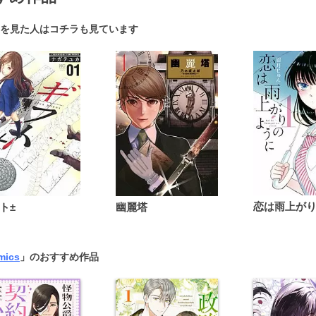
を見た人はコチラも見ています
ト±
幽麗塔
mics
」のおすすめ作品