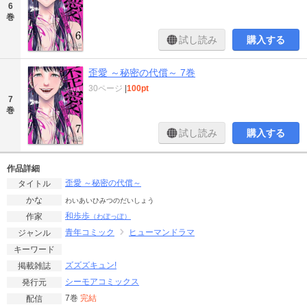
6
巻
試し読み
購入する
歪愛 ～秘密の代償～ 7巻
30ページ
|
100pt
7
巻
試し読み
購入する
作品詳細
歪愛 ～秘密の代償～
タイトル
かな
わいあいひみつのだいしょう
和歩歩
作家
（わぽっぽ）
青年コミック
ヒューマンドラマ
ジャンル
キーワード
ズズズキュン!
掲載雑誌
シーモアコミックス
発行元
7巻
完結
配信