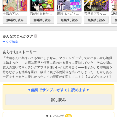
十億のアレ。～吉原いちの花魁～
恋が始まるかもしれないパンクロッカーと司書【描き下ろしおまけ付き特装版】
鋼鉄（ハガネ）の戦士、異世界にて伝説の英雄となる【描き下ろしおまけ付き特装版】
異世界ブラック ～社長（ヤツ）が勇者で俺は…～
無料試し読み
無料試し読み
無料試し読み
無料試し読み
みんなのまんがタグ
タグ編集
あらすじ|ストーリー
「大晴さんに奥様いても気にしません」マッチングアプリでの出会いから地獄
は始まった――大晴は育児と仕事に追われる日々に疲弊していた…そんな折に
友人の誘いでマッチングアプリを使いレイと知り合う――妻子がいる罪悪感を
持ちながらも連絡を重ね、欲望に負け不倫関係を築いてしまった…しかしある
一言をキッカケに優しかったレイの態度が豹変して…！？【ズズズキュン！】
▼無料でサンプルがすぐに読めます▼
試し読み
まんがレポ
0件