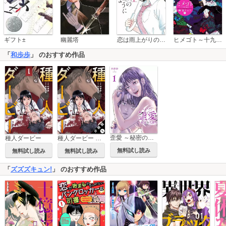
恋は雨上がりのように
ギフト±
幽麗塔
ヒメゴト～十九歳の制服～
「
和歩歩
」 のおすすめ作品
歪愛 ～秘密の代償～【描き下ろしおまけ付き特装版】
種人ダービー
種人ダービー 分冊版
無料試し読み
無料試し読み
無料試し読み
「
ズズズキュン!
」 のおすすめ作品