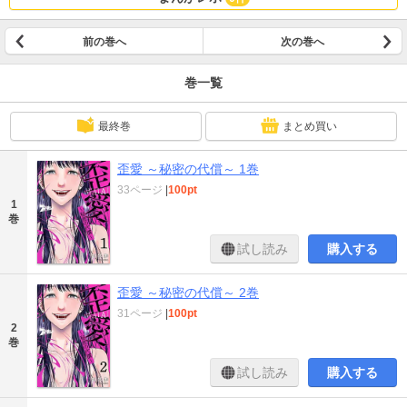
前の巻へ
次の巻へ
巻一覧
最終巻
まとめ買い
歪愛 ～秘密の代償～ 1巻
33ページ
|
100pt
1
巻
試し読み
購入する
歪愛 ～秘密の代償～ 2巻
31ページ
|
100pt
2
巻
試し読み
購入する