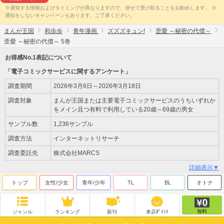
※通知する情報およびタイミングが異なりますので、併せて受け取ることをお勧めします。 ※
通知をしないキャンペーンもあります。ご了承ください。
まんが王国
和歩歩
青年漫画
ズズズキュン!
歪愛 ～秘密の代償～
歪愛 ～秘密の代償～ 5巻
お得感No.1表記について
「電子コミックサービスに関するアンケート」
調査期間
2026年3月6日～2026年3月18日
調査対象
まんが王国または主要電子コミックサービスのうちいずれか
をメイン且つ有料で利用している20歳～69歳の男女
サンプル数
1,236サンプル
調査方法
インターネットリサーチ
調査委託先
株式会社MARCS
詳細表示▼
トップ
女性/少女
青年/少年
TL
BL
オトナ
無料
ジャンル
ランキング
新刊
来店ﾎﾟｲﾝﾄ