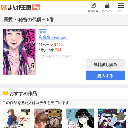
新規登録
ログイン
メニュー
歪愛 ～秘密の代償～ 5巻
青年
和歩歩
（わぽっぽ）
27ページ
|
100pt
5巻
／ 7巻
完結
31人
がお気に入り登録中
無料試し読み
購入する
おすすめ作品
この作品を見た人はコチラも見ています