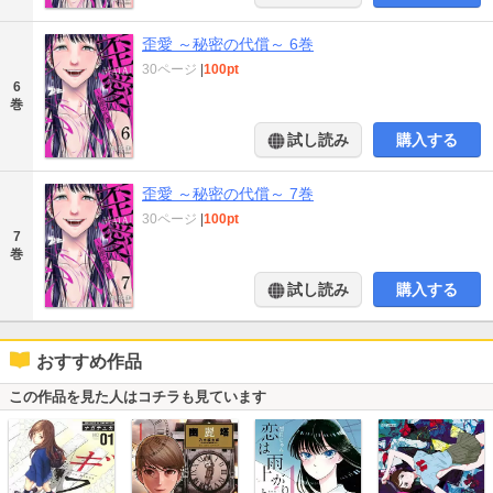
歪愛 ～秘密の代償～ 6巻
30ページ
|
100pt
6
巻
試し読み
購入する
歪愛 ～秘密の代償～ 7巻
30ページ
|
100pt
7
巻
試し読み
購入する
おすすめ作品
この作品を見た人はコチラも見ています