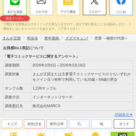
友だち追加
メルマガ
アプリ通知
フォロー
いいね
限定クーポン
※通知する情報およびタイミングが異なりますので、併せて受け取ることをお勧めします。 ※
通知をしないキャンペーンもあります。ご了承ください。
まんが王国
和歩歩
青年漫画
ズズズキュン!
歪愛 ～秘密の代償～
お得感No.1表記について
「電子コミックサービスに関するアンケート」
調査期間
2026年3月6日～2026年3月18日
調査対象
まんが王国または主要電子コミックサービスのうちいずれか
をメイン且つ有料で利用している20歳～69歳の男女
サンプル数
1,236サンプル
調査方法
インターネットリサーチ
調査委託先
株式会社MARCS
詳細表示▼
トップ
女性/少女
青年/少年
TL
BL
オトナ