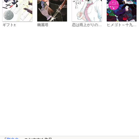
恋は雨上がりのように
ギフト±
幽麗塔
ヒメゴト～十九歳の制服～