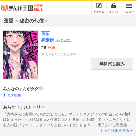
新規登録
ログイン
メニュー
歪愛 ～秘密の代償～
青年
和歩歩
（わぽっぽ）
7巻
完結
31人
がお気に入り登録中
無料試し読み
みんなのまんがタグ
タグ編集
あらすじ | ストーリー
「大晴さんに奥様いても気にしません」マッチングアプリでの出会いから地獄
は始まった――大晴は育児と仕事に追われる日々に疲弊していた…そんな折に
友人の誘いでマッチングアプリを使いレイと知り合う――妻子がいる罪悪感を
持ちながらも連絡を重ね、欲望に負け不倫関係を築いてしまった…しかしある
もっと詳細を見る▼
一言をキッカケに優しかったレイの態度が豹変して…！？【ズズズキュン！】