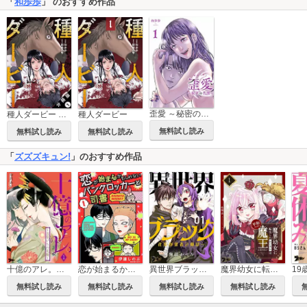
「
和歩歩
」 のおすすめ作品
歪愛 ～秘密の代償～【描き下ろしおまけ付き特装版】
種人ダービー 分冊版
種人ダービー
無料試し読み
無料試し読み
無料試し読み
「
ズズズキュン!
」のおすすめ作品
十億のアレ。～吉原いちの花魁～
恋が始まるかもしれないパンクロッカーと司書【描き下ろしおまけ付き特装版】
異世界ブラック ～社長（ヤツ）が勇者で俺は…～
魔界幼女に転生したおじさんは平和のために魔王になりたい
無料試し読み
無料試し読み
無料試し読み
無料試し読み