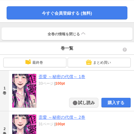
今すぐ会員登録する (無料)
全巻の情報を
閉じる
巻一覧
最終巻
まとめ買い
歪愛 ～秘密の代償～ 1巻
33ページ
|
100pt
1
巻
試し読み
購入する
歪愛 ～秘密の代償～ 2巻
31ページ
|
100pt
2
巻