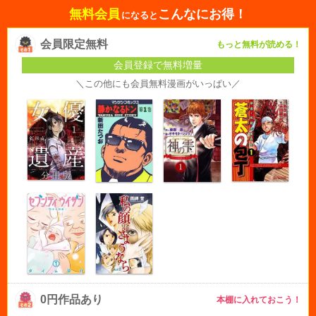
無料会員
こんなにお得！
になると
会員限定無料
もっと無料が読める！
会員登録で無料増量
＼この他にも会員無料漫画がいっぱい／
0円作品あり
本棚に入れておこう！