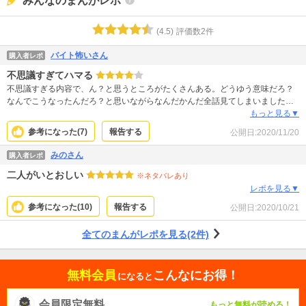
みんなのまんがレポ
(
4.5
)
評価数
2
件
バイト怖いさん
購入者レポ
不思議すぎてハマる
不思議すぎる内容で、ん？と思うところがたくさんある。どうゆう意味だろ？
なんでこうなったんだろ？と思いながらなんだかんだ全話見てしまいましたw
不思議すぎてハマりました 怖い場面もあるけど頭が追いついてないから怖くな
もっと見る▼
く読めますw
参考になった(
7
)
報告する
公開日:
2020/11/20
みのさん
購入者レポ
二人がいとおしい
※ネタバレあり
レポを見る▼
参考になった(
10
)
報告する
公開日:
2020/10/21
全てのまんがレポを見る(2件)
無料会員
こんなにお得！
になると
会員限定無料
もっと無料が読める！