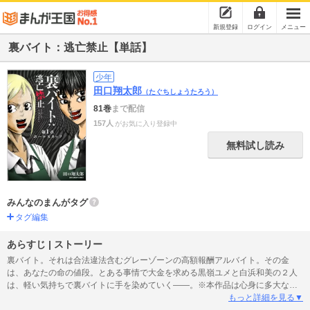
新規登録
ログイン
メニュー
裏バイト：逃亡禁止【単話】
少年
田口翔太郎
（たぐちしょうたろう）
81巻
まで配信
157人
がお気に入り登録中
無料試し読み
みんなのまんがタグ
タグ編集
あらすじ | ストーリー
裏バイト。それは合法違法含むグレーゾーンの高額報酬アルバイト。その金
は、あなたの命の値段。とある事情で大金を求める黒嶺ユメと白浜和美の２人
は、軽い気持ちで裏バイトに手を染めていく――。※本作品は心身に多大な影
響を与える可能性がございます。閲覧は自己の責任において、十分に注意して
もっと詳細を見る▼
行ってください。これによって生じるいかなる損害について、一切の責任を負