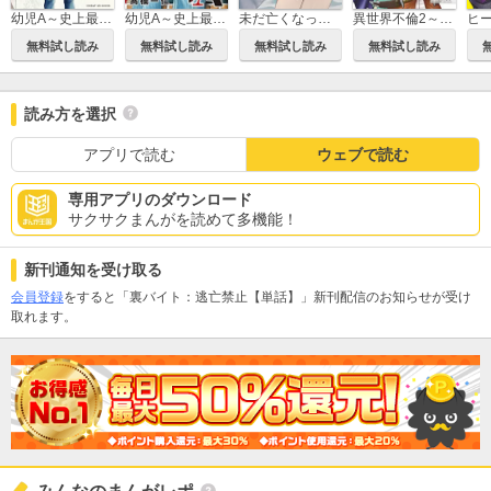
幼児A～史上最年少殺人犯と呼ばれた男～
幼児A～史上最年少殺人犯と呼ばれた男～【単話】
未だ亡くなっていない人
異世界不倫2～導かれし人妻たちと不器用転生勇者～
無料試し読み
無料試し読み
無料試し読み
無料試し読み
読み方を選択
アプリで読む
ウェブで読む
専用アプリのダウンロード
サクサクまんがを読めて多機能！
新刊通知を受け取る
会員登録
をすると「裏バイト：逃亡禁止【単話】」新刊配信のお知らせが受け
取れます。