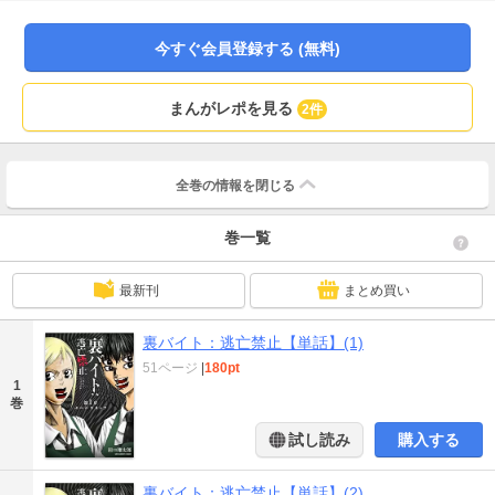
いかねます。
今すぐ会員登録する (無料)
まんがレポを見る
2件
全巻の情報を
閉じる
巻一覧
最新刊
まとめ買い
裏バイト：逃亡禁止【単話】(1)
51ページ
|
180pt
1
巻
試し読み
購入する
裏バイト：逃亡禁止【単話】(2)