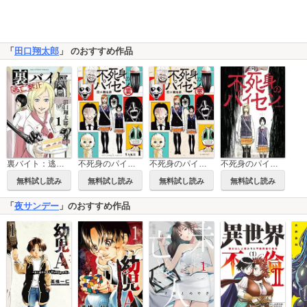
「
田口翔太郎
」 のおすすめ作品
裏バイト：逃亡禁止
不死身のパイセン 業【単話】
不死身のパイセン 業
不死身のパイセン
無料試し読み
無料試し読み
無料試し読み
無料試し読み
「
夜サンデー
」のおすすめ作品