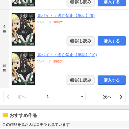
試し読み
購入する
裏バイト：逃亡禁止【単話】(9)
53ページ
|
180pt
9
巻
試し読み
購入する
裏バイト：逃亡禁止【単話】(10)
55ページ
|
180pt
10
巻
試し読み
購入する
前へ
次へ
おすすめ作品
この作品を見た人はコチラも見ています