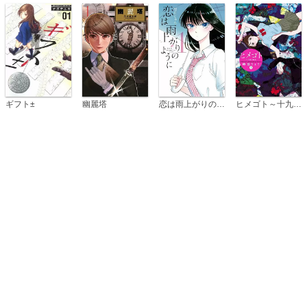
恋は雨上がりのように
ギフト±
幽麗塔
ヒメゴト～十九歳の制服～