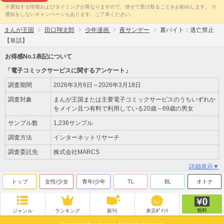
※通知する情報およびタイミングが異なりますので、併せて受け取ることをお勧めします。 ※
通知をしないキャンペーンもあります。ご了承ください。
まんが王国
田口翔太郎
少年漫画
夜サンデー
裏バイト：逃亡禁止
【単話】
お得感No.1表記について
「電子コミックサービスに関するアンケート」
調査期間
2026年3月6日～2026年3月18日
調査対象
まんが王国または主要電子コミックサービスのうちいずれか
をメイン且つ有料で利用している20歳～69歳の男女
サンプル数
1,236サンプル
調査方法
インターネットリサーチ
調査委託先
株式会社MARCS
詳細表示▼
トップ
女性/少女
青年/少年
TL
BL
オトナ
無料
ジャンル
ランキング
新刊
来店ﾎﾟｲﾝﾄ