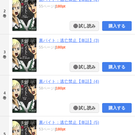
55ページ
|
180pt
2
巻
試し読み
購入する
裏バイト：逃亡禁止【単話】(3)
55ページ
|
180pt
3
巻
試し読み
購入する
裏バイト：逃亡禁止【単話】(4)
58ページ
|
180pt
4
巻
試し読み
購入する
裏バイト：逃亡禁止【単話】(5)
53ページ
|
180pt
5