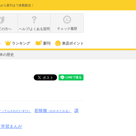
品から新刊まで多数配信！
チェック履歴
ての方へ
ヘルプ/よくある質問
ル
ランキング
新刊
来店ポイント
日本の歴史
介
若狭徹
講
（てらさわだいすけ）
（わかさとおる）
 学習まんが