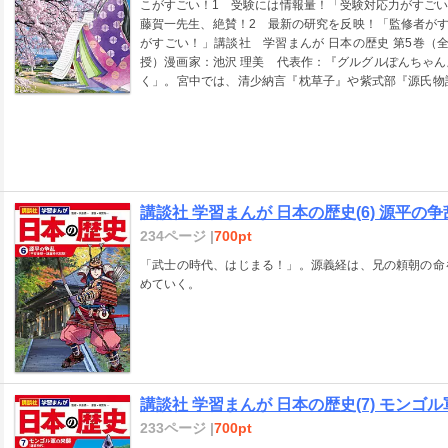
こがすごい！1 受験には情報量！「受験対応力がすご
あります。東北の地震や富士山の噴火など、自然災害に
藤賀一先生、絶賛！2 最新の研究を反映！「監修者が
忘れることなく、時代の変化を読みとっていただければ
がすごい！」講談社 学習まんが 日本の歴史 第5巻（
像にした電子書籍です。文字だけを拡大することはでき
授）漫画家：池沢 理美 代表作：『グルグルぽんちゃ
推奨します。また、文字列のハイライトや検索、辞書の
く」。宮中では、清少納言『枕草子』や紫式部『源氏物
25話 「和歌と仮名文学」「古今和歌集」の撰者の紀
第26話 「承平・天慶の乱」関東と瀬戸内で、武士団
話 「枕草子」宮中に仕える清少納言は、四季の自然や
物語」中宮・彰子の教育係となった紫式部は、周囲の求
い天皇を補佐する摂政、成長後に支える関白などの要職
頭」成長した武士団どうしの争いが、前九年の役・後
講談社 学習まんが 日本の歴史(6) 源平の争
＞ 平安時代と聞いて連想するのは、遣唐使が停止され
が生まれ、女性による文学が盛んになった「国風文化」
234ページ |
700pt
かたが変化してきました。朝廷のオフィシャルな場面で
「武士の時代、はじまる！」。源義経は、兄の頼朝の命
ても熱心に漢籍を集めました。和・漢いずれかひとつを
めていく。
選択、それが平安時代の特徴です。それを『源氏物語』
情にあわせて応用する才覚）と表現しているのです。 
さんとともに分け入ってみたいと思います。※この商品
文字だけを拡大することはできませんので、タブレット
列のハイライトや検索、辞書の参照、引用などの機能も
講談社 学習まんが 日本の歴史(7) モンゴ
233ページ |
700pt