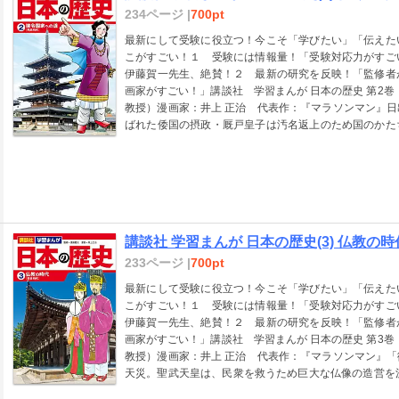
234ページ |
700pt
最新にして受験に役立つ！今こそ「学びたい」「伝えた
こがすごい！１ 受験には情報量！「受験対応力がす
伊藤賀一先生、絶賛！２ 最新の研究を反映！「監修者
画家がすごい！」講談社 学習まんが 日本の歴史 第2巻
教授）漫画家：井上 正治 代表作：『マラソンマン』
ばれた倭国の摂政・厩戸皇子は汚名返上のため国のかた
頭」大陸から仏教が伝来。その受け入れをめぐりヤマト
推古天皇は、摂政の厩戸皇子の進言により、大陸の隋に
子は中臣鎌足とともに、国政をわが物とする蘇我氏を討
じ、斉明天皇はみずから指揮をとり朝鮮半島に兵を送る
めぐり、朝廷内ではげしく対立。古代で最大の内乱がお
いだ持統天皇は、藤原京に遷都。新しい律令を完成させ
講談社 学習まんが 日本の歴史(3) 仏教の時
どる１５０年あまりは、日本という古代国家が形をあら
は、聖徳太子・蘇我馬子とともに政治をおこない、遣隋
233ページ |
700pt
情勢に翻弄されながら、天皇を中心とした国のありかた
最新にして受験に役立つ！今こそ「学びたい」「伝えた
鳥を訪れてみると、『日本書紀』が伝える事件の現場は
こがすごい！１ 受験には情報量！「受験対応力がす
きたててくれます。 いってみれば日本という国の青春
伊藤賀一先生、絶賛！２ 最新の研究を反映！「監修者
征や壬申の乱といった危機をのりこえて、律令国家が姿
画家がすごい！」講談社 学習まんが 日本の歴史 第3巻
書籍のページを画像にした電子書籍です。文字だけを拡
教授）漫画家：井上 正治 代表作：『マラソンマン』
の端末での閲読を推奨します。また、文字列のハイライ
天災。聖武天皇は、民衆を救うため巨大な仏像の造営を
きません。
都を平城京に移し律令による強大な国をめざす藤原不比