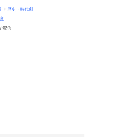
画
歴史・時代劇
育
で配信