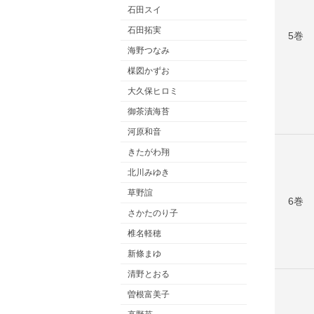
石田スイ
石田拓実
5巻
海野つなみ
楳図かずお
大久保ヒロミ
御茶漬海苔
河原和音
きたがわ翔
北川みゆき
草野誼
6巻
さかたのり子
椎名軽穂
新條まゆ
清野とおる
曽根富美子