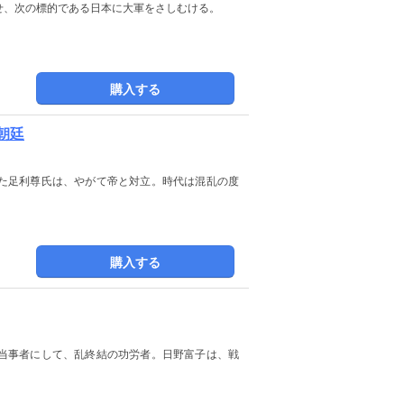
せ、次の標的である日本に大軍をさしむける。
購入する
の朝廷
た足利尊氏は、やがて帝と対立。時代は混乱の度
購入する
当事者にして、乱終結の功労者。日野富子は、戦