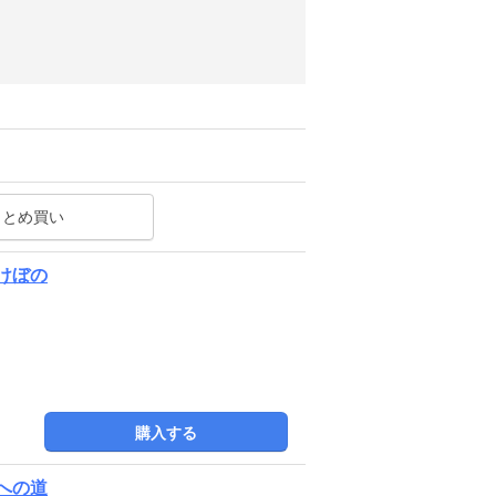
まとめ買い
あけぼの
購入する
家への道