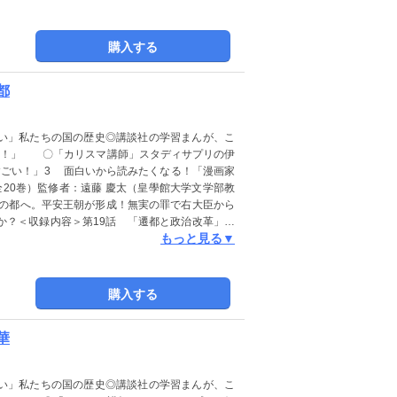
権力闘争を仕掛ける。第15話 「大仏造営」災
つくられる。第16話 「鑑真の渡日」唐でも指折
とは？第17話 「藤原仲麻呂の独裁」聖武天皇亡
購入する
はじまる。第18話 「女帝と道鏡」僧でありなが
くだる？＜監修者のことば＞ 奈良の大仏といえ
都
代は、この巨大な金銅仏がつくられた時代です。
かな天平文化が花開いた平城の都――奈良を訪れ
ください。約８０００人の官僚が勤務したみやこ
い」私たちの国の歴史◎講談社の学習まんが、こ
きとよみがえってきます。地方と都城、日本と外
い！」 〇「カリスマ講師」スタディサプリの伊
西域や波斯の香りさえ漂っていました。大仏はこ
すごい！」3 面白いから読みたくなる！「漫画家
城京の光と影を、最新の研究成果によって描きま
全20巻）監修者：遠藤 慶太（皇學館大学文学部教
籍です。文字だけを拡大することはできませんの
年の都へ。平安王朝が形成！無実の罪で右大臣から
た、文字列のハイライトや検索、辞書の参照、引
か？＜収録内容＞第19話 「遷都と政治改革」天
もっと見る▼
平安京に遷都する。第20話 「蝦夷と三十八年戦
大軍を派遣する。第21話 「平城太上天皇の変」
、内乱に発展する。第22話 「最澄と空海」唐に
らす。第23話 「応天門の変」都の応天門が炎
購入する
。第24話 「菅原道真と延喜の治」宇多天皇の信
。＜監修者のことば＞ ２０１９年秋、京都で三
華
ったのは、艶麗な後ろ姿の女性像――伝説的な歌
天皇の政治改革から藤原氏北家による摂関政治ま
業平をはじめとする六歌仙が活躍したころです。
い」私たちの国の歴史◎講談社の学習まんが、こ
かえ、実情にあわせて変容をとげてゆく時期でも