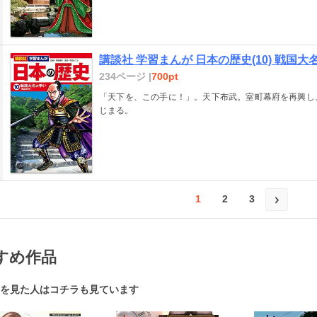
講談社 学習まんが 日本の歴史(10) 戦国大
234ページ |
700pt
「天下を、この手に！」。天下布武。室町幕府を再興し
じまる。
1
2
3
すめ作品
を見た人はコチラも見ています