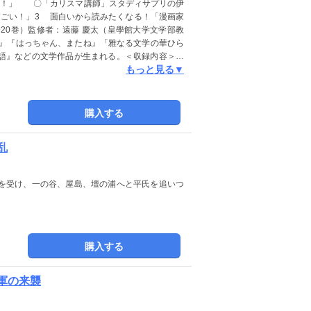
い！」 〇「カリスマ講師」スタディサプリの伊
向きあいながら日々の暮らしを営んでいた人々を
すごい！」3 面白いから読みたくなる！「漫画家
と思います。※この商品は紙の書籍のページを画
全20巻）監修者：遠藤 慶太（皇學館大学文学部教
ませんので、タブレットサイズの端末での閲読を
ん』『はっちゃん、またね』「雅なる文学の華ひら
参照、引用などの機能も使用できません。
語』などの文学作品が生まれる。＜収録内容＞第
もっと見る▼
貫之は、土佐からの帰り、仮名文字で日記を書く。
が朝廷に反旗をひるがえし、反乱をおこす。第27
宮中を観察した随筆を執筆する。第28話 「源氏
めに応じ、物語を書く。第29話 「摂関政治」幼
購入する
を藤原氏が独占する。第30話 「院政と武士の台
三年の役へとひろがっていく。＜監修者のことば
乱
たことで日本独自の文化がはぐくまれ、仮名文字
ではないでしょうか。 しかし近年はそのとらえ
は漢語漢文の知識が求められます。藤原道長にし
を受け、一の谷、屋島、壇の浦へと平氏を追いつ
選ぶのではなく、朝廷の要望に応じた外来文化の
では「やまとだましい」（漢学の知識を日本の実
絵巻などでも残された宮廷の世界へ、 読者のみな
は紙の書籍のページを画像にした電子書籍です。
サイズの端末での閲読を推奨します。また、文字
購入する
使用できません。
ル軍の来襲