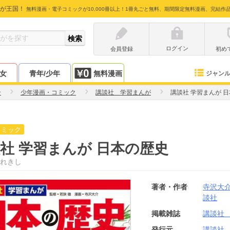
が王国！
無料漫画・電子コミックが10,000冊以上！1冊丸ごと無料、期間限定無料漫画、完結作
ログイン
会員登録
初め
少女
青年/少年
無料漫画
ジャン
介
少年漫画・コミック
講談社 学習まんが
講談社 学習まんが 
コミック
社 学習まんが 日本の歴史
れきし
著者・作者
寺沢大
談社
掲載雑誌
講談社
発行元
講談社