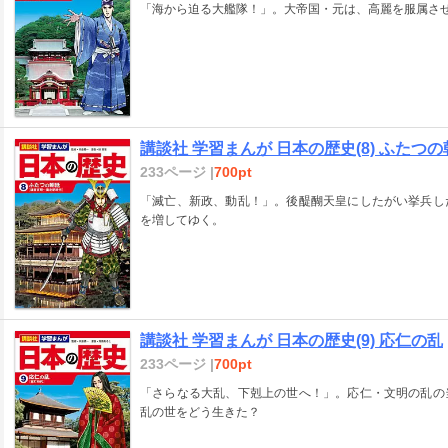
「海から迫る大艦隊！」。大帝国・元は、高麗を服属さ
講談社 学習まんが 日本の歴史(8) ふたつ
233ページ |
700pt
「滅亡、新政、動乱！」。後醍醐天皇にしたがい挙兵し
を増してゆく。
講談社 学習まんが 日本の歴史(9) 応仁の乱
233ページ |
700pt
「さらなる大乱、下剋上の世へ！」。応仁・文明の乱の
乱の世をどう生きた？