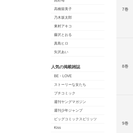
高野苺
高橋留美子
7巻
乃木坂太郎
東村アキコ
藤沢とおる
真島ヒロ
矢沢あい
8巻
人気の掲載雑誌
BE・LOVE
ストーリーな女たち
プチコミック
週刊ヤングマガジン
週刊少年ジャンプ
ビッグコミックスピリッツ
9巻
Kiss