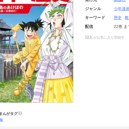
ジャンル
少年漫
キーワード
歴史
教
配信
22巻
ま
12人
がお気に入り登録中
まんがタグ
集