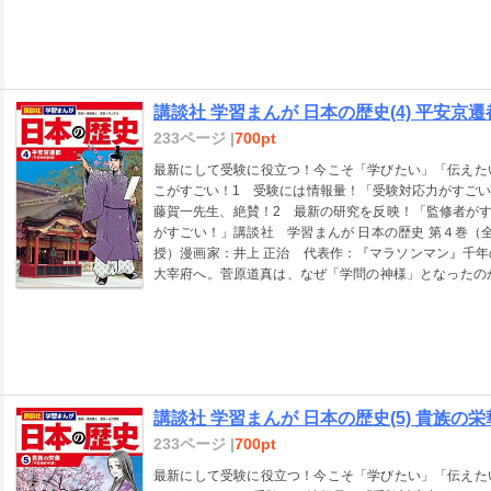
変」新たな権力者となった長屋王。しかし、藤原四子が
害、疫病……。不安な世の中を仏の力で救うため大仏が
りの高僧の鑑真が、危険を冒してまで伝えたかったもの
きあと女性の孝謙天皇の時代。再び権力をめぐる争いが
ら異例の出世をした道鏡に皇位につけというお告げが
講談社 学習まんが 日本の歴史(4) 平安京遷
ば、日本人なら誰もが知っていることでしょう。奈良時
律令という法典にもとづく政治がおこなわれ、国際色豊
233ページ |
700pt
るときは、現在も発掘調査が続く平城宮跡をぜひ訪れて
最新にして受験に役立つ！今こそ「学びたい」「伝えた
の日常は、木簡などの新たな史料にめぐまれて、いきい
こがすごい！1 受験には情報量！「受験対応力がすご
国をいきかう人・モノは絶えることなく、なかには遠く
藤賀一先生、絶賛！2 最新の研究を反映！「監修者が
れら多彩な群像を見守ってきたのです。 本巻では平
がすごい！」講談社 学習まんが 日本の歴史 第４巻（
す。※この商品は紙の書籍のページを画像にした電子書
授）漫画家：井上 正治 代表作：『マラソンマン』千
で、タブレットサイズの端末での閲読を推奨します。ま
大宰府へ。菅原道真は、なぜ「学問の神様」となったの
用などの機能も使用できません。
皇中心の強力な政権をめざして、桓武天皇は新たな都・
争」朝廷にしたがわない東北の蝦夷に対し、桓武天皇は
平城太上天皇と嵯峨天皇の兄弟は再遷都をめぐって対立
わたった最澄と空海は、仏教の新しい教えを日本にもた
上。放火か？ 犯人は？ 朝廷内の政治闘争がはじまる
頼をえた学者の菅原道真は遣唐使派遣の中止を進言する
講談社 学習まんが 日本の歴史(5) 貴族の栄
十六歌仙絵の展覧会がありました。会場で特に印象に残
人・小野小町です。 この巻であつかう時代は、桓武
233ページ |
700pt
で、およそ１００年あまり、文学史でいえば小町や在原
最新にして受験に役立つ！今こそ「学びたい」「伝えた
この時代は、じつは律令にもとづく政治が曲がり角をむ