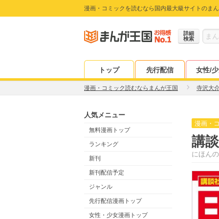
漫画・コミックを読むなら国内最大級サイトのまん
詳細
検索
トップ
先行配信
女性/
漫画・コミック読むならまんが王国
寺沢大
人気メニュー
漫画・
無料漫画トップ
講談
ランキング
にほんの
新刊
新刊配信予定
ジャンル
先行配信漫画トップ
女性・少女漫画トップ