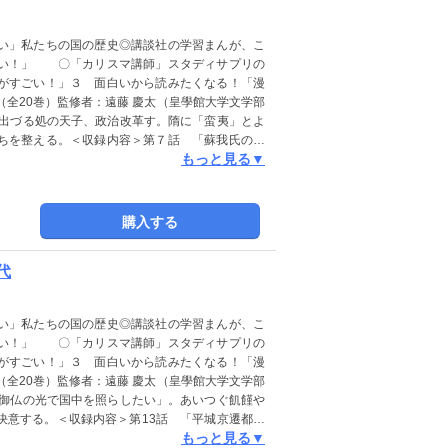
い」私たちの国の歴史◎講談社の学習まんが、こ
ごい！」 〇「カリスマ講師」スタディサプリの
がすごい！」３ 面白いから読みたくなる！「漫
（全20巻）監修者：遠藤 慶太（皇學館大学文学部
日出づる処の天子、政治改革す。隋に「蛮夷」とよ
ちを整える。＜収録内容＞第７話 「蘇我氏の台
もっと見る▼
政権の内部で対立がおこる。第８話 「遣隋使」
使者を派遣する。第９話 「乙巳の変」中大兄皇
つ。第10話 「白村江の戦い」百済の求めに応
のだが。第11話 「壬申の乱」天智天皇の後継を
購入する
こる。第12話 「大宝律令」天武天皇の遺志をつ
る。＜監修者のことば＞ 飛鳥時代、この巻でた
代
わしてくる時代です。日本最初の女帝・推古天皇
使を送りました。その後も、激動する東アジアの
が模索されました。 いま歴史の舞台であった飛
い」私たちの国の歴史◎講談社の学習まんが、こ
おだやかな田園となり、それがかえって想像をか
ごい！」 〇「カリスマ講師」スタディサプリの
時代にあたる飛鳥・藤原の１５０年、白村江の外
がすごい！」３ 面白いから読みたくなる！「漫
をあらわすまでをたどります。※この商品は紙の
（全20巻）監修者：遠藤 慶太（皇學館大学文学部
大することはできませんので、タブレットサイズ
「御仏の光で国中を照らしたい」。あいつぐ飢饉や
トや検索、辞書の参照、引用などの機能も使用で
決意する。＜収録内容＞第13話 「平城京遷都」
もっと見る▼
等の前に、ある僧が……。第14話 「長屋王の