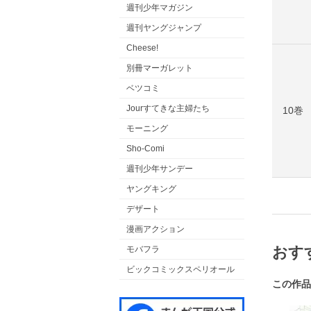
週刊少年マガジン
週刊ヤングジャンプ
Cheese!
別冊マーガレット
ベツコミ
Jourすてきな主婦たち
10巻
モーニング
Sho-Comi
週刊少年サンデー
ヤングキング
デザート
漫画アクション
おす
モバフラ
ビックコミックスペリオール
この作品