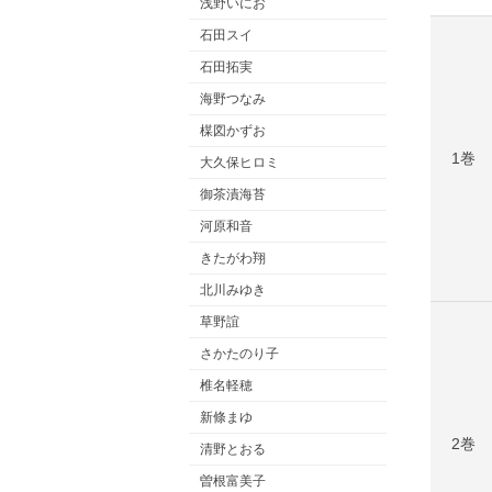
浅野いにお
石田スイ
石田拓実
海野つなみ
楳図かずお
1巻
大久保ヒロミ
御茶漬海苔
河原和音
きたがわ翔
北川みゆき
草野誼
さかたのり子
椎名軽穂
新條まゆ
2巻
清野とおる
曽根富美子