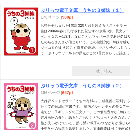
ぷりっつ電子文庫 うちの３姉妹（１）
170ページ |
500pt
お待たせしました! 累計320万部を超えるベストセラ
書は2006年春に刊行された記念すべき第1巻。長女フ
ペ。次女スーは3才、なにごともマイペースであだ名は
たの名をまんま小僧ともいう。この個性的な3姉妹が繰
ツッコミがまき起こす爆笑の連続。小さな子どもをも
う、ぷりっつワールドの原点がこの1冊にぎゅっと詰ま
試し読み
ぷりっつ電子文庫 うちの３姉妹（２）
186ページ |
657pt
大好評ベストセラー「うちの3姉妹」。編集部に殺到す
たえての続編が本書です。 脳内メルヘン少女の長女フ
走ちびっ子ギャングの三女チー。この個性豊かな3姉妹
進漫画家の母と、怒るとこわいけどちょっと天然の父。
族が失いかけている、熱く濃い親子のつながりが感じら
小中学生の読者も急増しました。文庫解説は同じ漫画家