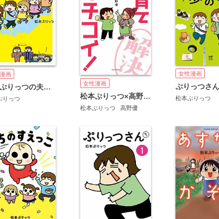
女性漫画
漫画
女性漫画
松本ぷりっつの夫婦漫才旅
松本ぷりっつ×高野優 子育てバッチコイ！
松本ぷりっつ
ぷりっつ
松本ぷりっつ
高野優