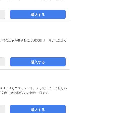
購入する
小僧の三女が巻き起こす爆笑劇場。電子化によっ
購入する
ぺけぶりもエスカレート。そして日に日に新しい
子文庫」第4弾は笑いと涙の一冊です。
購入する