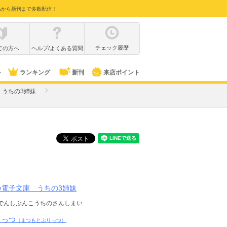
品から新刊まで多数配信！
チェック履歴
ての方へ
ヘルプ/よくある質問
ル
ランキング
新刊
来店ポイント
 うちの3姉妹
）
つ電子文庫 うちの3姉妹
でんしぶんこうちのさんしまい
りっつ
（まつもとぷりっつ）