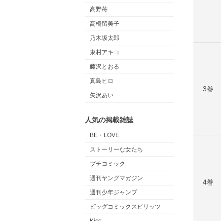
高野苺
高橋留美子
乃木坂太郎
東村アキコ
藤沢とおる
真島ヒロ
3巻
矢沢あい
人気の掲載雑誌
BE・LOVE
ストーリーな女たち
プチコミック
週刊ヤングマガジン
4巻
週刊少年ジャンプ
ビッグコミックスピリッツ