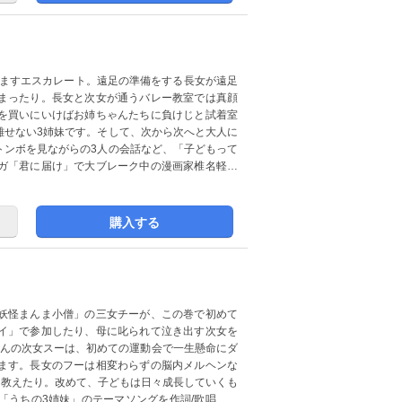
すますエスカレート。遠足の準備をする長女が遠足
まったり。長女と次女が通うバレー教室では真顔
を買いにいけばお姉ちゃんたちに負けじと試着室
離せない3姉妹です。そして、次から次へと大人に
トンボを見ながらの3人の会話など、「子どもって
ガ「君に届け」で大ブレーク中の漫画家椎名軽穂
購入する
妖怪まんま小僧」の三女チーが、この巻で初めて
イ」で参加したり、母に叱られて泣き出す次女を
さんの次女スーは、初めての運動会で一生懸命にダ
ます。長女のフーは相変わらずの脳内メルヘンな
を教えたり。改めて、子どもは日々成長していくも
「うちの3姉妹」のテーマソングを作詞/歌唱した