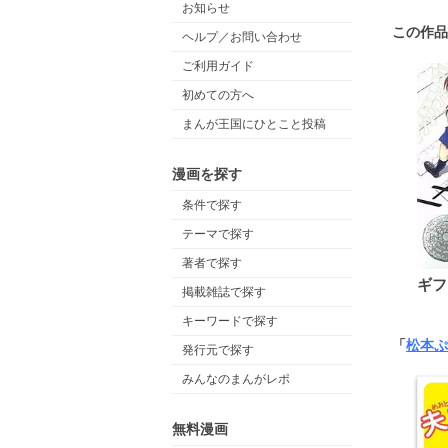
お知らせ
この作品
ヘルプ／お問い合わせ
ご利用ガイド
初めての方へ
まんが王国にひとこと投稿
漫画を探す
条件で探す
テーマで探す
著者で探す
ギフ
掲載雑誌で探す
キーワードで探す
「
松本ぷ
発行元で探す
みんなのまんがレポ
無料漫画