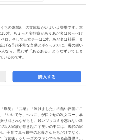
ー「うちの3姉妹」の文庫版がいよいよ登場です。本
ーは5才、ちょっと妄想癖がありあだ名はおっぺけ
リベロ。そして三女チーは1才、あだ名は社長、ま
り広げる予想不能な言動とボケっぷりに、母の鋭い
つ人なら、思わず「あるある」とうなずいてしま
っているのです。
購入する
る「爆笑」「共感」「泣けました」の熱い反響にこ
ー、「いいでそ、べつに」が口ぐせの次女スー、暴
に振り回されながらも、鋭いツッコミを忘れない新
この5人家族が巻き起こす笑いの中には、現代の家
れ、子育て真っ最中のお母さんたちだけでなく、
で「3姉妹」シリーズのファンでもある高野優さん