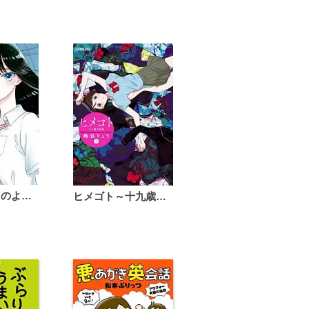
恋は雨上がりのように
ヒメゴト～十九歳の制服～