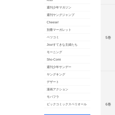
Kiss
週刊少年マガジン
週刊ヤングジャンプ
Cheese!
別冊マーガレット
5巻
ベツコミ
Jourすてきな主婦たち
モーニング
Sho-Comi
週刊少年サンデー
ヤングキング
デザート
漫画アクション
モバフラ
6巻
ビックコミックスペリオール