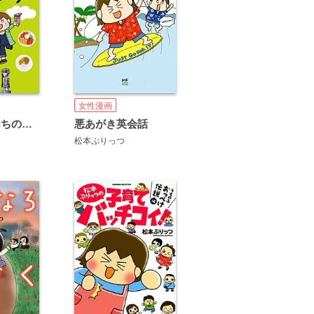
女性漫画
ぷりっつさんちのぶらりうまいもの散歩
悪あがき英会話
松本ぷりっつ