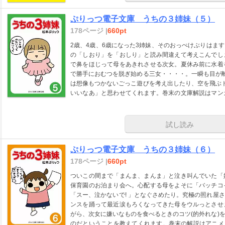
ぷりっつ電子文庫 うちの３姉妹（５）
178ページ |
660pt
2歳、4歳、6歳になった3姉妹、そのおっぺけぶりはま
の「しおり」を「おしり」と読み間違えて考えこんでし
で鼻をほじって母をあきれさせる次女。夏休み前に水着
で勝手におむつを脱ぎ始める三女・・・・。一瞬も目が
は想像もつかないごっこ遊びを考え出したり、空を飛ぶ
いいなあ」と思わせてくれます。巻末の文庫解説はマン
さんです。
試し読み
ぷりっつ電子文庫 うちの３姉妹（６）
178ページ |
660pt
ついこの間まで「まんま、まんま」と泣き叫んでいた「
保育園のお泊まり会へ。心配する母をよそに「バッチコ
「スー、泣かないで! 」となぐさめたり。究極の照れ屋
ンスを踊って最近涙もろくなってきた母をウルっとさせ
がら、次女に嫌いなものを食べるときのコツ(的外れな)
のだということを教えてくれます。巻末の解説はアニメ