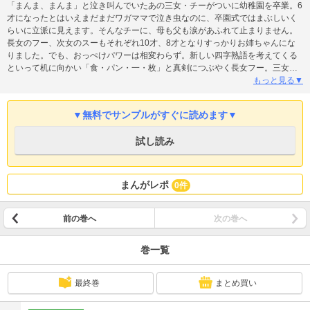
「まんま、まんま」と泣き叫んでいたあの三女・チーがついに幼稚園を卒業。6
才になったとはいえまだまだワガママで泣き虫なのに、卒園式ではまぶしいく
らいに立派に見えます。そんなチーに、母も父も涙があふれて止まりません。
長女のフー、次女のスーもそれぞれ10才、8才となりすっかりお姉ちゃんにな
りました。でも、おっぺけパワーは相変わらず。新しい四字熟語を考えてくる
といって机に向かい「食・パン・一・枚」と真剣につぶやく長女フー。三女を
相手にNHKの「おはよう日本」ごっこをやっている次女・スー、何を言うのか
もっと見る▼
と思いきや「為替と株の値動き」を「買わせてカブのねうごきです」。
▼無料でサンプルがすぐに読めます▼
試し読み
まんがレポ
0件
前の巻へ
次の巻へ
巻一覧
最終巻
まとめ買い