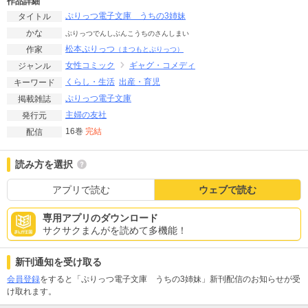
作品詳細
ぷりっつ電子文庫 うちの3姉妹
タイトル
かな
ぷりっつでんしぶんこうちのさんしまい
松本ぷりっつ
作家
（まつもとぷりっつ）
女性コミック
ギャグ・コメディ
ジャンル
くらし・生活
出産・育児
キーワード
ぷりっつ電子文庫
掲載雑誌
主婦の友社
発行元
16巻
完結
配信
読み方を選択
アプリで読む
ウェブで読む
専用アプリのダウンロード
サクサクまんがを読めて多機能！
新刊通知を受け取る
会員登録
をすると「ぷりっつ電子文庫 うちの3姉妹」新刊配信のお知らせが受
け取れます。