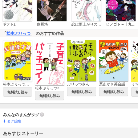
恋は雨上がりのように
ギフト±
幽麗塔
ヒメゴト～十九歳の制服～
「
松本ぷりっつ
」 のおすすめ作品
ぷりっつさんちのぶらりうまいもの散歩
悪あがき英会話
松本ぷりっつの夫婦漫才旅
う
松本ぷりっつ×高野優 子育てバッチコイ！
無料試し読み
無料試し読み
無料試し読み
無料試し読み
みんなのまんがタグ
タグ編集
あらすじ|ストーリー