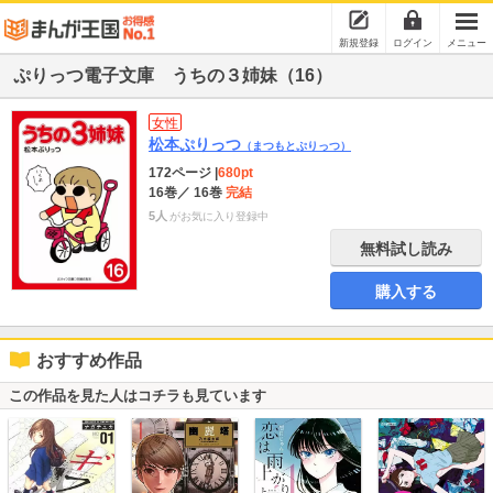
新規登録
ログイン
メニュー
ぷりっつ電子文庫 うちの３姉妹（16）
女性
松本ぷりっつ
（まつもとぷりっつ）
172ページ
|
680pt
16巻
／ 16巻
完結
5人
がお気に入り登録中
無料試し読み
購入する
おすすめ作品
この作品を見た人はコチラも見ています