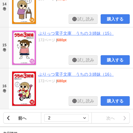
14
巻
試し読み
購入する
ぷりっつ電子文庫 うちの３姉妹（15）
172ページ
|
680pt
15
巻
試し読み
購入する
ぷりっつ電子文庫 うちの３姉妹（16）
172ページ
|
680pt
16
巻
試し読み
購入する
前へ
次へ