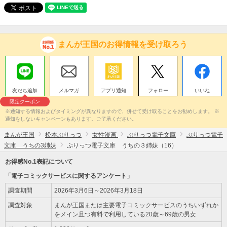
まんが王国のお得情報を受け取ろう
友だち追加
メルマガ
アプリ通知
フォロー
いいね
限定クーポン
※通知する情報およびタイミングが異なりますので、併せて受け取ることをお勧めします。 ※
通知をしないキャンペーンもあります。ご了承ください。
まんが王国
松本ぷりっつ
女性漫画
ぷりっつ電子文庫
ぷりっつ電子
文庫 うちの3姉妹
ぷりっつ電子文庫 うちの３姉妹（16）
お得感No.1表記について
「電子コミックサービスに関するアンケート」
調査期間
2026年3月6日～2026年3月18日
調査対象
まんが王国または主要電子コミックサービスのうちいずれか
をメイン且つ有料で利用している20歳～69歳の男女