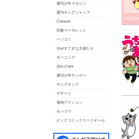
週刊少年マガジン
週刊ヤングジャンプ
Cheese!
別冊マーガレット
ベツコミ
Jourすてきな主婦たち
モーニング
Sho-Comi
週刊少年サンデー
ヤングキング
デザート
漫画アクション
モバフラ
ビックコミックスペリオール