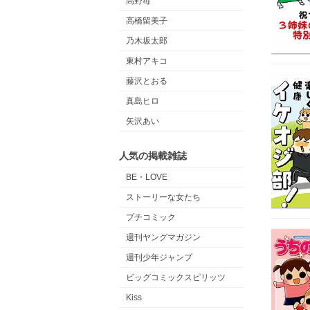
高野苺
高橋留美子
乃木坂太郎
東村アキコ
藤沢とおる
真島ヒロ
矢沢あい
人気の掲載雑誌
BE・LOVE
ストーリーな女たち
プチコミック
週刊ヤングマガジン
週刊少年ジャンプ
ビッグコミックスピリッツ
Kiss