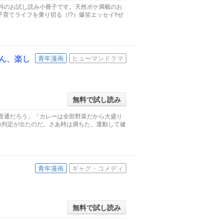
無料のお試し読み小冊子です。天然ボケ満載のお
てライフを乗り切る（!?）爆笑エッセイ!!ぜ
さん、楽し
青年漫画
ヒューマンドラマ
無料で試し読み
も普通だろう」「カレーは全部野菜だから大盛り
査の判定が出たのだ。さあ時は満ちた。運動して健
青年漫画
ギャグ・コメディ
無料で試し読み