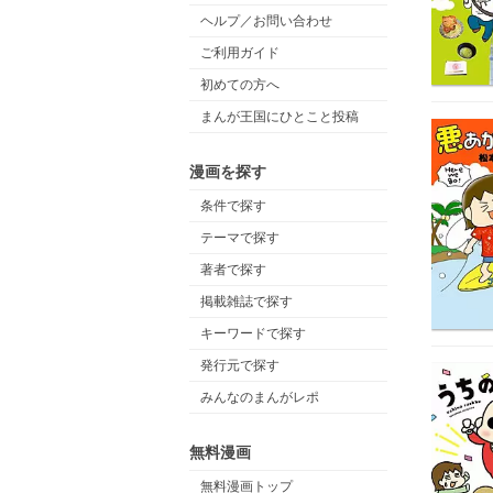
ヘルプ／お問い合わせ
ご利用ガイド
初めての方へ
まんが王国にひとこと投稿
漫画を探す
条件で探す
テーマで探す
著者で探す
掲載雑誌で探す
キーワードで探す
発行元で探す
みんなのまんがレポ
無料漫画
無料漫画トップ