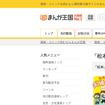
漫画・コミックを読むなら国内最大級サイトのまん
詳細
検索
トップ
先行配信
女性/少女
青年/少
漫画・コミック読むならまんが王国
漫画・
人気メニュー
「松
無料漫画トップ
「松本
ランキング
新刊
新刊配信予定
ジャンル
先行配信漫画トップ
女性・少女漫画トップ