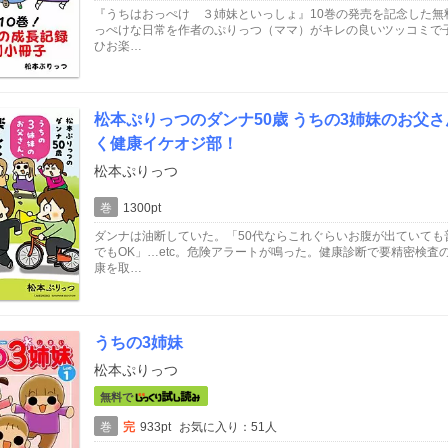
『うちはおっぺけ ３姉妹といっしょ』10巻の発売を記念した
っぺけな日常を作者のぷりっつ（ママ）がキレの良いツッコミで子育
ひお楽…
松本ぷりっつのダンナ50歳 うちの3姉妹のお父
く健康イケオジ部！
松本ぷりっつ
巻
1300pt
ダンナは油断していた。「50代ならこれぐらいお腹が出ていて
でもOK」…etc。危険アラートが鳴った。健康診断で要精密検
康を取…
うちの3姉妹
松本ぷりっつ
無料で
巻
完
933pt
お気に入り：51人