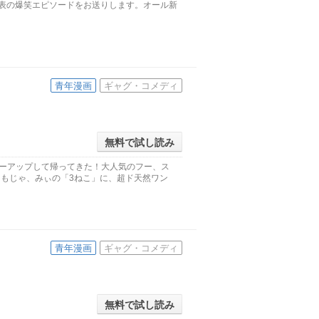
発表の爆笑エピソードをお送りします。オール新
青年漫画
ギャグ・コメディ
無料で試し読み
ワーアップして帰ってきた！大人気のフー、ス
もじゃ、みぃの「3ねこ」に、超ド天然ワン
青年漫画
ギャグ・コメディ
無料で試し読み