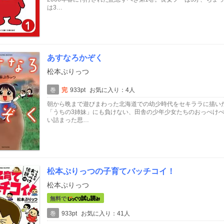
は3…
あすなろかぞく
松本ぷりっつ
巻
完
933pt
お気に入り：4人
朝から晩まで遊びまわった北海道での幼少時代をセキララに描い
「うちの3姉妹」にも負けない、田舎の少年少女たちのおっぺけ
い詰まった思…
松本ぷりっつの子育てバッチコイ！
松本ぷりっつ
無料で
巻
933pt
お気に入り：41人