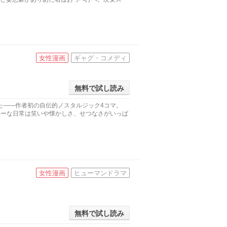
女性漫画
ギャグ・コメディ
無料で試し読み
た――作者初の自伝的ノスタルジック4コマ。
ぺーな日常は笑いや懐かしさ、せつなさがいっぱ
女性漫画
ヒューマンドラマ
無料で試し読み