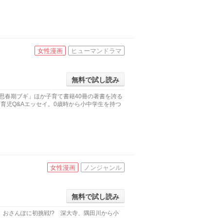
女性漫画
ヒューマンドラマ
無料で試し読み
「思春期ブギ」ほか子育て書籍40冊の著書を誇る
育児Q&Aエッセイ。0歳時から小中学生を持つ
女性漫画
ノンジャンル
無料で試し読み
おさんぽに初挑戦!? 深大寺、隅田川から小