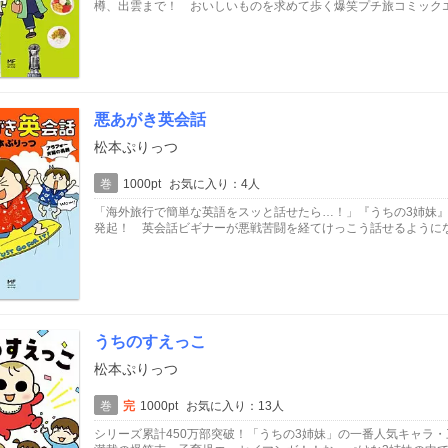
樽、出雲まで！ おいしいものを求めて歩く爆笑プチ旅コミック
悪あがき英会話
松本ぷりっつ
巻
1000pt
お気に入り：4人
「海外旅行で簡単な英語をスッと話せたら…！」『うちの3姉妹
発起！ 英会話ビギナーが悪戦苦闘を経てけっこう話せるように
うちのすえっこ
松本ぷりっつ
巻
完
1000pt
お気に入り：13人
シリーズ累計450万部突破！「うちの3姉妹」の一番人気キャラ