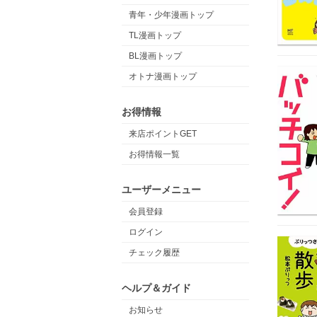
青年・少年漫画トップ
TL漫画トップ
BL漫画トップ
オトナ漫画トップ
お得情報
来店ポイントGET
お得情報一覧
ユーザーメニュー
会員登録
ログイン
チェック履歴
ヘルプ＆ガイド
お知らせ