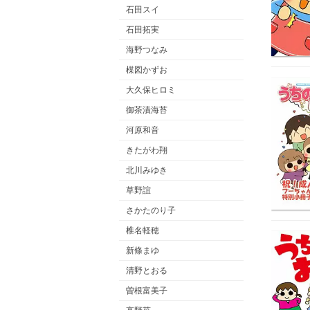
石田スイ
石田拓実
海野つなみ
楳図かずお
大久保ヒロミ
御茶漬海苔
河原和音
きたがわ翔
北川みゆき
草野誼
さかたのり子
椎名軽穂
新條まゆ
清野とおる
曽根富美子