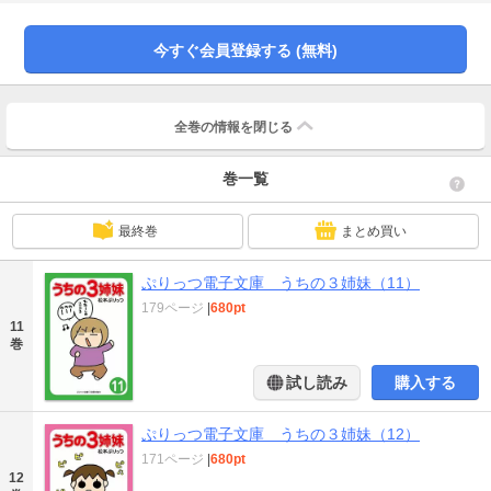
たの名をまんま小僧ともいう。この個性的な3姉妹が繰り広げる予想不能な言動
とボケっぷりに、母の鋭いツッコミがまき起こす爆笑の連続。小さな子どもを
もつ人なら、思わず「あるある」とうなずいてしまう、ぷりっつワールドの原
今すぐ会員登録する (無料)
点がこの1冊にぎゅっと詰まっているのです。
全巻の情報を
閉じる
巻一覧
最終巻
まとめ買い
ぷりっつ電子文庫 うちの３姉妹（11）
179ページ
|
680pt
11
巻
試し読み
購入する
ぷりっつ電子文庫 うちの３姉妹（12）
171ページ
|
680pt
12