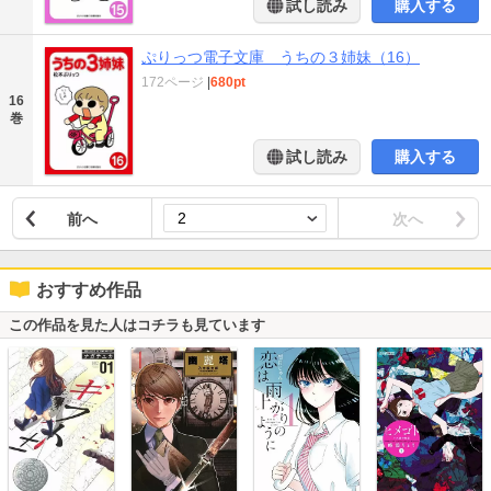
試し読み
購入する
ぷりっつ電子文庫 うちの３姉妹（16）
172ページ
|
680pt
16
巻
試し読み
購入する
前へ
次へ
おすすめ作品
この作品を見た人はコチラも見ています