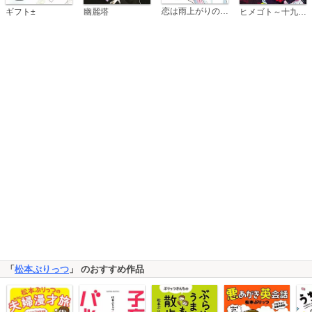
恋は雨上がりのように
ギフト±
幽麗塔
ヒメゴト～十九歳の制服～
「
松本ぷりっつ
」 のおすすめ作品