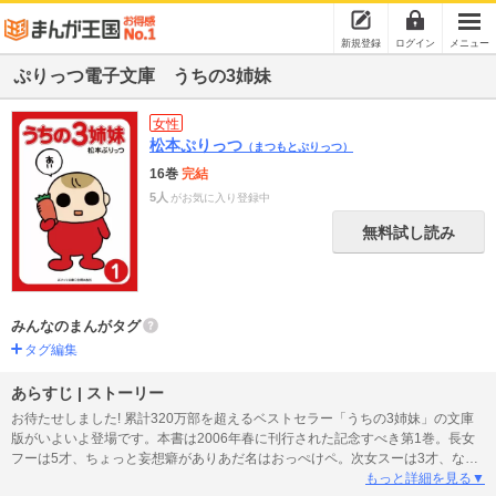
新規登録
ログイン
メニュー
ぷりっつ電子文庫 うちの3姉妹
女性
松本ぷりっつ
（まつもとぷりっつ）
16巻
完結
5人
がお気に入り登録中
無料試し読み
みんなのまんがタグ
タグ編集
あらすじ | ストーリー
お待たせしました! 累計320万部を超えるベストセラー「うちの3姉妹」の文庫
版がいよいよ登場です。本書は2006年春に刊行された記念すべき第1巻。長女
フーは5才、ちょっと妄想癖がありあだ名はおっぺけペ。次女スーは3才、なに
ごともマイペースであだ名はリベロ。そして三女チーは1才、あだ名は社長、ま
もっと詳細を見る▼