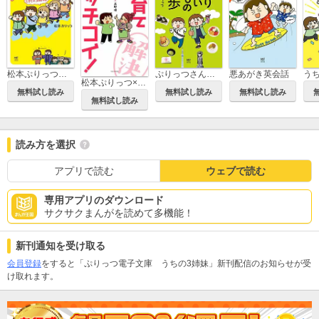
ぷりっつさんちのぶらりうまいもの散歩
悪あがき英会話
松本ぷりっつの夫婦漫才旅
う
松本ぷりっつ×高野優 子育てバッチコイ！
無料試し読み
無料試し読み
無料試し読み
無料試し読み
読み方を選択
アプリで読む
ウェブで読む
専用アプリのダウンロード
サクサクまんがを読めて多機能！
新刊通知を受け取る
会員登録
をすると「ぷりっつ電子文庫 うちの3姉妹」新刊配信のお知らせが受
け取れます。