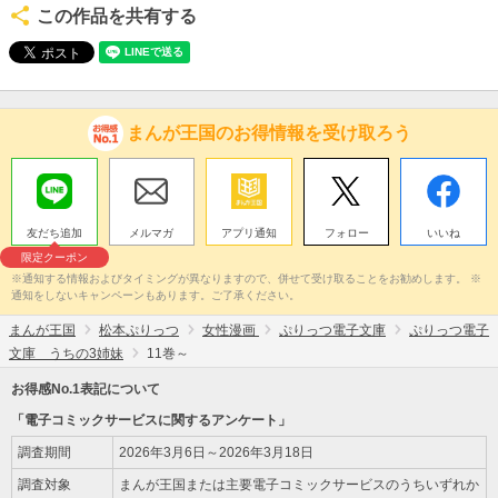
この作品を共有する
まんが王国のお得情報を受け取ろう
友だち追加
メルマガ
アプリ通知
フォロー
いいね
限定クーポン
※通知する情報およびタイミングが異なりますので、併せて受け取ることをお勧めします。 ※
通知をしないキャンペーンもあります。ご了承ください。
まんが王国
松本ぷりっつ
女性漫画
ぷりっつ電子文庫
ぷりっつ電子
文庫 うちの3姉妹
11巻～
お得感No.1表記について
「電子コミックサービスに関するアンケート」
調査期間
2026年3月6日～2026年3月18日
調査対象
まんが王国または主要電子コミックサービスのうちいずれか