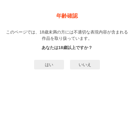
新規登録
ログイン
メニュー
年齢確認
猫になりたい田万川くん
このページでは、18歳未満の方には不適切な表現内容が含まれる
BL
作品を取り扱っています。
灯乃モト
（とうのもと）
6巻
まで配信
あなたは18歳以上ですか？
430人
がお気に入り登録中
無料試し読み
はい
いいえ
みんなのまんがタグ
タグ編集
あらすじ | ストーリー
日々の仕事に悩む田万川の唯一の癒しは、猫カフェでのボランティア。猫カフ
ェの店長からは「もっと力を抜いて甘えることを覚えた方がいい」とアドバイ
スされる。そんなある日、田万川はカフェに偶然やってきた來生に、突然
「猫」として飼いたいと言われて……。真面目男子、年下小説家の「飼い猫」
もっと詳細を見る▼