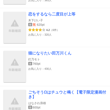
お気に入り：383人
恋をするなら二度目が上等
木下けい子
完
620pt
巻
4.2
（6件）
お気に入り：320人
猫になりたい田万川くん
灯乃モト
760pt
巻
お気に入り：430人
ごちそうΩはチュウと鳴く【電子限定漫画付
き】
はなさわ浪雄
600pt
巻