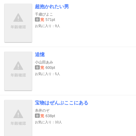
超抱かれたい男
千歳ぴよこ
完
571pt
巻
お気に入り：9人
追憶
小山田あみ
完
600pt
巻
お気に入り：5人
宝物はぜんぶここにある
糸井のぞ
完
638pt
巻
お気に入り：10人