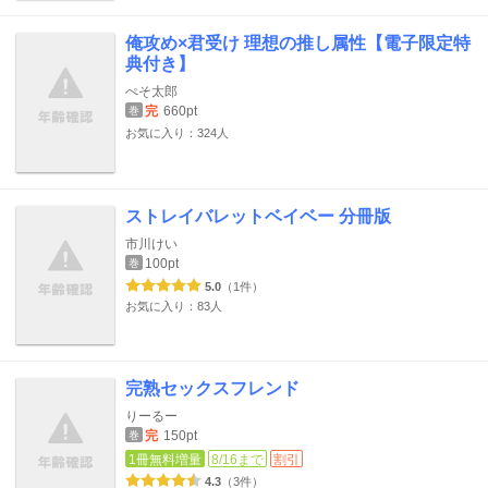
俺攻め×君受け 理想の推し属性【電子限定特
典付き】
ぺそ太郎
完
660pt
巻
お気に入り：324人
ストレイバレットベイベー 分冊版
市川けい
100pt
巻
5.0
（1件）
お気に入り：83人
完熟セックスフレンド
りーるー
完
150pt
巻
1冊無料増量
8/16まで
割引
4.3
（3件）