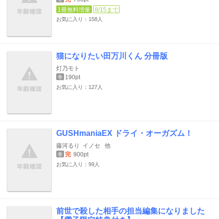
1冊無料増量
8/15まで
お気に入り：158人
猫になりたい田万川くん 分冊版
灯乃モト
190pt
巻
お気に入り：127人
GUSHmaniaEX ドライ・オーガズム！
藤河るり
イノセ
他
完
900pt
巻
お気に入り：99人
前世で殺した相手の担当編集になりました