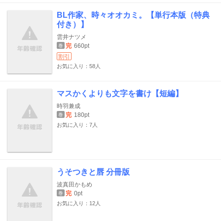
BL作家、時々オオカミ。【単行本版（特典
付き）】
雲井ナツメ
完
660pt
巻
割引
お気に入り：58人
マスかくよりも文字を書け【短編】
時羽兼成
完
180pt
巻
お気に入り：7人
うそつきと唇 分冊版
波真田かもめ
完
0pt
巻
お気に入り：12人