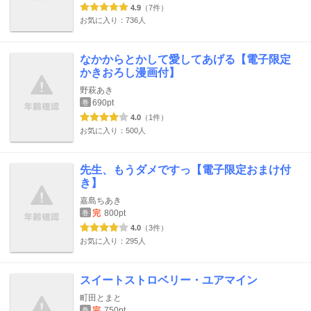
4.9
（7件）
お気に入り：736人
なかからとかして愛してあげる【電子限定
かきおろし漫画付】
野萩あき
690pt
巻
4.0
（1件）
お気に入り：500人
先生、もうダメですっ【電子限定おまけ付
き】
嘉島ちあき
完
800pt
巻
4.0
（3件）
お気に入り：295人
スイートストロベリー・ユアマイン
町田とまと
完
750pt
巻