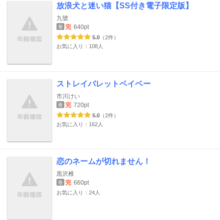
放浪犬と迷い猫【SS付き電子限定版】
九號
完
640pt
巻
5.0
（2件）
お気に入り：108人
ストレイバレットベイベー
市川けい
完
720pt
巻
5.0
（2件）
お気に入り：162人
恋のネームが切れません！
黒沢椎
完
660pt
巻
お気に入り：24人