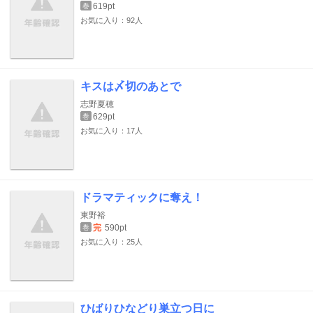
619pt
巻
お気に入り：92人
キスは〆切のあとで
志野夏穂
629pt
巻
お気に入り：17人
ドラマティックに奪え！
東野裕
完
590pt
巻
お気に入り：25人
ひばりひなどり巣立つ日に