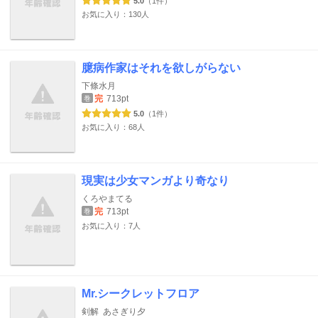
5.0
（1件）
お気に入り：130人
臆病作家はそれを欲しがらない
下條水月
完
713pt
巻
5.0
（1件）
お気に入り：68人
現実は少女マンガより奇なり
くろやまてる
完
713pt
巻
お気に入り：7人
Mr.シークレットフロア
剣解
あさぎり夕