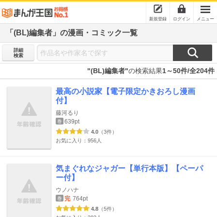
新規登録
ログイン
メニュー
「(BL)編集者」の漫画・コミック一覧
詳細
検索
"(BL)編集者"
の検索結果
1～50件/全204件
最高の小説家【電子限定かきおろし漫画
付】
藤河るり
639pt
巻
4.0
（3件）
お気に入り：956人
気まぐれなジャガー【単行本版】【ペーパ
ー付】
ウノハナ
完
764pt
巻
4.8
（5件）