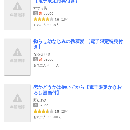
【電子限定特典付き】
すずり街
完
860pt
巻
4.0
（1件）
お気に入り：90人
拗らせ幼なじみの執着愛 【電子限定特典付
き】
なるせいさ
完
690pt
巻
お気に入り：81人
恋かどうかは抱いてから【電子限定かきお
ろし漫画付】
野萩あき
670pt
巻
3.5
（2件）
お気に入り：200人