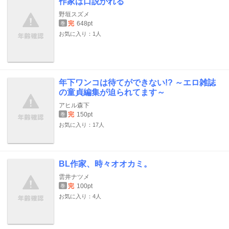
作家は口説かれる
野垣スズメ
完
648pt
巻
お気に入り：1人
年下ワンコは待てができない!? ～エロ雑誌
の童貞編集が迫られてます～
アヒル森下
完
150pt
巻
お気に入り：17人
BL作家、時々オオカミ。
雲井ナツメ
完
100pt
巻
お気に入り：4人