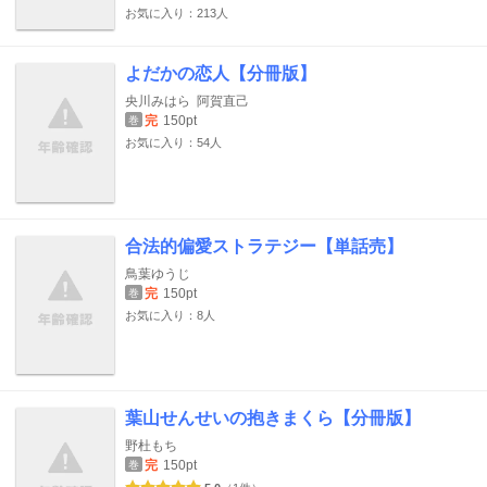
お気に入り：213人
よだかの恋人【分冊版】
央川みはら
阿賀直己
完
150pt
巻
お気に入り：54人
合法的偏愛ストラテジー【単話売】
鳥葉ゆうじ
完
150pt
巻
お気に入り：8人
葉山せんせいの抱きまくら【分冊版】
野杜もち
完
150pt
巻