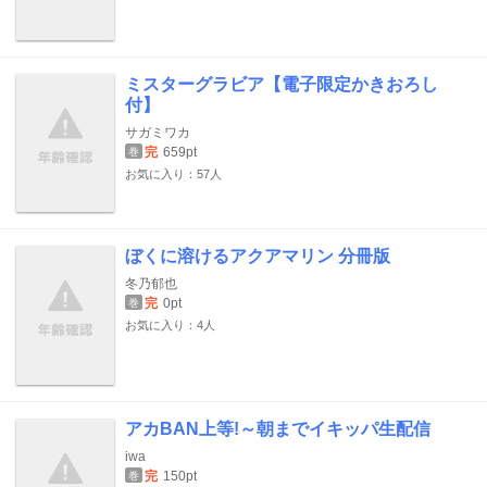
ミスターグラビア【電子限定かきおろし
付】
サガミワカ
完
659pt
巻
お気に入り：57人
ぼくに溶けるアクアマリン 分冊版
冬乃郁也
完
0pt
巻
お気に入り：4人
アカBAN上等!～朝までイキッパ生配信
iwa
完
150pt
巻