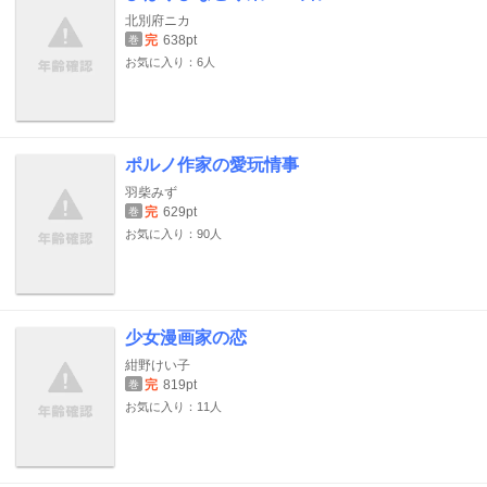
北別府ニカ
完
638pt
巻
お気に入り：6人
ポルノ作家の愛玩情事
羽柴みず
完
629pt
巻
お気に入り：90人
少女漫画家の恋
紺野けい子
完
819pt
巻
お気に入り：11人