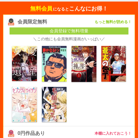
無料会員
こんなにお得！
になると
会員限定無料
もっと無料が読める！
会員登録で無料増量
＼この他にも会員無料漫画がいっぱい／
0円作品あり
本棚に入れておこう！