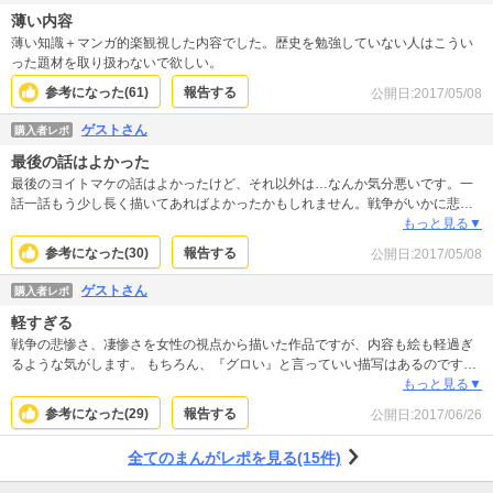
史があった事をもっと知らなければならないですね。
薄い内容
薄い知識＋マンガ的楽観視した内容でした。歴史を勉強していない人はこうい
った題材を取り扱わないで欲しい。
参考になった(
61
)
報告する
公開日:
2017/05/08
ゲストさん
購入者レポ
最後の話はよかった
最後のヨイトマケの話はよかったけど、それ以外は…なんか気分悪いです。一
話一話もう少し長く描いてあればよかったかもしれません。戦争がいかに悲惨
なのかはわかります。女性に対する扱いもわかります。でも、なんか足りない
もっと見る▼
ような…。そんな印象を抱きました
参考になった(
30
)
報告する
公開日:
2017/05/08
ゲストさん
購入者レポ
軽すぎる
戦争の悲惨さ、凄惨さを女性の視点から描いた作品ですが、内容も絵も軽過ぎ
るような気がします。 もちろん、『グロい』と言っていい描写はあるのです
が、内容もなんというか、『こんなことあったんだよ！ひどいよね～』程度に
もっと見る▼
しか描かれていないように感じました。 また、作者さんの絵も感情と勢いだけ
参考になった(
29
)
報告する
公開日:
2017/06/26
で描いてるようにも見えますし、下手をすると雑にも見えてしまいます。 とて
も重いテーマだからこそ、もっとしっかり、緻密に絵やお話を作って欲しかっ
全てのまんがレポを見る(15件)
た、というのが正直な感想です。