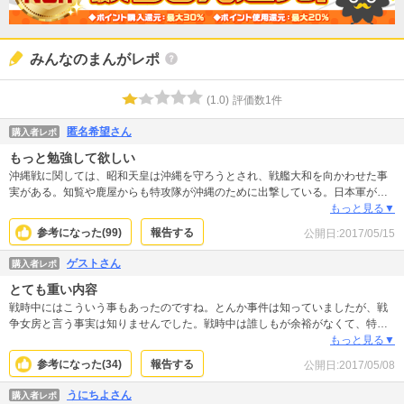
みんなのまんがレポ
(
1.0
)
評価数
1
件
匿名希望さん
購入者レポ
もっと勉強して欲しい
沖縄戦に関しては、昭和天皇は沖縄を守ろうとされ、戦艦大和を向かわせた事
実がある。知覧や鹿屋からも特攻隊が沖縄のために出撃している。日本軍が沖
縄の民間人をガマから出したというのは、戦後補償が欲しいがための一部の民
もっと見る▼
間人の偽証だったことが後に明らかになっている。 日本は決して沖縄を捨て石
参考になった(
99
)
報告する
公開日:
2017/05/15
にはしていない。
ゲストさん
購入者レポ
とても重い内容
戦時中にはこういう事もあったのですね。とんか事件は知っていましたが、戦
争女房と言う事実は知りませんでした。戦時中は誰しもが余裕がなくて、特に
戦地にいる兵隊さんたちは日々死の恐怖を持ちながら生きている…ここで描か
もっと見る▼
れている女性はみんなとてもひどい扱いをされていますが、何が悪くて何が良
参考になった(
34
)
報告する
公開日:
2017/05/08
いのか、そういう概念すら今の時代を生きている私には判断できないなと思い
ました。とんか事件の件については完全に怒りしかありませんが。こうした歴
うにちよさん
購入者レポ