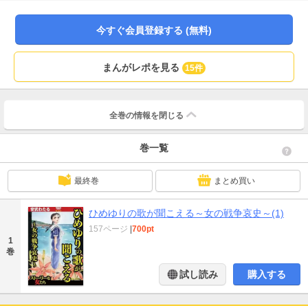
その仕事の内容は軍人相手の娼婦、つまり「兵隊女房」だった。「子供のため
なら―「ヨイトマケの唄」より」娘のためなら身売りも厭わない母。しかし娘
は「パンパンの子」といじめられ続け……。
今すぐ会員登録する (無料)
まんがレポを見る
15件
全巻の情報を
閉じる
巻一覧
最終巻
まとめ買い
ひめゆりの歌が聞こえる～女の戦争哀史～(1)
157ページ
|
700pt
1
巻
試し読み
購入する