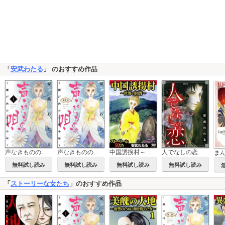
「
安武わたる
」 のおすすめ作品
声なきものの唄～瀬戸内の女郎小屋～
声なきものの唄～瀬戸内の女郎小屋～（分冊版）
中国誘拐村～世界の因習～
人でなしの恋
無料試し読み
無料試し読み
無料試し読み
無料試し読み
「
ストーリーな女たち
」のおすすめ作品