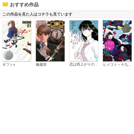
おすすめ作品
この作品を見た人はコチラも見ています
恋は雨上がりのように
ギフト±
幽麗塔
ヒメゴト～十九歳の制服～