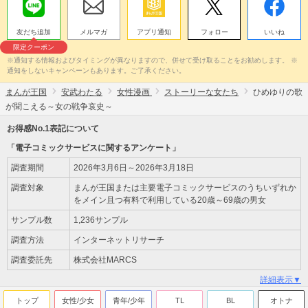
友だち追加
メルマガ
アプリ通知
フォロー
いいね
限定クーポン
※通知する情報およびタイミングが異なりますので、併せて受け取ることをお勧めします。 ※
通知をしないキャンペーンもあります。ご了承ください。
まんが王国
安武わたる
女性漫画
ストーリーな女たち
ひめゆりの歌
が聞こえる～女の戦争哀史～
お得感No.1表記について
「電子コミックサービスに関するアンケート」
調査期間
2026年3月6日～2026年3月18日
調査対象
まんが王国または主要電子コミックサービスのうちいずれか
をメイン且つ有料で利用している20歳～69歳の男女
サンプル数
1,236サンプル
調査方法
インターネットリサーチ
調査委託先
株式会社MARCS
詳細表示▼
トップ
女性/少女
青年/少年
TL
BL
オトナ