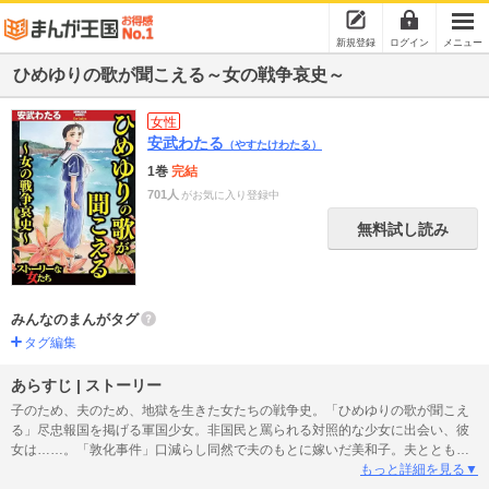
新規登録
ログイン
メニュー
ひめゆりの歌が聞こえる～女の戦争哀史～
女性
安武わたる
（やすたけわたる）
1巻
完結
701人
がお気に入り登録中
無料試し読み
みんなのまんがタグ
タグ編集
あらすじ | ストーリー
子のため、夫のため、地獄を生きた女たちの戦争史。「ひめゆりの歌が聞こえ
る」尽忠報国を掲げる軍国少女。非国民と罵られる対照的な少女に出会い、彼
女は……。「敦化事件」口減らし同然で夫のもとに嫁いだ美和子。夫とともに
満州へ渡るが……。「兵隊女房」＜特殊看護婦＞に応募した小枝子だったが、
もっと詳細を見る▼