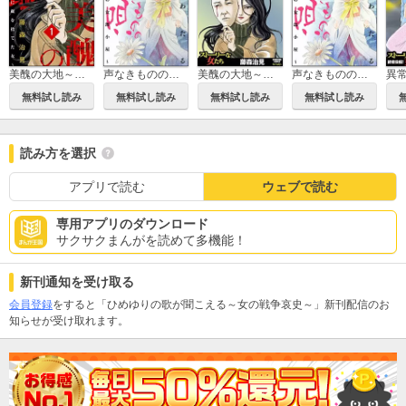
美醜の大地～復讐のために顔を捨てた女～（分冊版）
声なきものの唄～瀬戸内の女郎小屋～
美醜の大地～復讐のために顔を捨てた女～
声なきものの唄～瀬戸内の女郎小屋～（分冊版）
異
無料試し読み
無料試し読み
無料試し読み
無料試し読み
読み方を選択
アプリで読む
ウェブで読む
専用アプリのダウンロード
サクサクまんがを読めて多機能！
新刊通知を受け取る
会員登録
をすると「ひめゆりの歌が聞こえる～女の戦争哀史～」新刊配信のお
知らせが受け取れます。