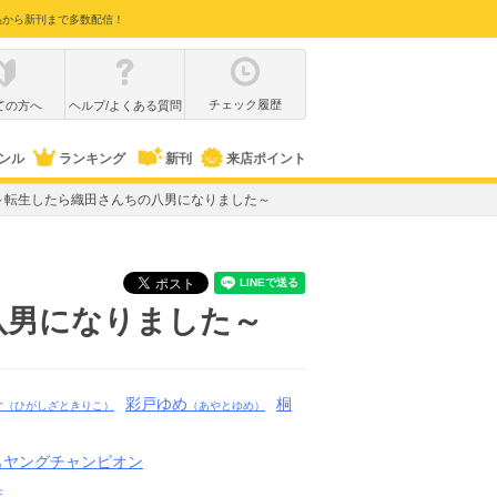
品から新刊まで多数配信！
チェック履歴
ての方へ
ヘルプ/よくある質問
ンル
ランキング
新刊
来店ポイント
～転生したら織田さんちの八男になりました～
八男になりました～
子
彩戸ゆめ
桐
（ひがしざときりこ）
（あやとゆめ）
もヤングチャンピオン
店