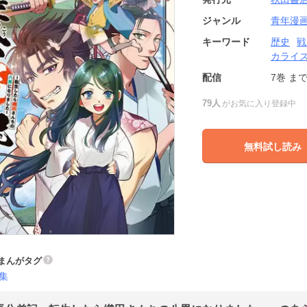
ジャンル
青年漫
キーワード
歴史
戦
カライ
配信
7巻
ま
79人
がお気に入り登録中
無料試し読み
まんがタグ
集