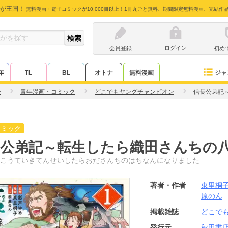
が王国！
無料漫画・電子コミックが10,000冊以上！1冊丸ごと無料、期間限定無料漫画、完結作
ログイン
会員登録
初め
ジャ
年
TL
BL
オトナ
無料漫画
子
青年漫画・コミック
どこでもヤングチャンピオン
信長公弟記
コミック
長公弟記～転生したら織田さんちの
こうていきてんせいしたらおださんちのはちなんになりました
著者・作者
東里桐
原のん
掲載雑誌
どこで
発行元
秋田書