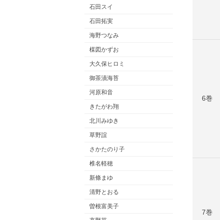
石田スイ
石田拓実
海野つなみ
楳図かずお
大久保ヒロミ
御茶漬海苔
河原和音
6巻
きたがわ翔
北川みゆき
草野誼
さかたのり子
椎名軽穂
新條まゆ
清野とおる
曽根富美子
7巻