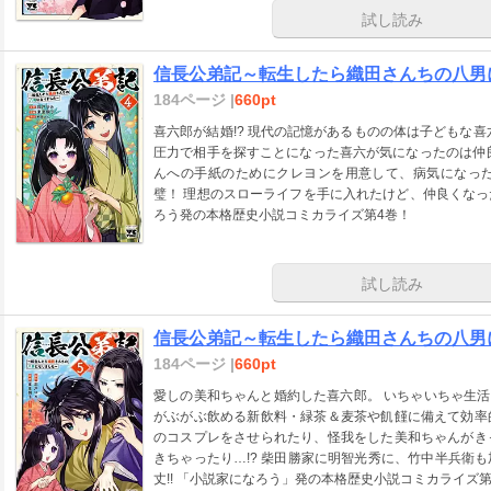
試し読み
信長公弟記～転生したら織田さんちの八男に
184ページ |
660pt
喜六郎が結婚!? 現代の記憶があるものの体は子どもな
圧力で相手を探すことになった喜六が気になったのは仲
んへの手紙のためにクレヨンを用意して、病気になっ
璧！ 理想のスローライフを手に入れたけど、仲良くな
ろう発の本格歴史小説コミカライズ第4巻！
試し読み
信長公弟記～転生したら織田さんちの八男に
184ページ |
660pt
愛しの美和ちゃんと婚約した喜六郎。 いちゃいちゃ生活
がぶがぶ飲める新飲料・緑茶＆麦茶や飢饉に備えて効率
のコスプレをさせられたり、怪我をした美和ちゃんがき
きちゃったり…!? 柴田勝家に明智光秀に、竹中半兵衛
丈!! 「小説家になろう」発の本格歴史小説コミカライズ