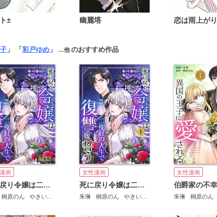
ト±
幽麗塔
子
」 「
彩戸ゆめ
」
のおすすめ作品
…他
漫画
女性漫画
女性漫画
死に戻り令嬢は二度目の人生で復讐を誓う【合本版】
死に戻り令嬢は二度目の人生で復讐を誓う
桐原のん
やきいもほくほく
朱琳
桐原のん
やきいもほくほく
朱琳
桐原のん