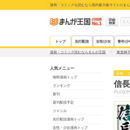
漫画・コミックを読むなら国内最大級サイトのまん
詳細
検索
トップ
先行配信
女性/少女
青年/少
漫画・コミック読むならまんが王国
東里桐
人気メニュー
漫画・
無料漫画トップ
信
ランキング
のぶなが
新刊
新刊配信予定
ジャンル
先行配信漫画トップ
女性・少女漫画トップ