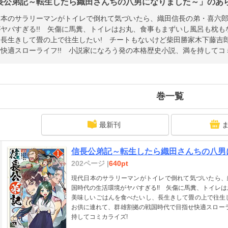
長公弟記～転生したら織田さんちの八男になりました～」のあらす
日本のサラリーマンがトイレで倒れて気づいたら、織田信長の弟・喜六郎
ヤバすぎる!! 矢傷に馬糞、トイレはお丸、食事もまずいし風呂も枕も
、長生きして畳の上で往生したい! チートもないけど柴田勝家木下藤吉
快適スローライフ!! 小説家になろう発の本格歴史小説、満を持してコ
巻一覧
最新刊
信長公弟記～転生したら織田さんちの八男に
202ページ |
640pt
現代日本のサラリーマンがトイレで倒れて気づいたら、
国時代の生活環境がヤバすぎる!! 矢傷に馬糞、トイレ
美味しいごはんを食べたいし、長生きして畳の上で往生
お供に連れて、群雄割拠の戦国時代で目指せ快適スローラ
持してコミカライズ!