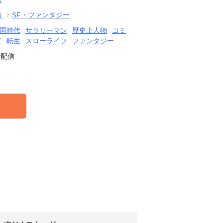
画
SF・ファンタジー
国時代
サラリーマン
歴史上人物
コミ
ズ
転生
スローライフ
ファンタジー
で配信