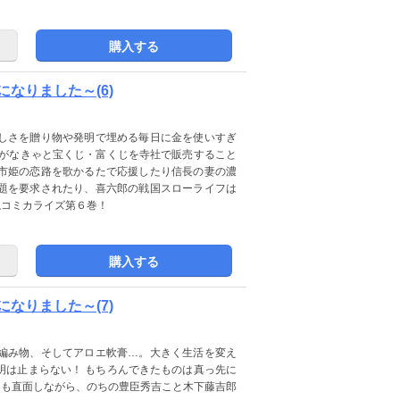
購入する
なりました～(6)
しさを贈り物や発明で埋める毎日に金を使いすぎ
稼がなきゃと宝くじ・富くじを寺社で販売すること
市姫の恋路を歌かるたで応援したり信長の妻の濃
題を要求されたり、喜六郎の戦国スローライフは
説コミカライズ第６巻！
購入する
なりました～(7)
編み物、そしてアロエ軟膏…。大きく生活を変え
明は止まらない！ もちろんできたものは真っ先に
にも直面しながら、のちの豊臣秀吉こと木下藤吉郎