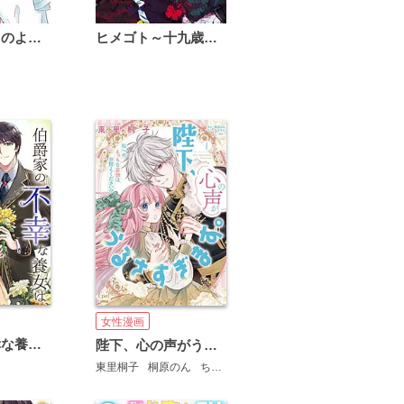
恋は雨上がりのように
ヒメゴト～十九歳の制服～
女性漫画
伯爵家の不幸な養女は、異国の王子に愛される
陛下、心の声がうるさすぎます。私へのえっちな妄想はお控えください！？【単行本版】【電子限定ペーパー付】
東里桐子
桐原のん
ちろりん