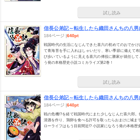
試し読み
信長公弟記～転生したら織田さんちの八男に
184ページ |
640pt
戦国時代の生活になじんできた喜六の初めてのおでかけ
て青海苔を手に入れはしゃいだり、寒い季節に備えて布
び歩いているように見える喜六の傅役に勝家が就任して…
う発の本格歴史小説コミカライズ第2巻！
試し読み
信長公弟記～転生したら織田さんちの八男に
184ページ |
640pt
戦の危機!?を経て戦国時代にまた少しなじんだ喜六郎
清酒を作り、鶏卵を食べる許可を取ったらおまけに城まで
ローライフはもう目前間近!? 小説家になろう発の本格歴