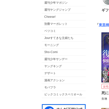
週刊少年マガジン
週刊ヤングジャンプ
ギフ
Cheese!
別冊マーガレット
「
東里桐
ベツコミ
Jourすてきな主婦たち
モーニング
Sho-Comi
週刊少年サンデー
ヤングキング
デザート
漫画アクション
女性
モバフラ
ビックコミックスペリオール
朱琳