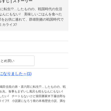
じ | ストーリー
に転生!?…したものの、戦国時代の生活
なんにもない! 美味しいごはんを食べた
郎をお供に連れて、群雄割拠の戦国時代で
ミカライズ!
まとめ買い
なりました～(1)
織田信長の弟・喜六郎に転生!?…したものの、戦
はお丸、食事もまずいし風呂も枕もなんにもない!
したい! チートもないけど柴田勝家木下藤吉郎を
イフ!! 小説家になろう発の本格歴史小説、満を