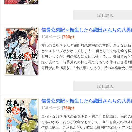
試し読み
信長公弟記～転生したら織田さんちの八男に
168ページ |
700pt
愛しの美和ちゃんと遠距離恋愛中の喜六郎。逢えない寂
とのストップがかかってしまう！ 何としてでもお金を
を思いつくが、初の試みに反応も様々で…。柴田勝家と
姫が現れて、時季外れの押し花でうちわを作れと無理難
毎日がお祭り騒ぎ!! 「小説家になろう」発の本格歴史小
試し読み
信長公弟記～転生したら織田さんちの八男に
168ページ |
750pt
真っ暗な戦国時代の夜を明るく過ごせる蝋燭に、毛糸の
るものから、あると便利なものまで、今日も喜六郎の発
信長に献上、ご意見お伺い♪ 時には戦国時代のシビアさ