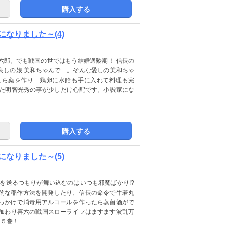
購入する
なりました～(4)
喜六郎。でも戦国の世ではもう結婚適齢期！ 信長の
良しの娘 美和ちゃんで…。そんな愛しの美和ちゃ
たら薬を作り…鶏卵に水飴も手に入れて料理も完
った明智光秀の事が少しだけ心配です。小説家にな
購入する
なりました～(5)
を送るつもりが舞い込むのはいつも邪魔ばかり!?
的な稲作方法を開発したり、信長の命令で牛若丸
っかけで消毒用アルコールを作ったら蒸留酒がで
も加わり喜六の戦国スローライフはますます波乱万
第５巻！