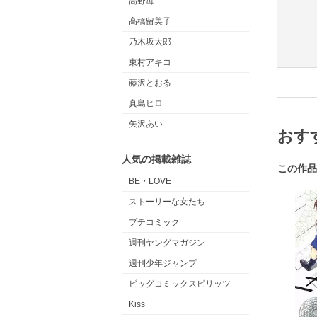
高野苺
高橋留美子
乃木坂太郎
東村アキコ
藤沢とおる
真島ヒロ
矢沢あい
おす
人気の掲載雑誌
この作品
BE・LOVE
ストーリーな女たち
プチコミック
週刊ヤングマガジン
週刊少年ジャンプ
ビッグコミックスピリッツ
Kiss